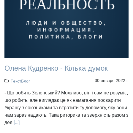
Олена Кудренко - Кілька думок
30 января 2022 г.
ТекстБлог
- Що робить Зеленський? Можливо, він і сам не розуміє,
що робить, але виглядає це як намагання посварити
Україну з союзниками та втратити ту допомогу, яку вони
нам зараз надають. Така риторика та зверхність разом з
дея
[...]