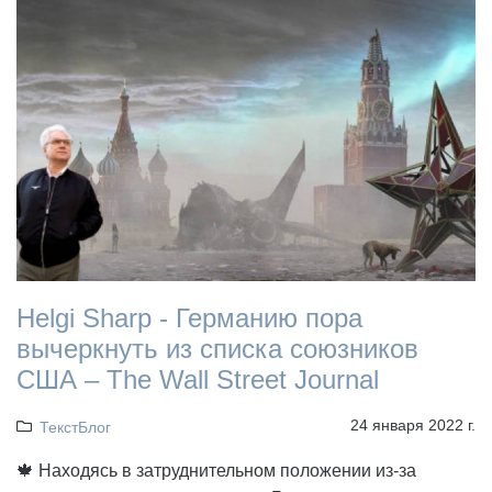
Helgi Sharp - Германию пора
вычеркнуть из списка союзников
США – The Wall Street Journal
24 января 2022 г.
ТекстБлог
🍁 Находясь в затруднительном положении из-за