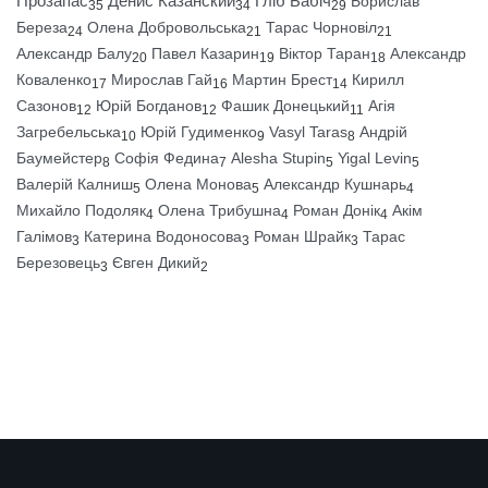
Прозапас
Денис Казанский
Гліб Бабіч
Борислав
35
34
29
Береза
Олена Добровольська
Тарас Чорновіл
24
21
21
Александр Балу
Павел Казарин
Віктор Таран
Александр
20
19
18
Коваленко
Мирослав Гай
Мартин Брест
Кирилл
17
16
14
Сазонов
Юрій Богданов
Фашик Донецький
Агія
12
12
11
Загребельська
Юрій Гудименко
Vasyl Taras
Андрій
10
9
8
Баумейстер
Софія Федина
Alesha Stupin
Yigal Levin
8
7
5
5
Валерій Калниш
Олена Монова
Александр Кушнарь
5
5
4
Михайло Подоляк
Олена Трибушна
Роман Донік
Акім
4
4
4
Галімов
Катерина Водоносова
Роман Шрайк
Тарас
3
3
3
Березовець
Євген Дикий
3
2