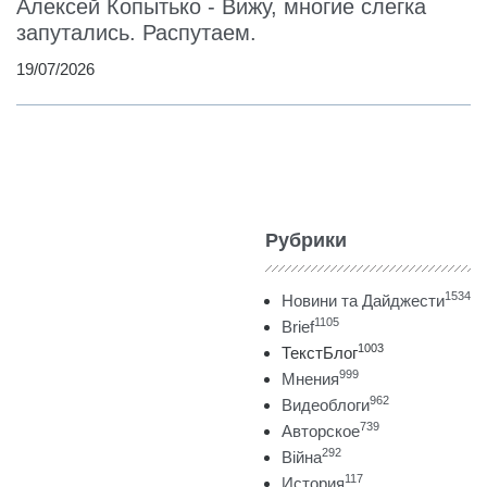
Алексей Копытько - Вижу, многие слегка
запутались. Распутаем.
19/07/2026
Рубрики
1534
Новини та Дайджести
1105
Brief
1003
ТекстБлог
999
Мнения
962
Видеоблоги
739
Авторское
292
Війна
117
История