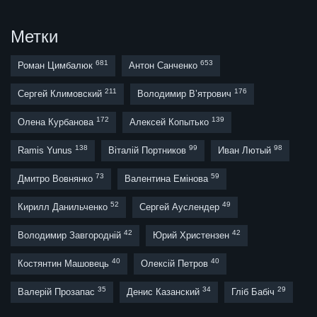
Метки
681
653
Роман Цимбалюк
Антон Санченко
211
176
Сергей Климовский
Володимир В’ятрович
172
139
Олена Курбанова
Алексей Копытько
138
99
98
Ramis Yunus
Віталій Портников
Иван Лютый
73
59
Дмитро Вовнянко
Валентина Емінова
52
49
Кирилл Данильченко
Сергей Ауслендер
42
42
Володимир Завгородній
Юрий Христензен
40
40
Костянтин Машовець
Олексій Петров
35
34
29
Валерій Прозапас
Денис Казанский
Гліб Бабіч