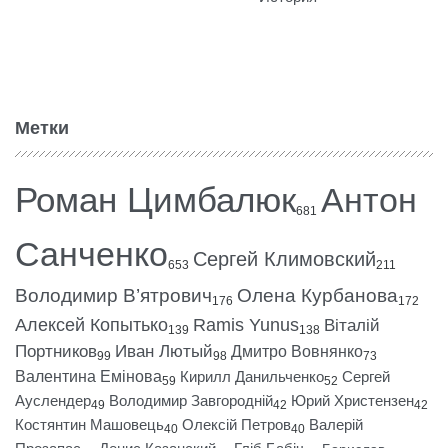
Метки
Роман Цимбалюк
Антон
681
Санченко
Сергей Климовский
653
211
Володимир В’ятрович
Олена Курбанова
176
172
Алексей Копытько
Ramis Yunus
Віталій
139
138
Портников
Иван Лютый
Дмитро Вовнянко
99
98
73
Валентина Емінова
Кирилл Данильченко
Сергей
59
52
Ауслендер
Володимир Завгородній
Юрий Христензен
49
42
42
Костянтин Машовець
Олексій Петров
Валерій
40
40