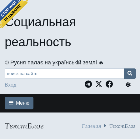
Социальная
реальность
©️ Русня палає на українській землі 🔥
Вход
Меню
ТекстБлог
Главная
ТекстБлог