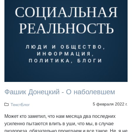
Фашик Донецкий - О наболевшем
5 февраля 2022 г.
ТекстБлог
Может кто заметил, что нам месяца два последних
усиленно пытаются влить в уши, что мы, в случае
пиздореза, обязательно проиграем и все такое. Не, я не