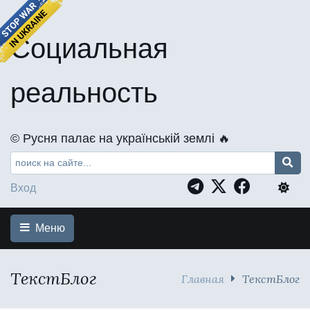
Социальная
реальность
©️ Русня палає на українській землі 🔥
Вход
Меню
ТекстБлог
Главная
ТекстБлог