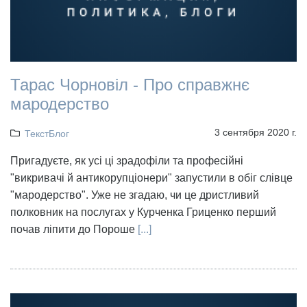
Тарас Чорновіл - Про справжнє
мародерство
3 сентября 2020 г.
ТекстБлог
Пригадуєте, як усі ці зрадофіли та професійні
"викривачі й антикорупціонери" запустили в обіг слівце
"мародерство". Уже не згадаю, чи це дристливий
полковник на послугах у Курченка Гриценко перший
почав ліпити до Пороше
[...]