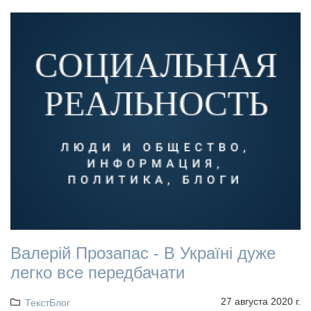
Валерій Прозапас - В Україні дуже
легко все передбачати
27 августа 2020 г.
ТекстБлог