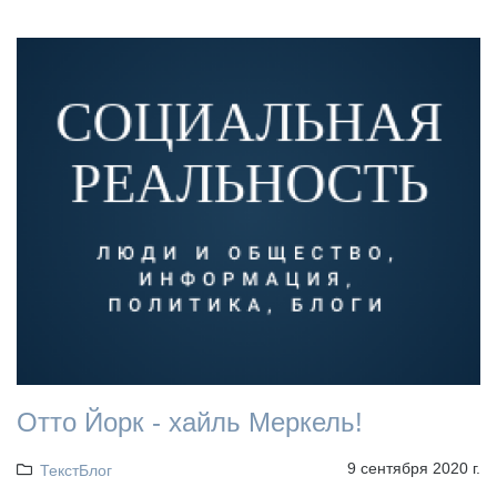
Отто Йорк - хайль Меркель!
9 сентября 2020 г.
ТекстБлог