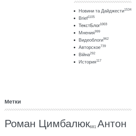
1534
Новини та Дайджести
1105
Brief
1003
ТекстБлог
999
Мнения
962
Видеоблоги
739
Авторское
292
Війна
117
История
Метки
Роман Цимбалюк
Антон
681