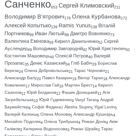
Санченко
Сергей Климовский
653
211
Володимир В’ятрович
Олена Курбанова
176
172
Алексей Копытько
Ramis Yunus
Віталій
139
138
Портников
Иван Лютый
Дмитро Вовнянко
99
98
73
Валентина Емінова
Кирилл Данильченко
Сергей
59
52
Ауслендер
Володимир Завгородній
Юрий Христензен
49
42
42
Костянтин Машовець
Олексій Петров
Валерій
40
40
Прозапас
Денис Казанский
Гліб Бабіч
Борислав
35
34
29
Береза
Олена Добровольська
Тарас Чорновіл
24
21
21
Александр Балу
Павел Казарин
Віктор Таран
Александр
20
19
18
Коваленко
Мирослав Гай
Мартин Брест
Кирилл
17
16
14
Сазонов
Юрій Богданов
Фашик Донецький
Агія
12
12
11
Загребельська
Юрій Гудименко
Vasyl Taras
Андрій
10
9
8
Баумейстер
Софія Федина
Alesha Stupin
Yigal Levin
8
7
5
5
Валерій Калниш
Олена Монова
Александр Кушнарь
5
5
4
Михайло Подоляк
Олена Трибушна
Роман Донік
Акім
4
4
4
Галімов
Катерина Водоносова
Роман Шрайк
Тарас
3
3
3