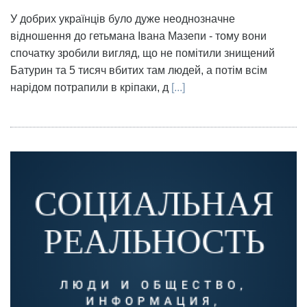
У добрих українців було дуже неоднозначне
відношення до гетьмана Івана Мазепи - тому вони
спочатку зробили вигляд, що не помітили знищений
Батурин та 5 тисяч вбитих там людей, а потім всім
нарідом потрапили в кріпаки, д
[...]