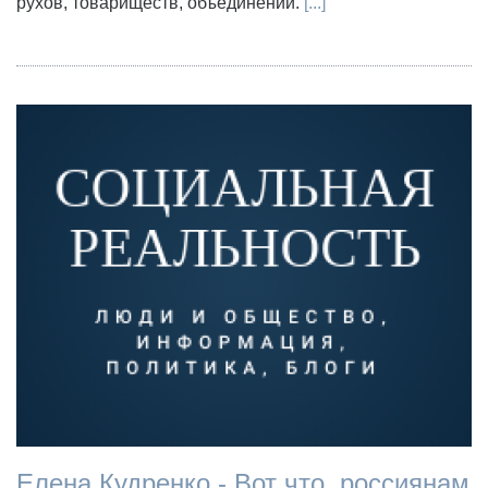
рухов, товариществ, объединений.
[...]
Елена Кудренко - Вот что, россиянам