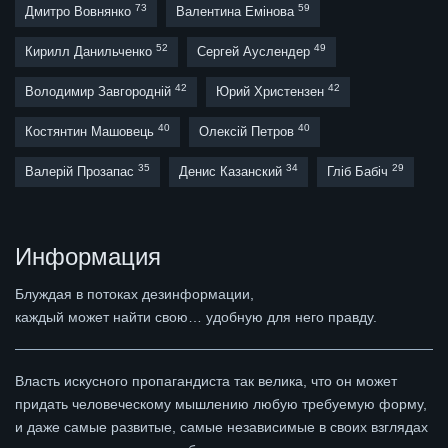
73
59
Дмитро Вовнянко
Валентина Емінова
52
49
Кирилл Данильченко
Сергей Ауслендер
42
42
Володимир Завгородній
Юрий Христензен
40
40
Костянтин Машовець
Олексій Петров
35
34
29
Валерій Прозапас
Денис Казанский
Гліб Бабіч
Информация
Блуждая в потоках дезинформации,
каждый может найти свою… удобную для него правду.
Власть искусного пропагандиста так велика, что он может
придать человеческому мышлению любую требуемую форму,
и даже самые развитые, самые независимые в своих взглядах