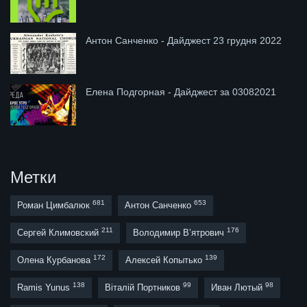
Антон Санченко - Дайджест 23 грудня 2022
Елена Подгорная - Дайджест за 03082021
Метки
681
653
Роман Цимбалюк
Антон Санченко
211
176
Сергей Климовский
Володимир В’ятрович
172
139
Олена Курбанова
Алексей Копытько
138
99
98
Ramis Yunus
Віталій Портников
Иван Лютый