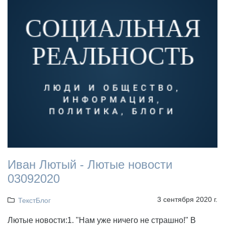
Иван Лютый - Лютые новости
03092020
3 сентября 2020 г.
ТекстБлог
Лютые новости:1. "Нам уже ничего не страшно!" В