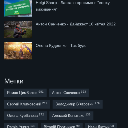
Helgi Sharp - Ласкаво просимо в "епоху
виживання"!
Антон Санченко - Дайджест 10 квітня 2022
Олена Кудренко - Так буде
Метки
681
653
Роман Цимбалюк
Антон Санченко
211
176
Сергей Климовский
Володимир В’ятрович
172
139
Олена Курбанова
Алексей Копытько
138
99
98
Ramis Yunus
Віталій Портников
Иван Лютый