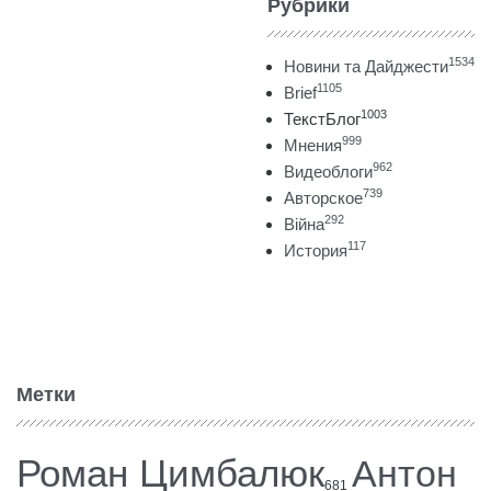
Рубрики
1534
Новини та Дайджести
1105
Brief
1003
ТекстБлог
999
Мнения
962
Видеоблоги
739
Авторское
292
Війна
117
История
Метки
Роман Цимбалюк
Антон
681