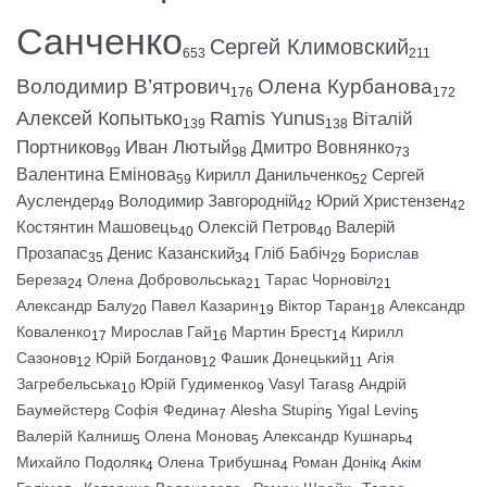
Санченко
Сергей Климовский
653
211
Володимир В’ятрович
Олена Курбанова
176
172
Алексей Копытько
Ramis Yunus
Віталій
139
138
Портников
Иван Лютый
Дмитро Вовнянко
99
98
73
Валентина Емінова
Кирилл Данильченко
Сергей
59
52
Ауслендер
Володимир Завгородній
Юрий Христензен
49
42
42
Костянтин Машовець
Олексій Петров
Валерій
40
40
Прозапас
Денис Казанский
Гліб Бабіч
Борислав
35
34
29
Береза
Олена Добровольська
Тарас Чорновіл
24
21
21
Александр Балу
Павел Казарин
Віктор Таран
Александр
20
19
18
Коваленко
Мирослав Гай
Мартин Брест
Кирилл
17
16
14
Сазонов
Юрій Богданов
Фашик Донецький
Агія
12
12
11
Загребельська
Юрій Гудименко
Vasyl Taras
Андрій
10
9
8
Баумейстер
Софія Федина
Alesha Stupin
Yigal Levin
8
7
5
5
Валерій Калниш
Олена Монова
Александр Кушнарь
5
5
4
Михайло Подоляк
Олена Трибушна
Роман Донік
Акім
4
4
4