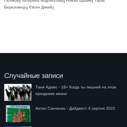
Галімов
Катерина Водоносова
Роман Шрайк
Тарас
3
3
3
Березовець
Євген Дикий
3
2
Случайные записи
Таня Адамс - 18+ Когда ты лишний на этом
празднике жизни
Антон Санченко - Дайджест 4 серпня 2022