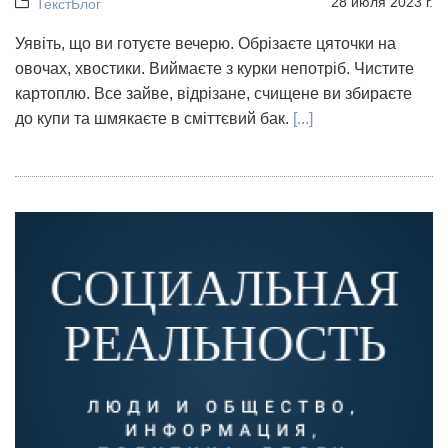
28 июля 2023 г.
ТекстБлог
Уявіть, що ви готуєте вечерю. Обрізаєте цяточки на
овочах, хвостики. Виймаєте з курки непотріб. Чистите
картоплю. Все зайве, відрізане, счищене ви збираєте
до купи та шмякаєте в сміттєвий бак.
[...]