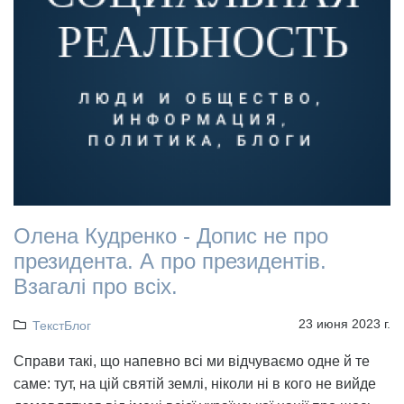
Олена Кудренко - Допис не про
президента. А про президентів.
Взагалі про всіх.
23 июня 2023 г.
ТекстБлог
Справи такі, що напевно всі ми відчуваємо одне й те
саме: тут, на цій святій землі, ніколи ні в кого не вийде