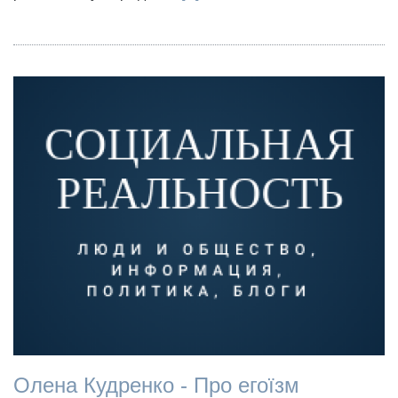
Олена Кудренко - Про егоїзм