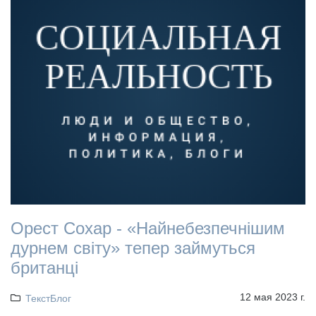
Орест Сохар - «Найнебезпечнішим
дурнем світу» тепер займуться
британці
12 мая 2023 г.
ТекстБлог