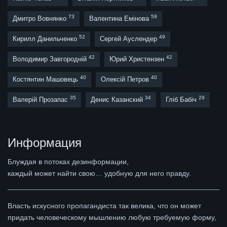
73
59
Дмитро Вовнянко
Валентина Емінова
52
49
Кирилл Данильченко
Сергей Ауслендер
42
42
Володимир Завгородній
Юрий Христензен
40
40
Костянтин Машовець
Олексій Петров
35
34
29
Валерій Прозапас
Денис Казанский
Гліб Бабіч
Информация
Блуждая в потоках дезинформации,
каждый может найти свою… удобную для него правду.
Власть искусного пропагандиста так велика, что он может
придать человеческому мышлению любую требуемую форму,