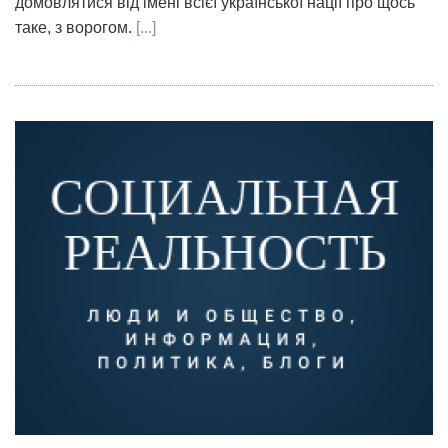
домовлятися від імені всієї української нації про щось
таке, з ворогом.
[...]