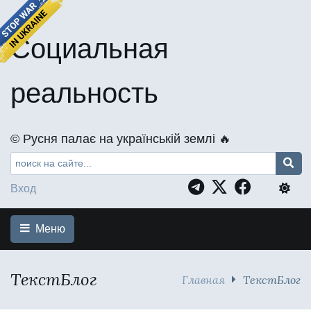
Социальная
реальность
©️ Русня палає на українській землі 🔥
Вход
Меню
ТекстБлог
Главная
ТекстБлог