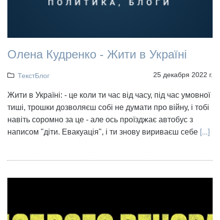
Олена Кудренко - Жити в Україні
25 декабря 2022 г.
ТекстБлог
Жити в Україні: - це коли ти час від часу, під час умовної
тиші, трошки дозволяєш собі не думати про війну, і тобі
навіть соромно за це - але ось проїзджає автобус з
написом "діти. Евакуація", і ти знову вириваєш себе
[...]