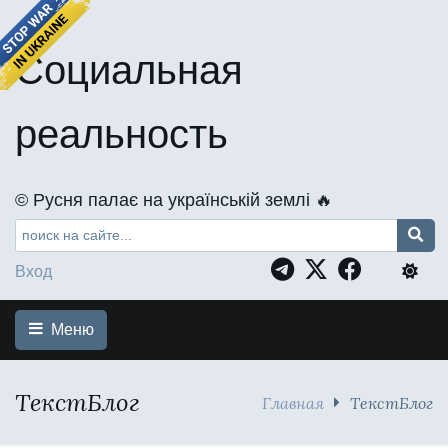
Социальная
реальность
©️ Русня палає на українській землі 🔥
Вход
Меню
ТекстБлог
Главная
ТекстБлог