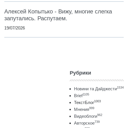
Алексей Копытько - Вижу, многие слегка
запутались. Распутаем.
19/07/2026
Рубрики
1534
Новини та Дайджести
1105
Brief
1003
ТекстБлог
999
Мнения
962
Видеоблоги
739
Авторское