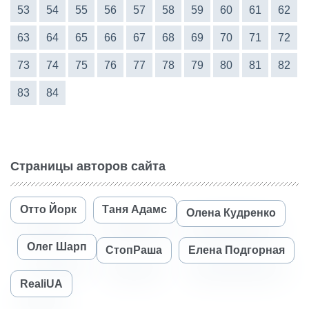
53
54
55
56
57
58
59
60
61
62
63
64
65
66
67
68
69
70
71
72
73
74
75
76
77
78
79
80
81
82
83
84
Страницы авторов сайта
Отто Йорк
Таня Адамс
Олена Кудренко
Олег Шарп
СтопРаша
Елена Подгорная
RealiUA