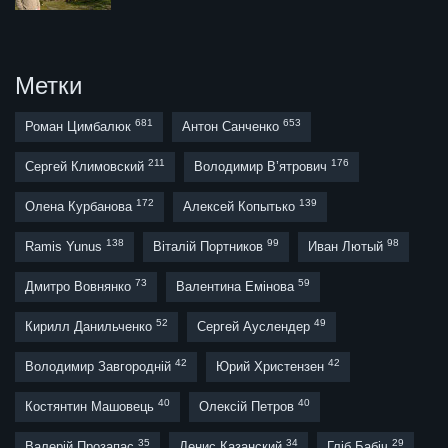
Метки
681
653
Роман Цимбалюк
Антон Санченко
211
176
Сергей Климовский
Володимир В’ятрович
172
139
Олена Курбанова
Алексей Копытько
138
99
98
Ramis Yunus
Віталій Портников
Иван Лютый
73
59
Дмитро Вовнянко
Валентина Емінова
52
49
Кирилл Данильченко
Сергей Ауслендер
42
42
Володимир Завгородній
Юрий Христензен
40
40
Костянтин Машовець
Олексій Петров
35
34
29
Валерій Прозапас
Денис Казанский
Гліб Бабіч