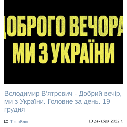
Володимир В’ятрович - Добрий вечір,
ми з України. Головне за день. 19
грудня
19 декабря 2022 г.
ТекстБлог