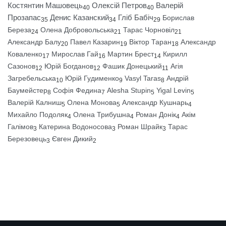
Костянтин Машовець
Олексій Петров
Валерій
40
40
Прозапас
Денис Казанский
Гліб Бабіч
Борислав
35
34
29
Береза
Олена Добровольська
Тарас Чорновіл
24
21
21
Александр Балу
Павел Казарин
Віктор Таран
Александр
20
19
18
Коваленко
Мирослав Гай
Мартин Брест
Кирилл
17
16
14
Сазонов
Юрій Богданов
Фашик Донецький
Агія
12
12
11
Загребельська
Юрій Гудименко
Vasyl Taras
Андрій
10
9
8
Баумейстер
Софія Федина
Alesha Stupin
Yigal Levin
8
7
5
5
Валерій Калниш
Олена Монова
Александр Кушнарь
5
5
4
Михайло Подоляк
Олена Трибушна
Роман Донік
Акім
4
4
4
Галімов
Катерина Водоносова
Роман Шрайк
Тарас
3
3
3
Березовець
Євген Дикий
3
2