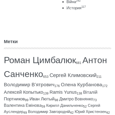
292
Війна
117
История
Метки
Роман Цимбалюк
Антон
681
Санченко
Сергей Климовский
653
211
Володимир В’ятрович
Олена Курбанова
176
172
Алексей Копытько
Ramis Yunus
Віталій
139
138
Портников
Иван Лютый
Дмитро Вовнянко
99
98
73
Валентина Емінова
Кирилл Данильченко
Сергей
59
52
Ауслендер
Володимир Завгородній
Юрий Христензен
49
42
42