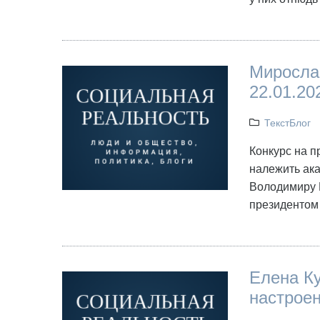
Мирослав
22.01.20
ТекстБлог
Конкурс на п
належить ака
Володимиру К
президентом
Елена Ку
настроен