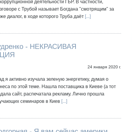
оррупционной деятельности ГБР. В частности,
зговоре с Трубой называет Богдана "смотрящим" за
кже диалог, в ходе которого Труба даёт
[...]
удренко - НЕКРАСИВАЯ
ЦИЯ
24 января 2020 г.
ад я активно изучала зеленую энергетику, думая о
неса по этой теме. Нашла поставщика в Киеве (а тот
оздала сайт, распечатала рекламу. Лично прошла
бучающих семинаров в Киев
[...]
дгорная - Я вам сейчас америки