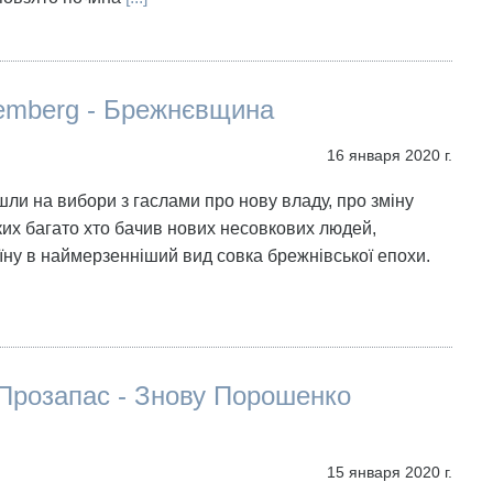
emberg - Брежнєвщина
16 января 2020 г.
йшли на вибори з гаслами про нову владу, про зміну
яких багато хто бачив нових несовкових людей,
їну в наймерзенніший вид совка брежнівської епохи.
Прозапас - Знову Порошенко
15 января 2020 г.