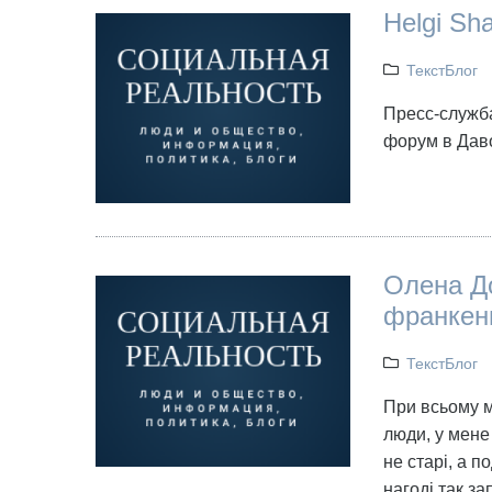
Helgi Sh
ТекстБлог
Пресс-служба
форум в Даво
Олена Д
франкен
ТекстБлог
При всьому м
люди, у мене
не старі, а 
нагоді так з