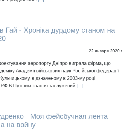
 Гай - Хроніка дурдому станом на
20
22 января 2020 г.
роектування аеропорту Дніпро виграла фірма, що
деміку Академії військових наук Російської федерації
ульчицькому, відзначеному в 2003-му році
 РФ В.Путіним звання заслужений
[...]
дренко - Моя фейсбучная лента
а на войну