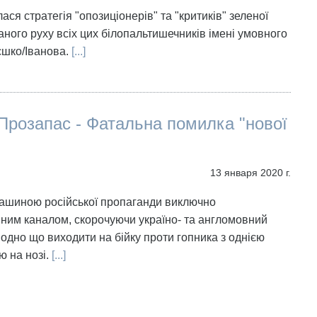
лася стратегія "опозиціонерів" та "критиків" зеленої
аного руху всіх цих білопальтишечників імені умовного
шко/Іванова.
[...]
Прозапас - Фатальна помилка "нової
13 января 2020 г.
ашиною російської пропаганди виключно
ним каналом, скорочуючи україно- та англомовний
 одно що виходити на бійку проти гопника з однією
ю на нозі.
[...]