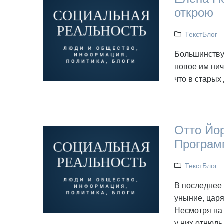
открою
ТекстБлог
Большинству
новое им нич
что в старых
Отто Йор
Програм
ТекстБлог
В последнее
уныние, цар
Несмотря на 
у них отнюдь