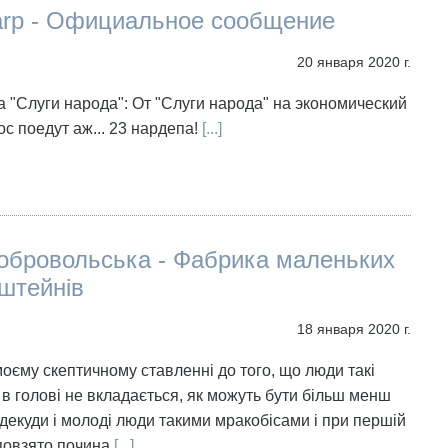
arp - Официальное сообщение
20 января 2020 г.
 "Слуги народа": От "Слуги народа" на экономический
с поедут аж... 23 нардепа!
[...]
обровольська - Фабрика маленьких
штейнів
18 января 2020 г.
оєму скептичному ставленні до того, що люди такі
 в голові не вкладається, як можуть бути більш менш
подекуди і молоді люди такими мракобісами і при першій
аповзято почина
[...]