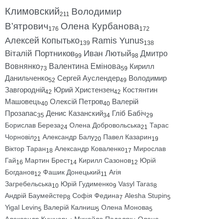
Климовский
Володимир
211
В’ятрович
Олена Курбанова
176
172
Алексей Копытько
Ramis Yunus
139
138
Віталій Портников
Иван Лютый
Дмитро
99
98
Вовнянко
Валентина Емінова
Кирилл
73
59
Данильченко
Сергей Ауслендер
Володимир
52
49
Завгородній
Юрий Христензен
Костянтин
42
42
Машовець
Олексій Петров
Валерій
40
40
Прозапас
Денис Казанский
Гліб Бабіч
35
34
29
Борислав Береза
Олена Добровольська
Тарас
24
21
Чорновіл
Александр Балу
Павел Казарин
21
20
19
Віктор Таран
Александр Коваленко
Мирослав
18
17
Гай
Мартин Брест
Кирилл Сазонов
Юрій
16
14
12
Богданов
Фашик Донецький
Агія
12
11
Загребельська
Юрій Гудименко
Vasyl Taras
10
9
8
Андрій Баумейстер
Софія Федина
Alesha Stupin
8
7
5
Yigal Levin
Валерій Калниш
Олена Монова
5
5
5
Александр Кушнарь
Михайло Подоляк
Олена