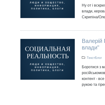
Ну от і вскри
влади, керов
Скрипіна/Олє
Валерій 
влади"
ТекстБлог
Боротися з м
російськомов
контент - все
рукою та гіре