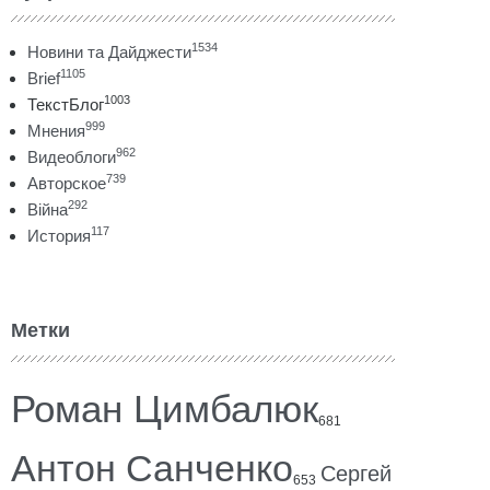
1534
Новини та Дайджести
1105
Brief
1003
ТекстБлог
999
Мнения
962
Видеоблоги
739
Авторское
292
Війна
117
История
Метки
Роман Цимбалюк
681
Антон Санченко
Сергей
653