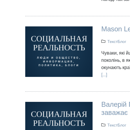
Mason L
ТекстБлог
Чуваки, які 
поколінь, в 
окунають кра
[...]
Валерій 
заважає
ТекстБлог