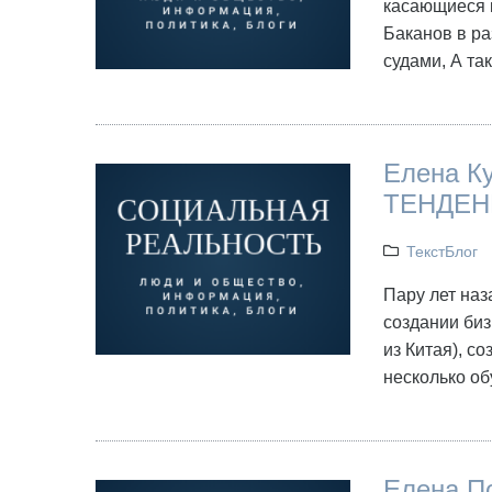
касающиеся к
Баканов в ра
судами, А та
Елена К
ТЕНДЕН
ТекстБлог
Пару лет наз
создании биз
из Китая), с
несколько о
Елена По