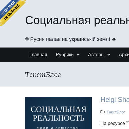
Социальная реаль
©️ Русня палає на українській землі 🔥
Главная
Рубрики
Авторы
Арх
ТекстБлог
Helgi S
ТекстБлог
На ресурсе "