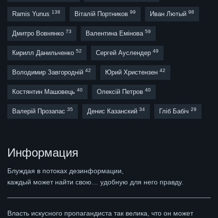
138
99
98
Ramis Yunus
Віталій Портников
Иван Лютый
73
59
Дмитро Вовнянко
Валентина Емінова
52
49
Кирилл Данильченко
Сергей Ауслендер
42
42
Володимир Завгородній
Юрий Христензен
40
40
Костянтин Машовець
Олексій Петров
35
34
29
Валерій Прозапас
Денис Казанский
Гліб Бабіч
Информация
Блуждая в потоках дезинформации,
каждый может найти свою… удобную для него правду.
Власть искусного пропагандиста так велика, что он может