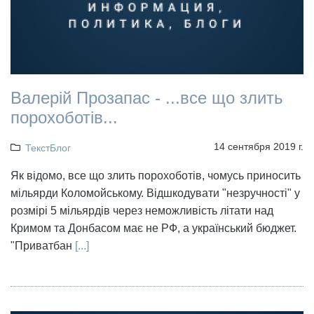
Валерій Прозапас - ...все що злить
порохоботів...
14 сентября 2019 г.
ТекстБлог
Як відомо, все що злить порохоботів, чомусь приносить
мільярди Коломойському. Відшкодувати "незручності" у
розмірі 5 мільярдів через неможливість літати над
Кримом та Донбасом має не РФ, а український бюджет.
"Приватбан
[...]