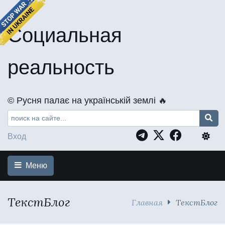
Социальная
реальность
©️ Русня палає на українській землі 🔥
Вход
Меню
ТекстБлог
Главная
ТекстБлог