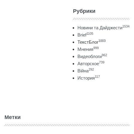
Рубрики
1534
Новини та Дайджести
1105
Brief
1003
ТекстБлог
999
Мнения
962
Видеоблоги
739
Авторское
292
Війна
117
История
Метки