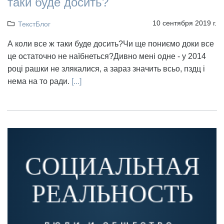
таки буде досить?
10 сентября 2019 г.
ТекстБлог
А коли все ж таки буде досить?Чи ще пониємо доки все
це остаточно не наїбнеться?Дивно мені одне - у 2014
році рашки не злякалися, а зараз значить всьо, пздц і
нема на то ради.
[...]