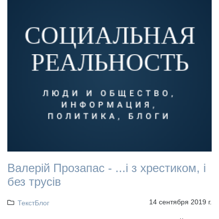
Валерій Прозапас - ...і з хрестиком, і
без трусів
14 сентября 2019 г.
ТекстБлог