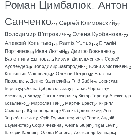
Роман Цимбалюк
Антон
681
Санченко
Сергей Климовский
653
211
Володимир В’ятрович
Олена Курбанова
176
172
Алексей Копытько
Ramis Yunus
Віталій
139
138
Портников
Иван Лютый
Дмитро Вовнянко
99
98
73
Валентина Емінова
Кирилл Данильченко
Сергей
59
52
Ауслендер
Володимир Завгородній
Юрий Христензен
49
42
42
Костянтин Машовець
Олексій Петров
Валерій
40
40
Прозапас
Денис Казанский
Гліб Бабіч
Борислав
35
34
29
Береза
Олена Добровольська
Тарас Чорновіл
24
21
21
Александр Балу
Павел Казарин
Віктор Таран
Александр
20
19
18
Коваленко
Мирослав Гай
Мартин Брест
Кирилл
17
16
14
Сазонов
Юрій Богданов
Фашик Донецький
Агія
12
12
11
Загребельська
Юрій Гудименко
Vasyl Taras
Андрій
10
9
8
Баумейстер
Софія Федина
Alesha Stupin
Yigal Levin
8
7
5
5
Валерій Калниш
Олена Монова
Александр Кушнарь
5
5
4