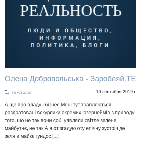
Олена Добровольська - Заробляй.ТЕ
10 сентября 2019 г.
ТекстБлог
А ще про владу і бізнес.Мені тут трапляються
роздратовані вскурлики окремих юзернеймів з приводу
того, шо не так вони собі уявляли світле зелене
майбутнє, не так.А я от згадую оту епічну зустріч де
зєля в майкє гундос
[...]