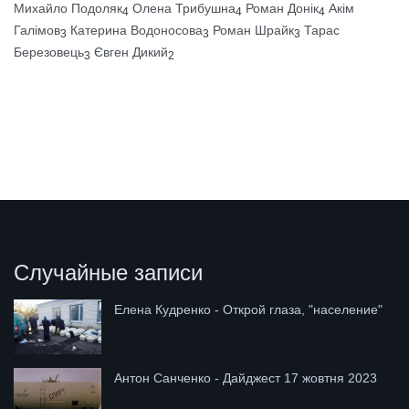
Михайло Подоляк
Олена Трибушна
Роман Донік
Акім
4
4
4
Галімов
Катерина Водоносова
Роман Шрайк
Тарас
3
3
3
Березовець
Євген Дикий
3
2
Случайные записи
Елена Кудренко - Открой глаза, "население"
Антон Санченко - Дайджест 17 жовтня 2023