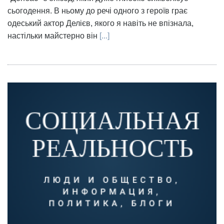
сьогодення. В ньому до речі одного з героїв грає
одеський актор Делієв, якого я навіть не впізнала,
настільки майстерно він
[...]