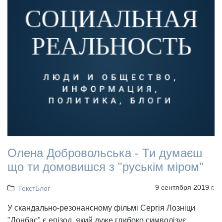
Олена Добровольська - Ти думаєш
що ти домовишся з "руськім міром"
9 сентября 2019 г.
ТекстБлог
У скандально-резонансному фільмі Сергія Лозніци
"Донбас" є епізод, який дуже глибоко символізує