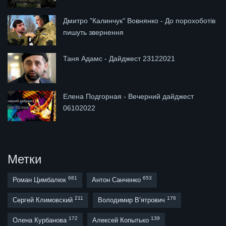
Дмитро "Калинчук" Вовнянко - До порохоботів
пишуть звернення
Таня Адамс - Дайджест 23122021
Елена Подгорная - Вечерний дайджест
06102022
Метки
681
653
Роман Цимбалюк
Антон Санченко
211
176
Сергей Климовский
Володимир В’ятрович
172
139
Олена Курбанова
Алексей Копытько