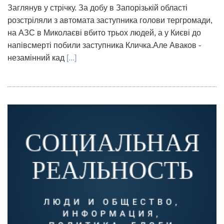
Заглянув у стрічку. За добу в Запорізькій області
розстріляли з автомата заступника голови тергромади,
на АЗС в Миколаєві вбито трьох людей, а у Києві до
напівсмерті побили заступника Кличка.Але Аваков -
незамінний кад
[...]