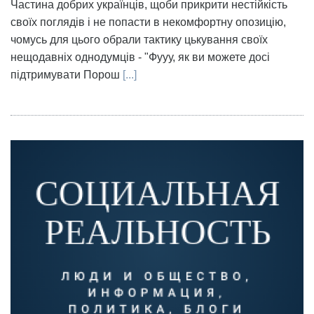
Частина добрих українців, щоби прикрити нестійкість
своїх поглядів і не попасти в некомфортну опозицію,
чомусь для цього обрали тактику цькування своїх
нещодавніх однодумців - "Фууу, як ви можете досі
підтримувати Порош
[...]