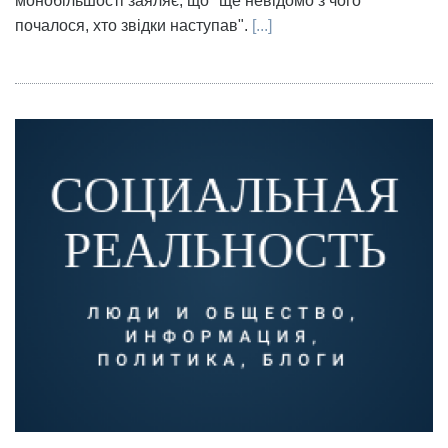
монобільшості заяляє, що "ще невідомо з чого
почалося, хто звідки наступав".
[...]