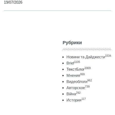
19/07/2026
Рубрики
1534
Новини та Дайджести
1105
Brief
1003
ТекстБлог
999
Мнения
962
Видеоблоги
739
Авторское
292
Війна
117
История