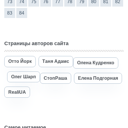
73
74
75
76
77
78
79
80
81
82
83
84
Страницы авторов сайта
Отто Йорк
Таня Адамс
Олена Кудренко
Олег Шарп
СтопРаша
Елена Подгорная
RealiUA
Самое читаемое