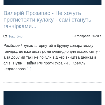
Валерій Прозапас - Не хочуть
протистояти кулаку - самі стануть
ганчірками...
19 февраля 2020 г.
ТекстБлог
Російський кулак загорнутий в брудну сепаратиську
ганчірку, це вже шість років очевидно для всього світу -
а за добу ми так і не почули від керівництва держави
слів "Путін", "війна РФ проти України", "Кремль
недоговороз
[...]