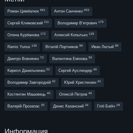
681
653
Роман Цимбалюк
Антон Санченко
211
176
Сергей Климовский
Володимир В’ятрович
172
139
Олена Курбанова
Алексей Копытько
138
99
98
Ramis Yunus
Віталій Портников
Иван Лютый
73
59
Дмитро Вовнянко
Валентина Емінова
52
49
Кирилл Данильченко
Сергей Ауслендер
42
42
Володимир Завгородній
Юрий Христензен
40
40
Костянтин Машовець
Олексій Петров
35
34
29
Валерій Прозапас
Денис Казанский
Гліб Бабіч
Информация