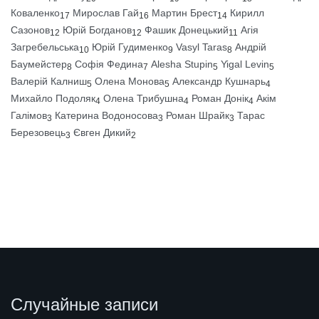
Коваленко
Мирослав Гай
Мартин Брест
Кирилл
17
16
14
Сазонов
Юрій Богданов
Фашик Донецький
Агія
12
12
11
Загребельська
Юрій Гудименко
Vasyl Taras
Андрій
10
9
8
Баумейстер
Софія Федина
Alesha Stupin
Yigal Levin
8
7
5
5
Валерій Калниш
Олена Монова
Александр Кушнарь
5
5
4
Михайло Подоляк
Олена Трибушна
Роман Донік
Акім
4
4
4
Галімов
Катерина Водоносова
Роман Шрайк
Тарас
3
3
3
Березовець
Євген Дикий
3
2
Случайные записи