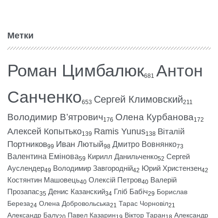
Метки
Роман Цимбалюк
Антон
681
Санченко
Сергей Климовский
653
211
Володимир В’ятрович
Олена Курбанова
176
172
Алексей Копытько
Ramis Yunus
Віталій
139
138
Портников
Иван Лютый
Дмитро Вовнянко
99
98
73
Валентина Емінова
Кирилл Данильченко
Сергей
59
52
Ауслендер
Володимир Завгородній
Юрий Христензен
49
42
42
Костянтин Машовець
Олексій Петров
Валерій
40
40
Прозапас
Денис Казанский
Гліб Бабіч
Борислав
35
34
29
Береза
Олена Добровольська
Тарас Чорновіл
24
21
21
Александр Балу
Павел Казарин
Віктор Таран
Александр
20
19
18