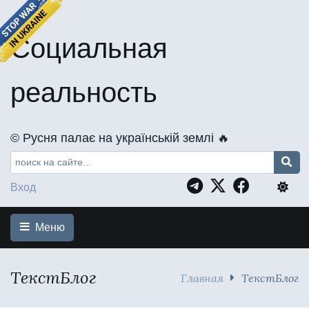
Социальная
реальность
©️ Русня палає на українській землі 🔥
Вход
Меню
ТекстБлог
Главная
ТекстБлог