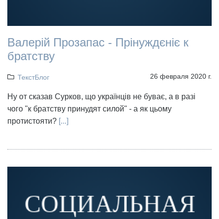
Валерій Прозапас - Прінуждєніє к
братству
26 февраля 2020 г.
ТекстБлог
Ну от сказав Сурков, що українців не буває, а в разі
чого "к братству принудят силой" - а як цьому
протистояти?
[...]