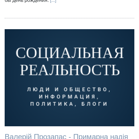
бы день рождения.
[...]
Валерій Прозапас - Примарна надія