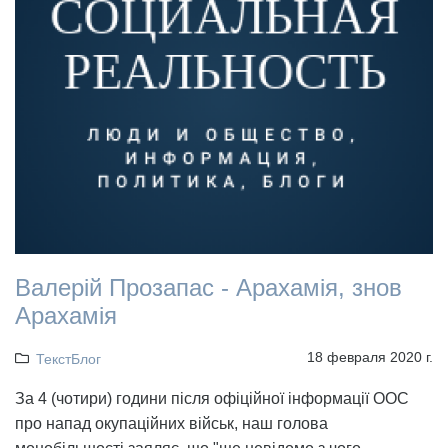
Валерій Прозапас - Арахамія, знов
Арахамія
18 февраля 2020 г.
ТекстБлог
За 4 (чотири) години після офіційної інформації ООС
про напад окупаційних військ, наш голова