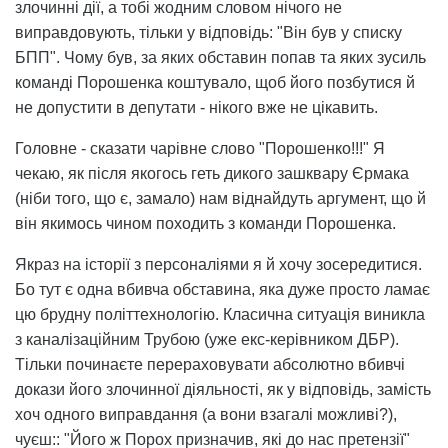
злочинні дії, а тобі жодним словом нічого не
виправдовують, тільки у відповідь: "Він був у списку
БПП". Чому був, за яких обставин попав та яких зусиль
команді Порошенка коштувало, щоб його позбутися й
не допустити в депутати - нікого вже не цікавить.
Головне - сказати чарівне слово "Порошенко!!!" Я
чекаю, як після якогось геть дикого зашквару Єрмака
(ніби того, що є, замало) нам віднайдуть аргумент, що й
він якимось чином походить з команди Порошенка.
Якраз на історії з персоналіями я й хочу зосередитися.
Бо тут є одна вбивча обставина, яка дуже просто ламає
цю брудну політтехнологію. Класична ситуація виникла
з каналізаційним Трубою (уже екс-керівником ДБР).
Тільки починаєте перераховувати абсолютно вбивчі
докази його злочинної діяльності, як у відповідь, замість
хоч одного виправдання (а вони взагалі можливі?),
чуєш:: "Його ж Порох призначив, які до нас претензії"