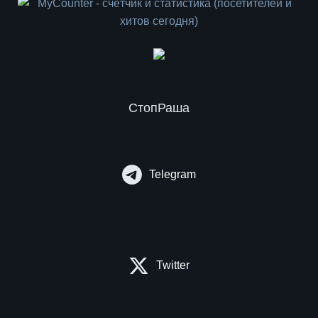
СтопРаша
Telegram
Twitter