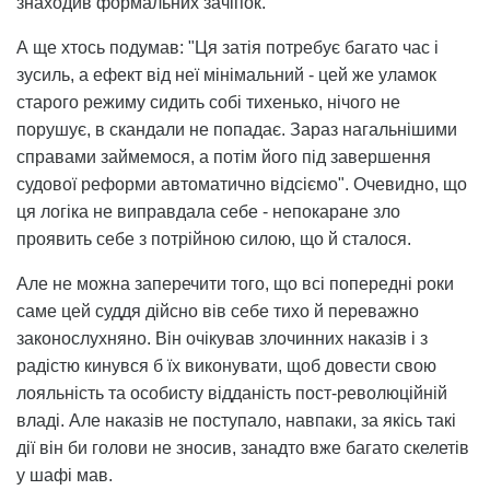
знаходив формальних зачіпок.
А ще хтось подумав: "Ця затія потребує багато час і
зусиль, а ефект від неї мінімальний - цей же уламок
старого режиму сидить собі тихенько, нічого не
порушує, в скандали не попадає. Зараз нагальнішими
справами займемося, а потім його під завершення
судової реформи автоматично відсіємо". Очевидно, що
ця логіка не виправдала себе - непокаране зло
проявить себе з потрійною силою, що й сталося.
Але не можна заперечити того, що всі попередні роки
саме цей суддя дійсно вів себе тихо й переважно
законослухняно. Він очікував злочинних наказів і з
радістю кинувся б їх виконувати, щоб довести свою
лояльність та особисту відданість пост-революційній
владі. Але наказів не поступало, навпаки, за якісь такі
дії він би голови не зносив, занадто вже багато скелетів
у шафі мав.