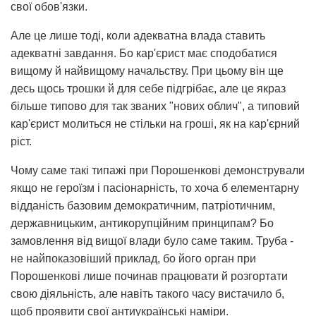
свої обов'язки.
Але це лише тоді, коли адекватна влада ставить
адекватні завдання. Бо кар'єрист має сподобатися
вищому й найвищому начальству. При цьому він ще
десь щось трошки й для себе підгрібає, але це якраз
більше типово для так званих "нових облич", а типовий
кар'єрист молиться не стільки на гроші, як на кар'єрний
ріст.
Чому саме такі типажі при Порошенкові демонстрували
якщо не героїзм і пасіонарність, то хоча б елементарну
відданість базовим демократичним, патріотичним,
державницьким, антикорупційним принципам? Бо
замовлення від вищої влади було саме таким. Труба -
не найпоказовіший приклад, бо його орган при
Порошенкові лише починав працювати й розгортати
свою діяльність, але навіть такого часу вистачило б,
щоб проявити свої антиукраїнські наміри.