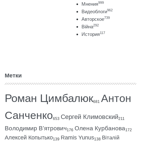
999
Мнения
962
Видеоблоги
739
Авторское
292
Війна
117
История
Метки
Роман Цимбалюк
Антон
681
Санченко
Сергей Климовский
653
211
Володимир В’ятрович
Олена Курбанова
176
172
Алексей Копытько
Ramis Yunus
Віталій
139
138