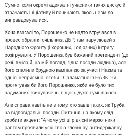
Сумно, коли окремі адекватні учасники таких дискусій
втрачають ініціативу й починають якось невміло
виправдовуватися.
Хоча взагалі то, Порошенко не надто втручався в
процес обрання очільника ДБР, там пару людей з
Народного Фронту (і хороших, і одіозних) інтригу
розігрували. У Порошенка був бажаний претендент (до
речі, вміла й, на мій погляд, гідна посади людина), але
його спалили брудною кампанією за участі Наєма та
однієї неприємної особи - Саламатіної з НАЗК. Чи
протягував би його Порошенко, якби не було тих
надуманих звинувачень, я щось дуже сумніваюся.
Але справа навіть не в тому, хто завів таких, як Труба
на відповідальні посади. Питання, на якому слід
зробити акцент: "А чому усі ці рідкісні мерзотники
раптом проявили усю свою злочинну, антидержавну,