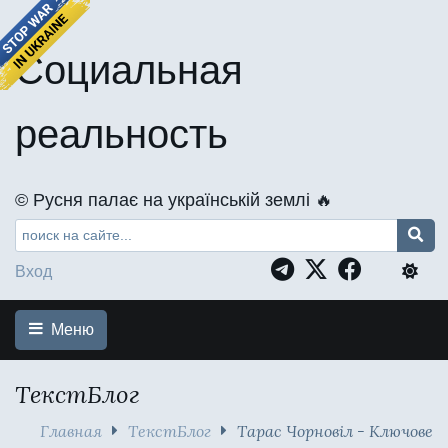
Социальная
реальность
©️ Русня палає на українській землі 🔥
Вход
Меню
ТекстБлог
Главная
ТекстБлог
Тарас Чорновіл - Ключове