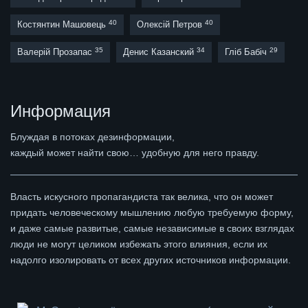
40
40
Костянтин Машовець
Олексій Петров
35
34
29
Валерій Прозапас
Денис Казанский
Гліб Бабіч
Информация
Блуждая в потоках дезинформации,
каждый может найти свою… удобную для него правду.
Власть искусного пропагандиста так велика, что он может
придать человеческому мышлению любую требуемую форму,
и даже самые развитые, самые независимые в своих взглядах
люди не могут целиком избежать этого влияния, если их
надолго изолировать от всех других источников информации.