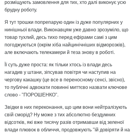
розміщують замовлення для тих, хто далі виконує усю
брудну роботу.
Я тут трошки попрепарую один із дуже популярних у
нинішньої влади. Виконавцям уже давно зрозуміло, що
товар тухлий, десь тихо перед ефірами самі з цим
погоджуються (окрім хіба найцинічніших відморозків),
але включають телекамери й теза знову в роботі.
Її суть дуже проста: як тільки хтось із влади десь
нагадив у штани, зіпсував повітря чи наступив на
чергову какашку (це все в переносному сенсі, звісно),
то публічні адвокати повинні миттєво назвати ключове
слово - "ПОРОШЕНКО".
Звідки в них переконання, що цим вони нейтралізують
свій сморід? Ну може з тих абсолютно бездумних
відсотків, які вже тисячу разів отримавши від зеленої
влади плювок в обличчя, продовжують "їй довіряти й на