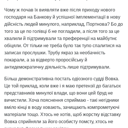
Чому ж почав їх виявляти вже після приходу нового
господаря на Банкову й успішної імплементації в нову
дійсність людей минулого, наприклад, Портнова? Бо до
того за це по голівці б не погладили, а після того за це
хвалили й підтримували та преференції на майбутнє
обіцяли. От тільки не треба було так тупо спалитися на
записах прослушки. Трубу якраз за необачність
покарали, а за відверто проросійську й
антидемократичну діяльність лише підтримували.
Більш демонстративна постать одіозного судді Вовка.
Це той приклад, коли вже і я маю претензії до багатьох
представників минулої влади, що вони цей бруд не
вичистили. Хоча пояснення сприймаю - такі негідники
вміло кінці в воду ховають, зачищають компрометуючі
матеріали тощо. Хтось не хотів, щоб жорстку відставку
Вовка сприйняли за його особисту помсту, хтось не