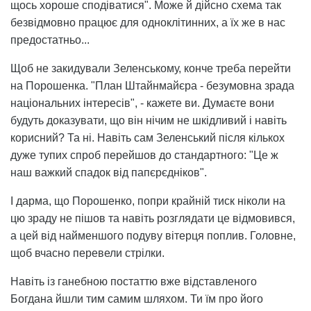
щось хороше сподіватися". Може й дійсно схема так
безвідмовно працює для одноклітинних, а їх же в нас
предостатньо...
Щоб не закидували Зеленському, конче треба перейти
на Порошенка. "План Штайнмайєра - безумовна зрада
національних інтересів", - кажете ви. Думаєте вони
будуть доказувати, що він нічим не шкідливий і навіть
корисний? Та ні. Навіть сам Зеленський після кількох
дуже тупих спроб перейшов до стандартного: "Це ж
наш важкий спадок від папєрєдніков".
І дарма, що Порошенко, попри крайній тиск ніколи на
цю зраду не пішов та навіть розглядати це відмовився,
а цей від найменшого подуву вітерця поплив. Головне,
щоб вчасно перевели стрілки.
Навіть із ганебною постаттю вже відставленого
Богдана йшли тим самим шляхом. Ти їм про його