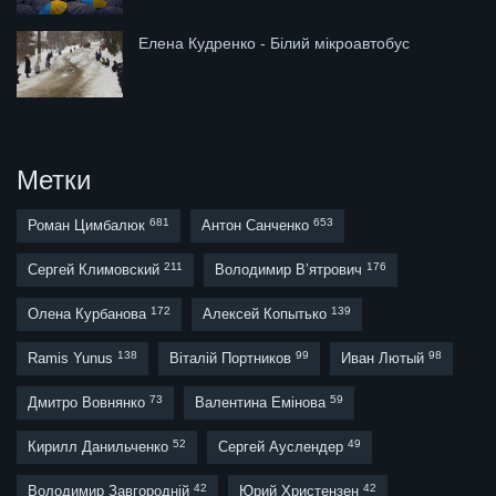
Елена Кудренко - Білий мікроавтобус
Метки
681
653
Роман Цимбалюк
Антон Санченко
211
176
Сергей Климовский
Володимир В’ятрович
172
139
Олена Курбанова
Алексей Копытько
138
99
98
Ramis Yunus
Віталій Портников
Иван Лютый
73
59
Дмитро Вовнянко
Валентина Емінова
52
49
Кирилл Данильченко
Сергей Ауслендер
42
42
Володимир Завгородній
Юрий Христензен