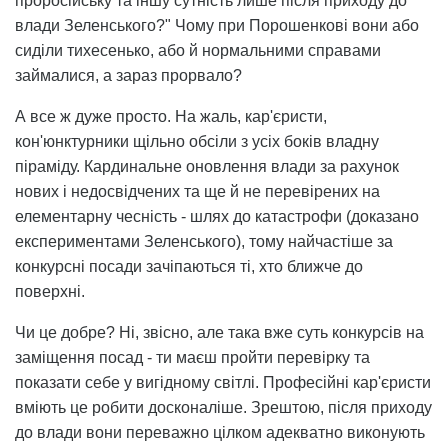
проросійську та іншу сутність лише після приходу до
влади Зеленського?" Чому при Порошенкові вони або
сиділи тихесенько, або й нормальними справами
займалися, а зараз прорвало?
А все ж дуже просто. На жаль, кар'єристи,
кон'юнктурники щільно обсіли з усіх боків владну
піраміду. Кардинальне оновлення влади за рахунок
нових і недосвідчених та ще й не перевірених на
елементарну чесність - шлях до катастрофи (доказано
експериментами Зеленського), тому найчастіше за
конкурсні посади зачіпаються ті, хто ближче до
поверхні.
Чи це добре? Ні, звісно, але така вже суть конкурсів на
заміщення посад - ти маєш пройти перевірку та
показати себе у вигідному світлі. Професійні кар'єристи
вміють це робити досконаліше. Зрештою, після приходу
до влади вони переважно цілком адекватно виконують