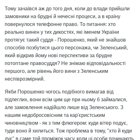
Тому зачаївся аж до того дня, коли до влади прийшли
замовники на брудні й нечесні процеси, а в країну
повернулося телефонне право. То питання: хто
реально винен у тих дикостях, які іменем України
протягує такий суддя - Порошенко, який не знайшов
способів позбутися цього персонажа, чи Зеленський,
який відкрив йому нові перспективи за брудне
потоптане правосуддя? Не знімаю відповідальності
першого, але рівень його вини з Зеленським
неспіврозмірний.
Якби Порошенко чогось подібного вимагав від
підлеглих, вони всім цим ще при ньому б займалися,
але замовлення надійшло лише від Зеленського. З
нашим недобросовісним та кар'єристським
чиновництвом - як з тим флюгером: куди вітер подує,
туди воно й хилиться. Тож проблема в тому, "хто й куди
дує" в саме той проміжок часу, коли ці особи починають