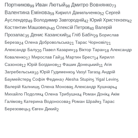
Портников
Иван Лютый
Дмитро Вовнянко
99
98
73
Валентина Емінова
Кирилл Данильченко
Сергей
59
52
Ауслендер
Володимир Завгородній
Юрий Христензен
49
42
42
Костянтин Машовець
Олексій Петров
Валерій
40
40
Прозапас
Денис Казанский
Гліб Бабіч
Борислав
35
34
29
Береза
Олена Добровольська
Тарас Чорновіл
24
21
21
Александр Балу
Павел Казарин
Віктор Таран
Александр
20
19
18
Коваленко
Мирослав Гай
Мартин Брест
Кирилл
17
16
14
Сазонов
Юрій Богданов
Фашик Донецький
Агія
12
12
11
Загребельська
Юрій Гудименко
Vasyl Taras
Андрій
10
9
8
Баумейстер
Софія Федина
Alesha Stupin
Yigal Levin
8
7
5
5
Валерій Калниш
Олена Монова
Александр Кушнарь
5
5
4
Михайло Подоляк
Олена Трибушна
Роман Донік
Акім
4
4
4
Галімов
Катерина Водоносова
Роман Шрайк
Тарас
3
3
3
Березовець
Євген Дикий
3
2