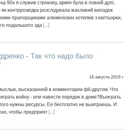
ці 90х я служив строкову, армія була в повній дупі,
 як контррозвідка розслідувала жахливий випадок
вими прапорщиками алюмінієвих котелків з каптьорки,
ого подальшого зда
[...]
дренко - Так что надо было
?
16 августа 2019 г.
мыслью, высказанной в комментарии фб-другом. Что
играть войну - или навести порядок в доме?Выиграть
этого нужны ресурсы. Ее бесплатно не выиграешь. И
жно, чтобы предприят
[...]