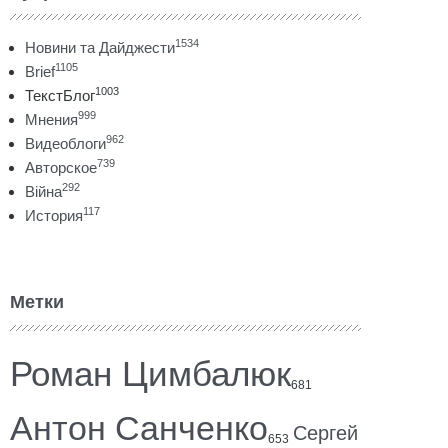
1534
Новини та Дайджести
1105
Brief
1003
ТекстБлог
999
Мнения
962
Видеоблоги
739
Авторское
292
Війна
117
История
Метки
Роман Цимбалюк
681
Антон Санченко
Сергей
653