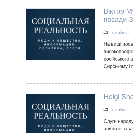
Віктор М
посади З
ТекстБлог
На вищі поса
високопрофес
російського 
Сирському і
Helgi Sh
ТекстБлог
Слуги народу
аніяк не зава