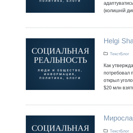
адаптуватись
(колишній д
Helgi Sh
ТекстБлог
Как утвержда
потребовал п
открыл угол
$20 млн взят
Мирослав
ТекстБлог