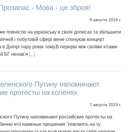
Прозапас - Мова - це зброя!
8 августа 2019 г.
е повністю на українську в своїх дописах та збільшити
ублічній і побутовій сфері мене спонукав концерт
 в Дніпрі пару років тому.В перерві між своїми хітами
й БГ ненав'я
[...]
Зеленского Путину напоминают
ие протесты на коленях
7 августа 2019 г.
ского Путину напоминают российские протесты на
бенно его наивные прошения "повлиять на ту
енно прошения (а как ещё может вести себя человек,