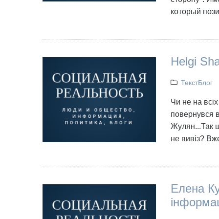
который пози
Helgi Sh
ТекстБлог
Чи не на всіх
повернувся в
Жулян...Так ш
не вивіз? Вж
Елена К
інформац