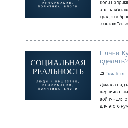
Коли наприкін
але пам'ятаю
крадіжки бра
з метою їхнь
Елена Ку
сделать
ТекстБлог
Думала над 
первично: вы
войну - для 
для этого ну