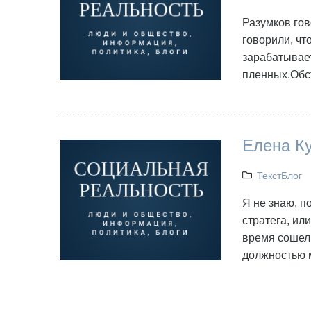
Разумков гов
говорили, чт
зарабатывает
пленных.Обс
Елена Ку
ТекстБлог
Я не знаю, п
стратега, или
время сошел 
должностью м