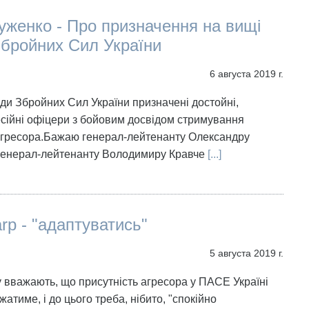
уженко - Про призначення на вищі
бройних Сил України
6 августа 2019 г.
ди Збройних Сил України призначені достойні,
ійні офіцери з бойовим досвідом стримування
агресора.Бажаю генерал-лейтенанту Олександру
 генерал-лейтенанту Володимиру Кравче
[...]
arp - "адаптуватись"
5 августа 2019 г.
 вважають, що присутність агресора у ПАСЕ Україні
жатиме, і до цього треба, нібито, "спокійно