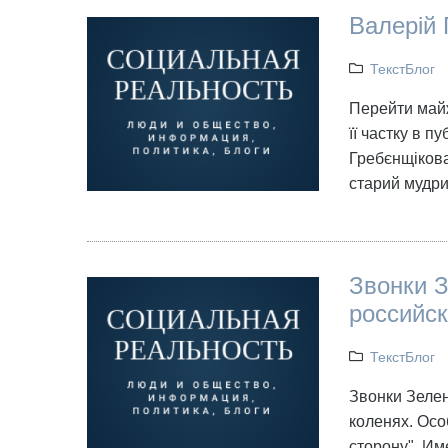
Валерій 
ТекстБлог
Перейти майж
її частку в п
Гребєнщікова
старий мудри
Звонки 
российск
ТекстБлог
Звонки Зелен
коленях. Осо
сторону". Им