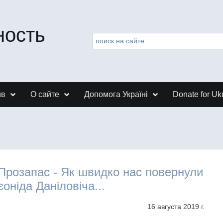
ность
ив
О сайте
Допомога Україні
Donate for Uk
Прозапас - Як швидко нас повернули
єоніда Даніловіча...
16 августа 2019 г.