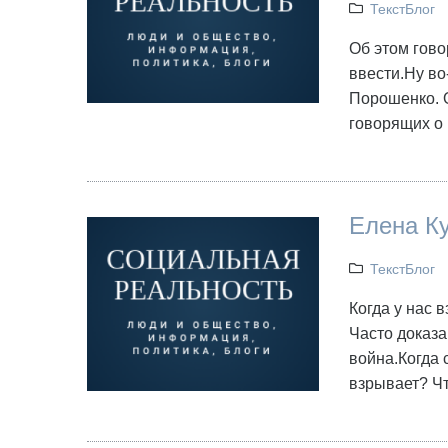
ТекстБлог
Об этом гово
ввести.Ну во
Порошенко. 
говорящих о 
Елена Ку
ТекстБлог
Когда у нас 
Часто доказан
война.Когда 
взрывает? Чт