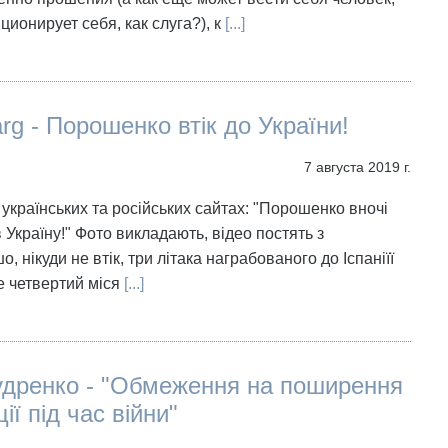
ционирует себя, как слуга?), к
[...]
arg - Порошенко втік до України!
7 августа 2019 г.
 українських та російських сайтах: "Порошенко вночі
 Україну!" Фото викладають, відео постять з
о, нікуди не втік, три літака награбованого до Іспаніїї
е четвертий міся
[...]
удренко - "Обмеження на поширення
ії під час війни"