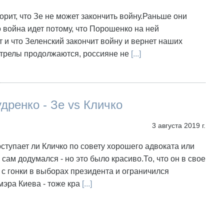
орит, что Зе не может закончить войну.Раньше они
о война идет потому, что Порошенко на ней
 и что Зеленский закончит войну и вернет наших
трелы продолжаются, россияне не
[...]
дренко - Зе vs Кличко
3 августа 2019 г.
оступает ли Кличко по совету хорошего адвоката или
 сам додумался - но это было красиво.То, что он в свое
с гонки в выборах президента и ограничился
эра Киева - тоже кра
[...]