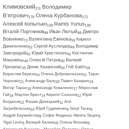
Климовский
Володимир
211
В’ятрович
Олена Курбанова
176
172
Алексей Копытько
Ramis Yunus
139
138
Віталій Портников
Иван Лютый
Дмитро
99
98
Вовнянко
Валентина Емінова
Кирилл
73
59
Данильченко
Сергей Ауслендер
Володимир
52
49
Завгородній
Юрий Христензен
Костянтин
42
42
Машовець
Олексій Петров
Валерій
40
40
Прозапас
Денис Казанский
Гліб Бабіч
35
34
29
Борислав Береза
Олена Добровольська
Тарас
24
21
Чорновіл
Александр Балу
Павел Казарин
21
20
19
Віктор Таран
Александр Коваленко
Мирослав
18
17
Гай
Мартин Брест
Кирилл Сазонов
Юрій
16
14
12
Богданов
Фашик Донецький
Агія
12
11
Загребельська
Юрій Гудименко
Vasyl Taras
10
9
8
Андрій Баумейстер
Софія Федина
Alesha Stupin
8
7
5
Yigal Levin
Валерій Калниш
Олена Монова
5
5
5
Александр Кушнарь
Михайло Подоляк
Олена