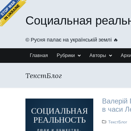
Социальная реаль
©️ Русня палає на українській землі 🔥
Главная
Рубрики
Авторы
Арх
ТекстБлог
Валерій 
в часи Л
ТекстБлог