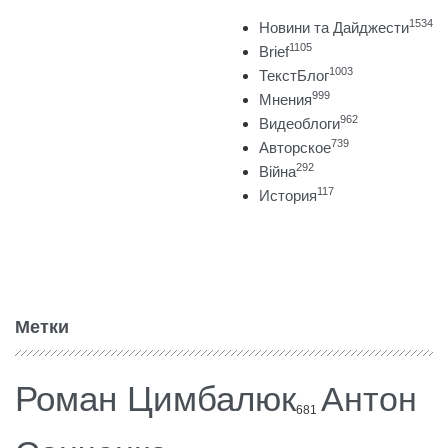
1534
Новини та Дайджести
1105
Brief
1003
ТекстБлог
999
Мнения
962
Видеоблоги
739
Авторское
292
Війна
117
История
Метки
Роман Цимбалюк
Антон
681