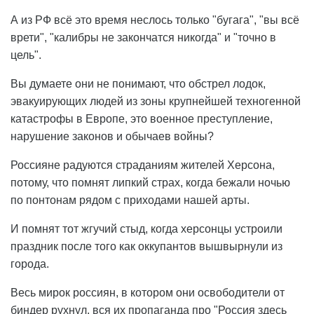
А из РФ всё это время неслось только "бугага", "вы всё
врети", "калибры не закончатся никогда" и "точно в
цель".
Вы думаете они не понимают, что обстрел лодок,
эвакуирующих людей из зоны крупнейшей техногенной
катастрофы в Европе, это военное преступление,
нарушение законов и обычаев войны?
Россияне радуются страданиям жителей Херсона,
потому, что помнят липкий страх, когда бежали ночью
по понтонам рядом с приходами нашей арты.
И помнят тот жгучий стыд, когда херсонцы устроили
праздник после того как оккупантов вышвырнули из
города.
Весь мирок россиян, в котором они освободители от
биндер рухнул, вся их пропаганда про "Россия здесь