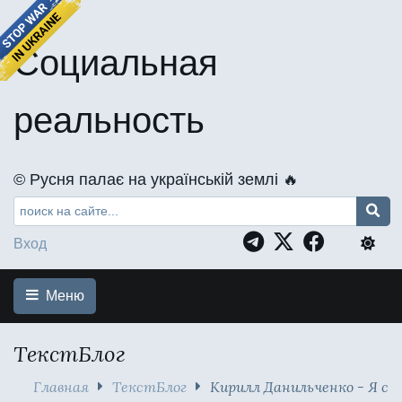
Социальная
реальность
©️ Русня палає на українській землі 🔥
Вход
Меню
ТекстБлог
Главная
ТекстБлог
Кирилл Данильченко - Я с