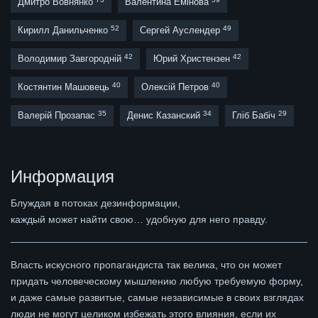
Дмитро Вовнянко
Валентина Емінова
52
49
Кирилл Данильченко
Сергей Ауслендер
42
42
Володимир Завгородній
Юрий Христензен
40
40
Костянтин Машовець
Олексій Петров
35
34
29
Валерій Прозапас
Денис Казанский
Гліб Бабіч
Информация
Блуждая в потоках дезинформации,
каждый может найти свою… удобную для него правду.
Власть искусного пропагандиста так велика, что он может
придать человеческому мышлению любую требуемую форму,
и даже самые развитые, самые независимые в своих взглядах
люди не могут целиком избежать этого влияния, если их