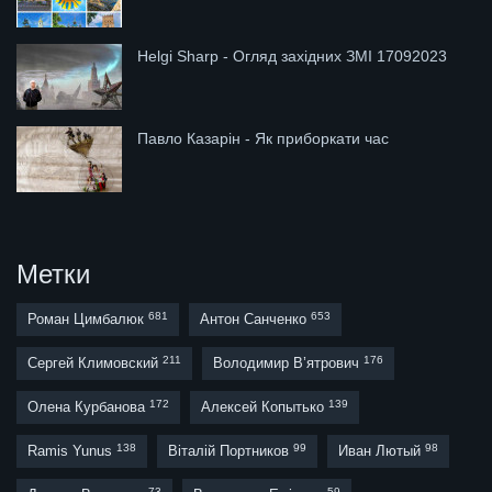
Helgi Sharp - Огляд західних ЗМІ 17092023
Павло Казарін - Як приборкати час
Метки
681
653
Роман Цимбалюк
Антон Санченко
211
176
Сергей Климовский
Володимир В’ятрович
172
139
Олена Курбанова
Алексей Копытько
138
99
98
Ramis Yunus
Віталій Портников
Иван Лютый
73
59