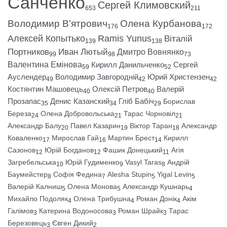
Санченко
Сергей Климовский
653
211
Володимир В’ятрович
Олена Курбанова
176
172
Алексей Копытько
Ramis Yunus
Віталій
139
138
Портников
Иван Лютый
Дмитро Вовнянко
99
98
73
Валентина Емінова
Кирилл Данильченко
Сергей
59
52
Ауслендер
Володимир Завгородній
Юрий Христензен
49
42
42
Костянтин Машовець
Олексій Петров
Валерій
40
40
Прозапас
Денис Казанский
Гліб Бабіч
Борислав
35
34
29
Береза
Олена Добровольська
Тарас Чорновіл
24
21
21
Александр Балу
Павел Казарин
Віктор Таран
Александр
20
19
18
Коваленко
Мирослав Гай
Мартин Брест
Кирилл
17
16
14
Сазонов
Юрій Богданов
Фашик Донецький
Агія
12
12
11
Загребельська
Юрій Гудименко
Vasyl Taras
Андрій
10
9
8
Баумейстер
Софія Федина
Alesha Stupin
Yigal Levin
8
7
5
5
Валерій Калниш
Олена Монова
Александр Кушнарь
5
5
4
Михайло Подоляк
Олена Трибушна
Роман Донік
Акім
4
4
4
Галімов
Катерина Водоносова
Роман Шрайк
Тарас
3
3
3
Березовець
Євген Дикий
3
2