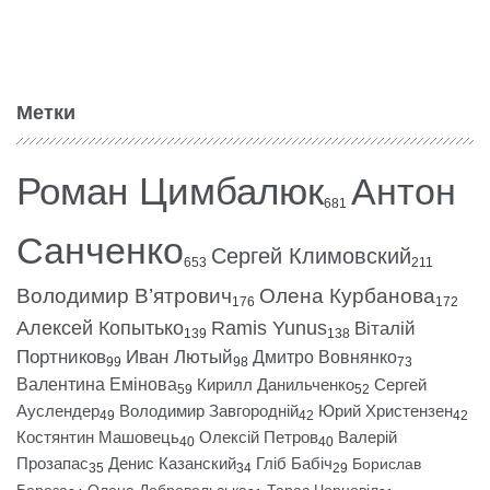
Метки
Роман Цимбалюк
Антон
681
Санченко
Сергей Климовский
653
211
Володимир В’ятрович
Олена Курбанова
176
172
Алексей Копытько
Ramis Yunus
Віталій
139
138
Портников
Иван Лютый
Дмитро Вовнянко
99
98
73
Валентина Емінова
Кирилл Данильченко
Сергей
59
52
Ауслендер
Володимир Завгородній
Юрий Христензен
49
42
42
Костянтин Машовець
Олексій Петров
Валерій
40
40
Прозапас
Денис Казанский
Гліб Бабіч
Борислав
35
34
29
Береза
Олена Добровольська
Тарас Чорновіл