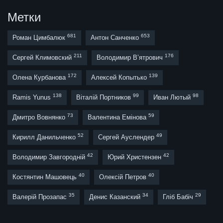
Метки
681
653
Роман Цимбалюк
Антон Санченко
211
176
Сергей Климовский
Володимир В’ятрович
172
139
Олена Курбанова
Алексей Копытько
138
99
98
Ramis Yunus
Віталій Портников
Иван Лютый
73
59
Дмитро Вовнянко
Валентина Емінова
52
49
Кирилл Данильченко
Сергей Ауслендер
42
42
Володимир Завгородній
Юрий Христензен
40
40
Костянтин Машовець
Олексій Петров
35
34
29
Валерій Прозапас
Денис Казанский
Гліб Бабіч