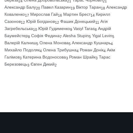
24
21
21
Александр Балу
Павел Казарин
Віктор Таран
Александр
20
19
18
Коваленко
Мирослав Гай
Мартин Брест
Кирилл
17
16
14
Сазонов
Юрій Богданов
Фашик Донецький
Агія
12
12
11
Загребельська
Юрій Гудименко
Vasyl Taras
Андрій
10
9
8
Баумейстер
Софія Федина
Alesha Stupin
Yigal Levin
8
7
5
5
Валерій Калниш
Олена Монова
Александр Кушнарь
5
5
4
Михайло Подоляк
Олена Трибушна
Роман Донік
Акім
4
4
4
Галімов
Катерина Водоносова
Роман Шрайк
Тарас
3
3
3
Березовець
Євген Дикий
3
2