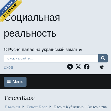
Социальная
реальность
©️ Русня палає на українській землі 🔥
Вход
Меню
ТекстБлог
Главная
ТекстБлог
Елена Кудренко - Зеленский