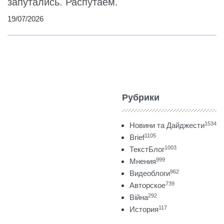
запутались. Распутаем.
19/07/2026
Рубрики
1534
Новини та Дайджести
1105
Brief
1003
ТекстБлог
999
Мнения
962
Видеоблоги
739
Авторское
292
Війна
117
История