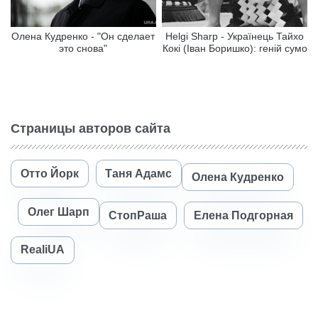
Олена Кудренко - "Он сделает
Helgi Sharp - Українець Тайхо
это снова"
Кокі (Іван Боришко): геній сумо
Страницы авторов сайта
Отто Йорк
Таня Адамс
Олена Кудренко
Олег Шарп
СтопРаша
Елена Подгорная
RealiUA