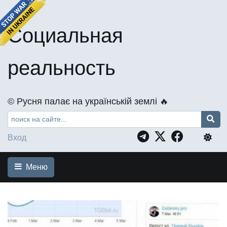
Социальная
реальность
©️ Русня палає на українській землі 🔥
Вход
Меню