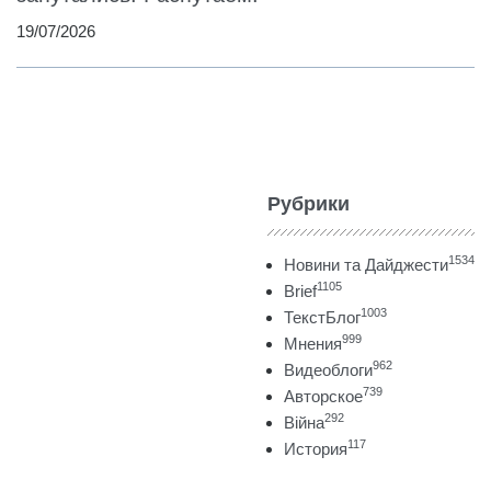
19/07/2026
Рубрики
1534
Новини та Дайджести
1105
Brief
1003
ТекстБлог
999
Мнения
962
Видеоблоги
739
Авторское
292
Війна
117
История