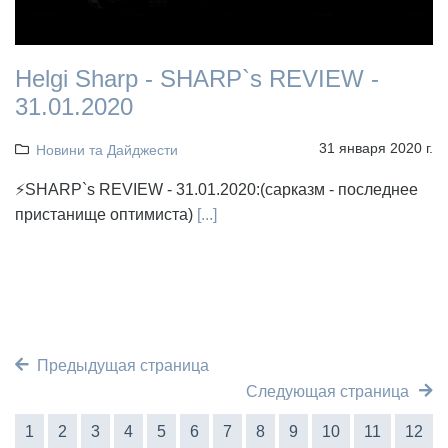
Helgi Sharp - SHARP`s REVIEW -
31.01.2020
31 января 2020 г.
Новини та Дайджести
⚡SHARP`s REVIEW - 31.01.2020:(сарказм - последнее
пристанище оптимиста)
[...]
Предыдущая страница
Следующая страница
1
2
3
4
5
6
7
8
9
10
11
12