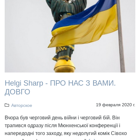
Helgi Sharp - ПРО НАС З ВАМИ.
ДОВГО
19 февраля 2020 г.
Авторское
Вчора був черговий день війни і черговий бій. Він
трапився одразу після Мюнхенської конференції і
напередодні того заходу, яку недолугий комік Сівохо