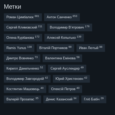
Метки
681
653
Роман Цимбалюк
Антон Санченко
211
176
Сергей Климовский
Володимир В’ятрович
172
139
Олена Курбанова
Алексей Копытько
138
99
98
Ramis Yunus
Віталій Портников
Иван Лютый
73
59
Дмитро Вовнянко
Валентина Емінова
52
49
Кирилл Данильченко
Сергей Ауслендер
42
42
Володимир Завгородній
Юрий Христензен
40
40
Костянтин Машовець
Олексій Петров
35
34
29
Валерій Прозапас
Денис Казанский
Гліб Бабіч