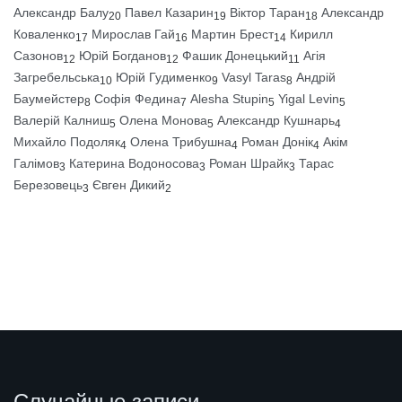
Александр Балу
Павел Казарин
Віктор Таран
Александр
20
19
18
Коваленко
Мирослав Гай
Мартин Брест
Кирилл
17
16
14
Сазонов
Юрій Богданов
Фашик Донецький
Агія
12
12
11
Загребельська
Юрій Гудименко
Vasyl Taras
Андрій
10
9
8
Баумейстер
Софія Федина
Alesha Stupin
Yigal Levin
8
7
5
5
Валерій Калниш
Олена Монова
Александр Кушнарь
5
5
4
Михайло Подоляк
Олена Трибушна
Роман Донік
Акім
4
4
4
Галімов
Катерина Водоносова
Роман Шрайк
Тарас
3
3
3
Березовець
Євген Дикий
3
2
Случайные записи