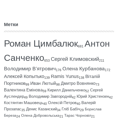
Метки
Роман Цимбалюк
Антон
681
Санченко
Сергей Климовский
653
211
Володимир В’ятрович
Олена Курбанова
176
172
Алексей Копытько
Ramis Yunus
Віталій
139
138
Портников
Иван Лютый
Дмитро Вовнянко
99
98
73
Валентина Емінова
Кирилл Данильченко
Сергей
59
52
Ауслендер
Володимир Завгородній
Юрий Христензен
49
42
42
Костянтин Машовець
Олексій Петров
Валерій
40
40
Прозапас
Денис Казанский
Гліб Бабіч
Борислав
35
34
29
Береза
Олена Добровольська
Тарас Чорновіл
24
21
21