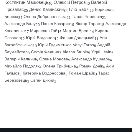
Костянтин Машовець
Олексій Петров
Валерій
40
40
Прозапас
Денис Казанский
Гліб Бабіч
Борислав
35
34
29
Береза
Олена Добровольська
Тарас Чорновіл
24
21
21
Александр Балу
Павел Казарин
Віктор Таран
Александр
20
19
18
Коваленко
Мирослав Гай
Мартин Брест
Кирилл
17
16
14
Сазонов
Юрій Богданов
Фашик Донецький
Агія
12
12
11
Загребельська
Юрій Гудименко
Vasyl Taras
Андрій
10
9
8
Баумейстер
Софія Федина
Alesha Stupin
Yigal Levin
8
7
5
5
Валерій Калниш
Олена Монова
Александр Кушнарь
5
5
4
Михайло Подоляк
Олена Трибушна
Роман Донік
Акім
4
4
4
Галімов
Катерина Водоносова
Роман Шрайк
Тарас
3
3
3
Березовець
Євген Дикий
3
2