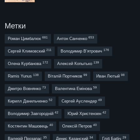
Метки
681
653
Роман Цимбалюк
Антон Санченко
211
176
Сергей Климовский
Володимир В’ятрович
172
139
Олена Курбанова
Алексей Копытько
138
99
98
Ramis Yunus
Віталій Портников
Иван Лютый
73
59
Дмитро Вовнянко
Валентина Емінова
52
49
Кирилл Данильченко
Сергей Ауслендер
42
42
Володимир Завгородній
Юрий Христензен
40
40
Костянтин Машовець
Олексій Петров
35
34
29
Валерій Прозапас
Денис Казанский
Гліб Бабіч