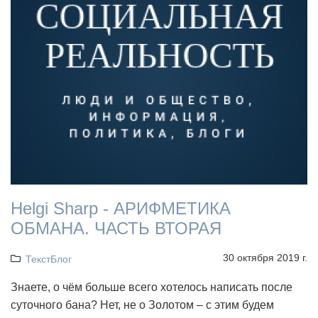
Helgi Sharp - АРИФМЕТИКА
ОБМАНА. ЧАСТЬ ВТОРАЯ
30 октября 2019 г.
ТекстБлог
Знаете, о чём больше всего хотелось написать после
суточного бана? Нет, не о Золотом – с этим будем