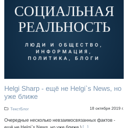
Helgi Sharp - ещё не Helgi`s News, но
уже ближе
18 октября 2019 г.
ТекстБлог
Очередные несколько невзаимосвязанных фактов -
ещё не Helgi`s News, но уже ближе.)
[...]