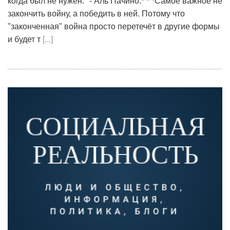
когда был не нужен." - Аль Пачино.* * *Самое важное не
закончить войну, а победить в ней. Потому что
"законченная" война просто перетечёт в другие формы
и будет т
[...]