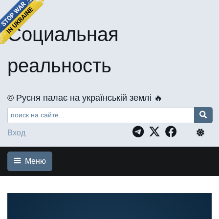
Социальная
реальность
©️ Русня палає на українській землі 🔥
Вход
Меню