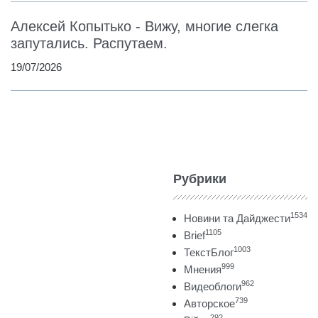
Алексей Копытько - Вижу, многие слегка
запутались. Распутаем.
19/07/2026
Рубрики
1534
Новини та Дайджести
1105
Brief
1003
ТекстБлог
999
Мнения
962
Видеоблоги
739
Авторское
292