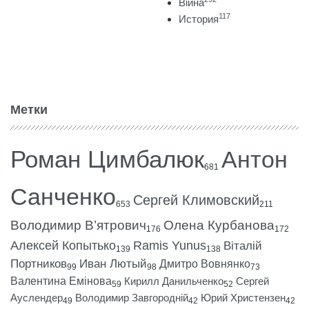
Війна
117
История
Метки
Роман Цимбалюк
Антон
681
Санченко
Сергей Климовский
653
211
Володимир В’ятрович
Олена Курбанова
176
172
Алексей Копытько
Ramis Yunus
Віталій
139
138
Портников
Иван Лютый
Дмитро Вовнянко
99
98
73
Валентина Емінова
Кирилл Данильченко
Сергей
59
52
Ауслендер
Володимир Завгородній
Юрий Христензен
49
42
42