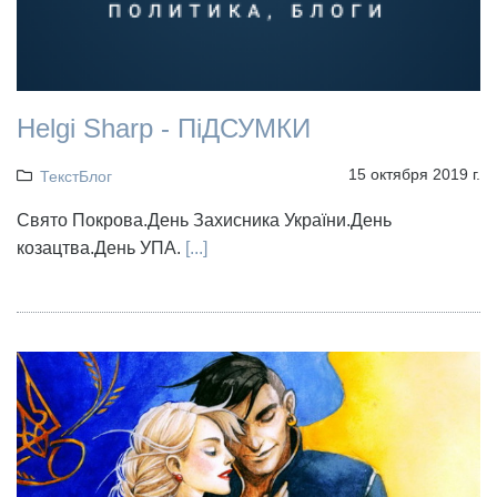
Helgi Sharp - ПіДСУМКИ
15 октября 2019 г.
ТекстБлог
Свято Покрова.День Захисника України.День
козацтва.День УПА.
[...]