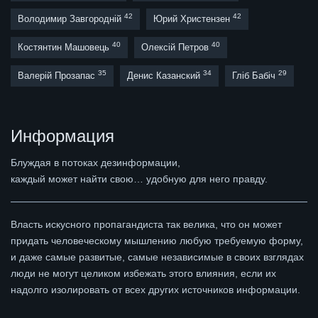
42
42
Володимир Завгородній
Юрий Христензен
40
40
Костянтин Машовець
Олексій Петров
35
34
29
Валерій Прозапас
Денис Казанский
Гліб Бабіч
Информация
Блуждая в потоках дезинформации,
каждый может найти свою… удобную для него правду.
Власть искусного пропагандиста так велика, что он может
придать человеческому мышлению любую требуемую форму,
и даже самые развитые, самые независимые в своих взглядах
люди не могут целиком избежать этого влияния, если их
надолго изолировать от всех других источников информации.