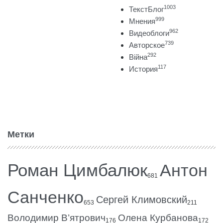
1003
ТекстБлог
999
Мнения
962
Видеоблоги
739
Авторское
292
Війна
117
История
Метки
Роман Цимбалюк
Антон
681
Санченко
Сергей Климовский
653
211
Володимир В’ятрович
Олена Курбанова
176
172