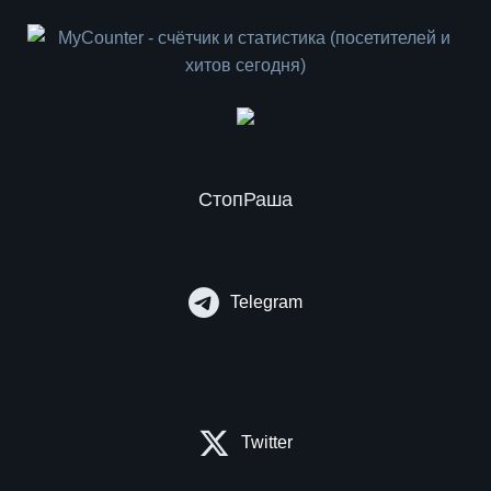
СтопРаша
Telegram
Twitter