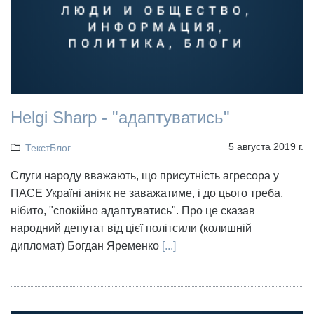
Helgi Sharp - "адаптуватись"
5 августа 2019 г.
ТекстБлог
Слуги народу вважають, що присутність агресора у
ПАСЕ Україні аніяк не заважатиме, і до цього треба,
нібито, "спокійно адаптуватись". Про це сказав
народний депутат від цієї політсили (колишній
дипломат) Богдан Яременко
[...]