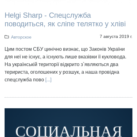
Helgi Sharp - Cпецслужба
поводиться, як сліпе телятко у хліві
7 августа 2019 г.
Авторское
Цим постом СБУ цинічно визнає, що Законів України
для неї не існує, а існують лише вказівки її кукловода.
На українській території відкрито з`являються два
теририста, оголошених у розшук, а наша провідна
спецслужба пово
[...]