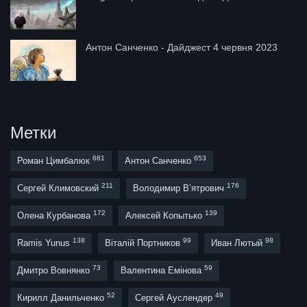
Антон Санченко - Дайджест 4 червня 2023
Метки
681
653
Роман Цимбалюк
Антон Санченко
211
176
Сергей Климовский
Володимир В’ятрович
172
139
Олена Курбанова
Алексей Копытько
138
99
98
Ramis Yunus
Віталій Портников
Иван Лютый
73
59
Дмитро Вовнянко
Валентина Емінова
52
49
Кирилл Данильченко
Сергей Ауслендер