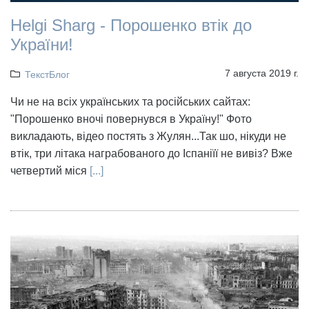
Helgi Sharg - Порошенко втік до
України!
7 августа 2019 г.
ТекстБлог
Чи не на всіх українських та російських сайтах:
"Порошенко вночі повернувся в Україну!" Фото
викладають, відео постять з Жулян...Так шо, нікуди не
втік, три літака награбованого до Іспаніїї не вивіз? Вже
четвертий міся
[...]