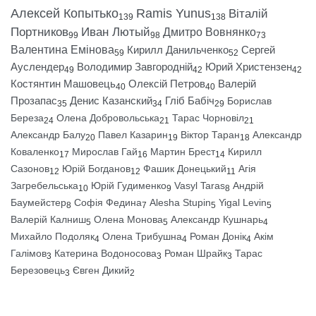
Алексей Копытько
Ramis Yunus
Віталій
139
138
Портников
Иван Лютый
Дмитро Вовнянко
99
98
73
Валентина Емінова
Кирилл Данильченко
Сергей
59
52
Ауслендер
Володимир Завгородній
Юрий Христензен
49
42
42
Костянтин Машовець
Олексій Петров
Валерій
40
40
Прозапас
Денис Казанский
Гліб Бабіч
Борислав
35
34
29
Береза
Олена Добровольська
Тарас Чорновіл
24
21
21
Александр Балу
Павел Казарин
Віктор Таран
Александр
20
19
18
Коваленко
Мирослав Гай
Мартин Брест
Кирилл
17
16
14
Сазонов
Юрій Богданов
Фашик Донецький
Агія
12
12
11
Загребельська
Юрій Гудименко
Vasyl Taras
Андрій
10
9
8
Баумейстер
Софія Федина
Alesha Stupin
Yigal Levin
8
7
5
5
Валерій Калниш
Олена Монова
Александр Кушнарь
5
5
4
Михайло Подоляк
Олена Трибушна
Роман Донік
Акім
4
4
4
Галімов
Катерина Водоносова
Роман Шрайк
Тарас
3
3
3
Березовець
Євген Дикий
3
2