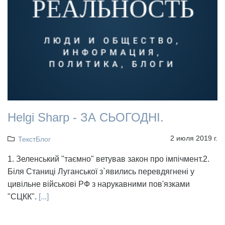
Helgi Sharp - ЗА СЬОГОДНІ.
2 июля 2019 г.
ТекстБлог
1. Зеленський "таємно" ветував закон про імпічмент.2.
Біля Станиці Луганської з`явились перевдягнені у
цивільне військові РФ з нарукавними пов'язками
"СЦКК".
[...]