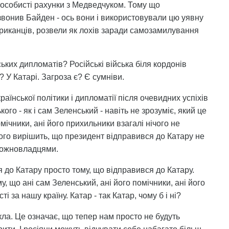
ї особисті рахунки з Медведчуком. Тому що
вонив Байден - ось вони і використовували цю уявну
ериканців, розвели як лохів заради самозамилування
ських дипломатів? Російські війська біля кордонів
? У Катарі. Загроза є? Є сумніви.
їнської політики і дипломатії після очевидних успіхів
го - як і сам Зеленський - навіть не зрозуміє, який це
мічники, ані його прихильники взагалі нічого не
ого вирішить, що президент відправився до Катару не
 можновладцями.
 до Катару просто тому, що відправився до Катару.
у, що ані сам Зеленський, ані його помічники, ані його
і за нашу країну. Катар - так Катар, чому б і ні?
икла. Це означає, що тепер нам просто не будуть