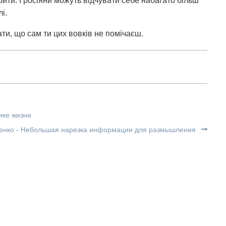
рити. І росіяни можуть відчувати себе набагато більш
і.
ти, що сам ти цих вовків не помічаєш.
ике жизни
енко - Небольшая нарезка информации для размышления