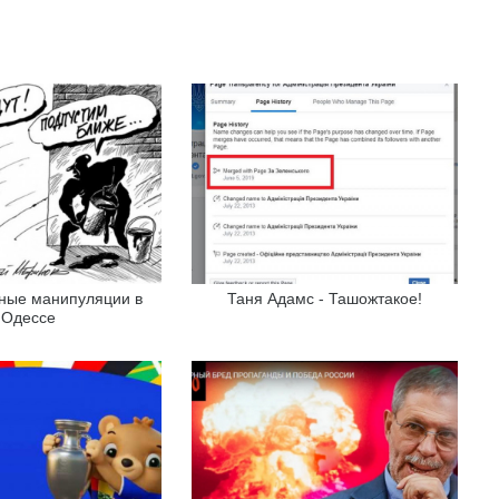
ные манипуляции в
Таня Адамс - Ташожтакое!
Одессе