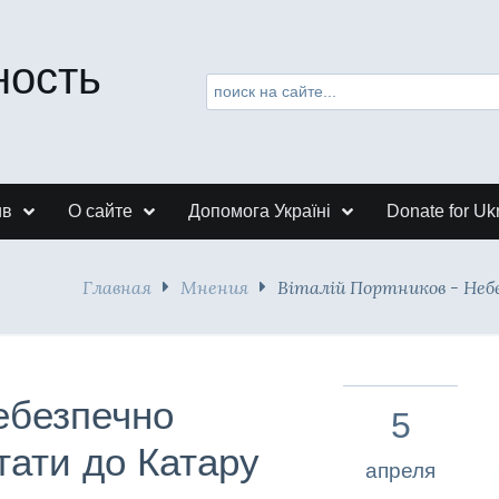
ность
ив
О сайте
Допомога Україні
Donate for Uk
Главная
Мнения
Віталій Портников - Небе
Небезпечно
5
ітати до Катару
апреля