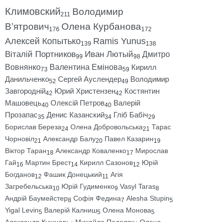
Климовский
Володимир
211
В’ятрович
Олена Курбанова
176
172
Алексей Копытько
Ramis Yunus
139
138
Віталій Портников
Иван Лютый
Дмитро
99
98
Вовнянко
Валентина Емінова
Кирилл
73
59
Данильченко
Сергей Ауслендер
Володимир
52
49
Завгородній
Юрий Христензен
Костянтин
42
42
Машовець
Олексій Петров
Валерій
40
40
Прозапас
Денис Казанский
Гліб Бабіч
35
34
29
Борислав Береза
Олена Добровольська
Тарас
24
21
Чорновіл
Александр Балу
Павел Казарин
21
20
19
Віктор Таран
Александр Коваленко
Мирослав
18
17
Гай
Мартин Брест
Кирилл Сазонов
Юрій
16
14
12
Богданов
Фашик Донецький
Агія
12
11
Загребельська
Юрій Гудименко
Vasyl Taras
10
9
8
Андрій Баумейстер
Софія Федина
Alesha Stupin
8
7
5
Yigal Levin
Валерій Калниш
Олена Монова
5
5
5
Александр Кушнарь
Михайло Подоляк
Олена