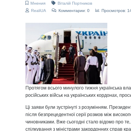
Мнения
Віталій Портников
RealiUA
Комментарии: 0
Просмотров: 1
Протягом всього минулого тижня українська вла
російських військ на українських кордонах, прос
Ці заяви були зустрінуті з розумінням. Презид
після безпрецедентної серії розмов між висок
чиновниками. Вже сьогодні стало відомо про те
спілкування з міністрами закордонних справ кр