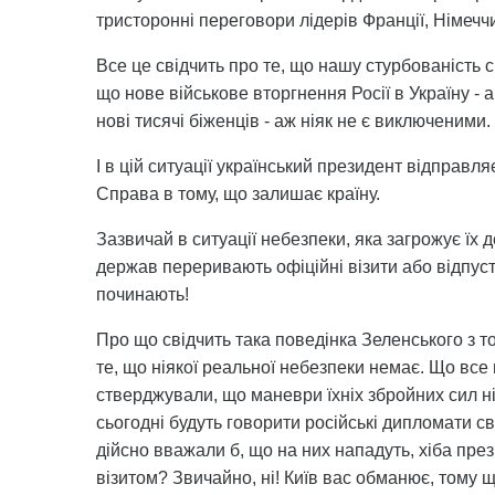
тристоронні переговори лідерів Франції, Німеччи
Все це свідчить про те, що нашу стурбованість 
що нове військове вторгнення Росії в Україну - а
нові тисячі біженців - аж ніяк не є виключеними.
І в цій ситуації український президент відправля
Справа в тому, що залишає країну.
Зазвичай в ситуації небезпеки, яка загрожує їх 
держав переривають офіційні візити або відпус
починають!
Про що свідчить така поведінка Зеленського з то
те, що ніякої реальної небезпеки немає. Що все ц
стверджували, що маневри їхніх збройних сил ні
сьогодні будуть говорити російські дипломати св
дійсно вважали б, що на них нападуть, хіба през
візитом? Звичайно, ні! Київ вас обманює, тому щ