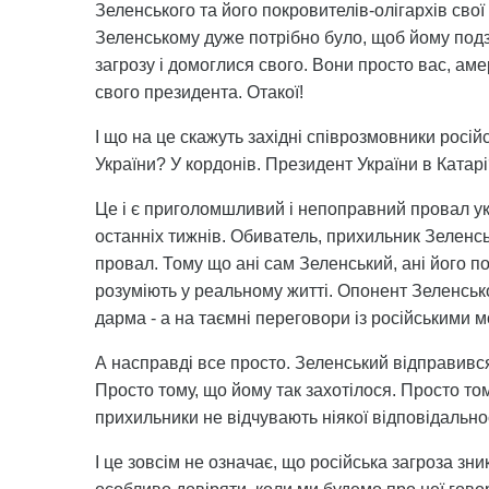
Зеленського та його покровителів-олігархів сво
Зеленському дуже потрібно було, щоб йому подз
загрозу і домоглися свого. Вони просто вас, ам
свого президента. Отакої!
І що на це скажуть західні співрозмовники росій
України? У кордонів. Президент України в Катарі
Це і є приголомшливий і непоправний провал укра
останніх тижнів. Обиватель, прихильник Зеленсько
провал. Тому що ані сам Зеленський, ані його по
розуміють у реальному житті. Опонент Зеленськ
дарма - а на таємні переговори із російськими
А насправді все просто. Зеленський відправився
Просто тому, що йому так захотілося. Просто том
прихильники не відчувають ніякої відповідальност
І це зовсім не означає, що російська загроза зн