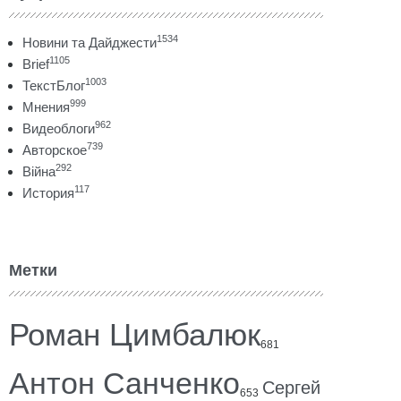
1534
Новини та Дайджести
1105
Brief
1003
ТекстБлог
999
Мнения
962
Видеоблоги
739
Авторское
292
Війна
117
История
Метки
Роман Цимбалюк
681
Антон Санченко
Сергей
653