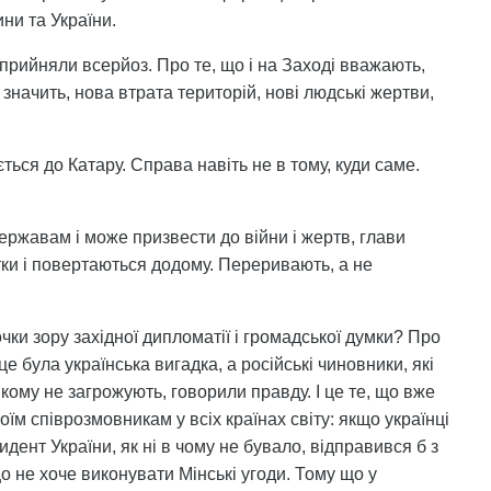
ни та України.
сприйняли всерйоз. Про те, що і на Заході вважають,
 значить, нова втрата територій, нові людські жертви,
ється до Катару. Справа навіть не в тому, куди саме.
державам і може призвести до війни і жертв, глави
тки і повертаються додому. Переривають, а не
чки зору західної дипломатії і громадської думки? Про
е була українська вигадка, а російські чиновники, які
кому не загрожують, говорили правду. І це те, що вже
оїм співрозмовникам у всіх країнах світу: якщо українці
идент України, як ні в чому не бувало, відправився б з
о не хоче виконувати Мінські угоди. Тому що у