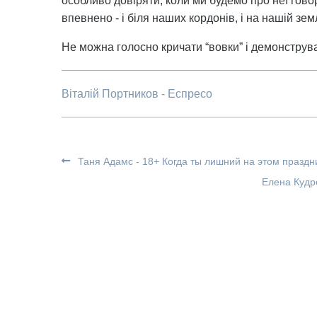
особливо довіряти, коли ми будемо про неї гово
впевнено - і біля наших кордонів, і на нашій земл
Не можна голосно кричати “вовки” і демонструва
Віталій Портников - Еспресо
Таня Адамс - 18+ Когда ты лишний на этом праздн
Елена Кудр