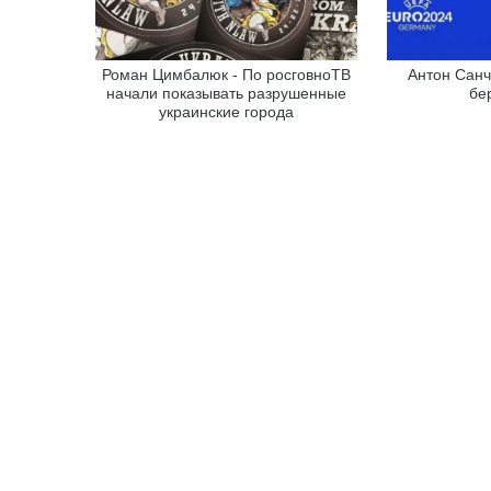
Роман Цимбалюк - По росговноТВ
Антон Санч
начали показывать разрушенные
бе
украинские города