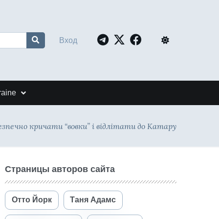
Вход
raine
зпечно кричати “вовки” і відлітати до Катару
Страницы авторов сайта
Отто Йорк
Таня Адамс