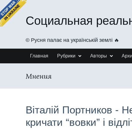
Социальная реаль
©️ Русня палає на українській землі 🔥
Главная
Рубрики
Авторы
Арх
Мнения
Віталій Портников - 
кричати “вовки” і відл