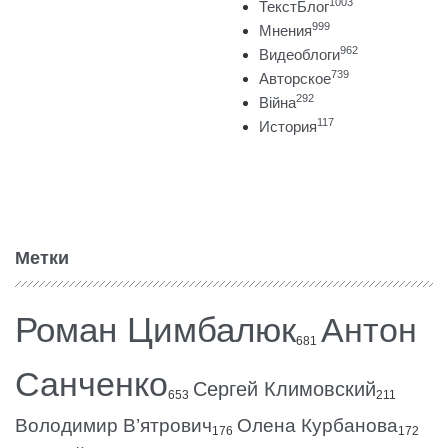
1003
ТекстБлог
999
Мнения
962
Видеоблоги
739
Авторское
292
Війна
117
История
Метки
Роман Цимбалюк
Антон
681
Санченко
Сергей Климовский
653
211
Володимир В’ятрович
Олена Курбанова
176
172