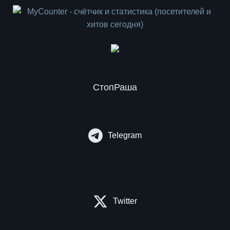
СтопРаша
Telegram
Twitter