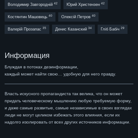
42
42
Володимир Завгородній
Юрий Христензен
40
40
Костянтин Машовець
Олексій Петров
35
34
29
Валерій Прозапас
Денис Казанский
Гліб Бабіч
Информация
Блуждая в потоках дезинформации,
каждый может найти свою… удобную для него правду.
Власть искусного пропагандиста так велика, что он может
придать человеческому мышлению любую требуемую форму,
и даже самые развитые, самые независимые в своих взглядах
люди не могут целиком избежать этого влияния, если их
надолго изолировать от всех других источников информации.