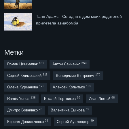
Таня Адамс - Сегодня в дом моих родителей
прилетела авиабомба
Метки
681
653
Роман Цимбалюк
Антон Санченко
211
176
Сергей Климовский
Володимир В’ятрович
172
139
Олена Курбанова
Алексей Копытько
138
99
98
Ramis Yunus
Віталій Портников
Иван Лютый
73
59
Дмитро Вовнянко
Валентина Емінова
52
49
Кирилл Данильченко
Сергей Ауслендер