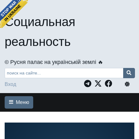
Социальная
реальность
©️ Русня палає на українській землі 🔥
Вход
Меню