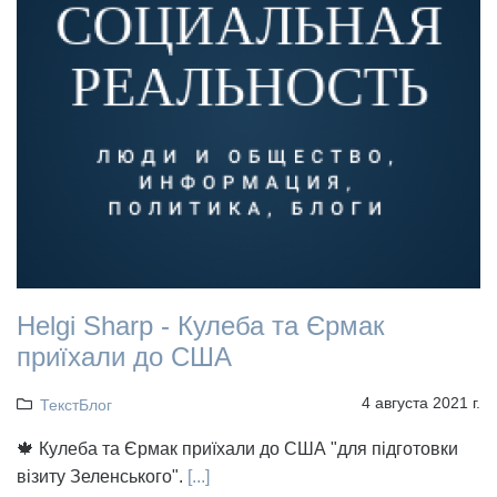
Helgi Sharp - Кулеба та Єрмак
приїхали до США
4 августа 2021 г.
ТекстБлог
🍁 Кулеба та Єрмак приїхали до США "для підготовки
візиту Зеленського".
[...]