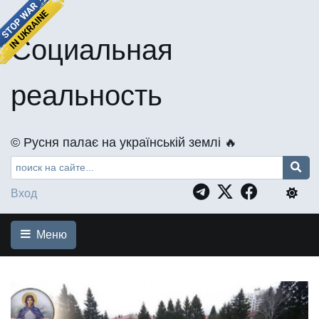
Социальная
реальность
©️ Русня палає на українській землі 🔥
Вход
Меню