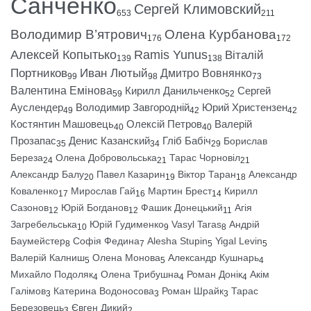
Санченко
Сергей Климовский
653
211
Володимир В’ятрович
Олена Курбанова
176
172
Алексей Копытько
Ramis Yunus
Віталій
139
138
Портников
Иван Лютый
Дмитро Вовнянко
99
98
73
Валентина Емінова
Кирилл Данильченко
Сергей
59
52
Ауслендер
Володимир Завгородній
Юрий Христензен
49
42
42
Костянтин Машовець
Олексій Петров
Валерій
40
40
Прозапас
Денис Казанский
Гліб Бабіч
Борислав
35
34
29
Береза
Олена Добровольська
Тарас Чорновіл
24
21
21
Александр Балу
Павел Казарин
Віктор Таран
Александр
20
19
18
Коваленко
Мирослав Гай
Мартин Брест
Кирилл
17
16
14
Сазонов
Юрій Богданов
Фашик Донецький
Агія
12
12
11
Загребельська
Юрій Гудименко
Vasyl Taras
Андрій
10
9
8
Баумейстер
Софія Федина
Alesha Stupin
Yigal Levin
8
7
5
5
Валерій Калниш
Олена Монова
Александр Кушнарь
5
5
4
Михайло Подоляк
Олена Трибушна
Роман Донік
Акім
4
4
4
Галімов
Катерина Водоносова
Роман Шрайк
Тарас
3
3
3
Березовець
Євген Дикий
3
2