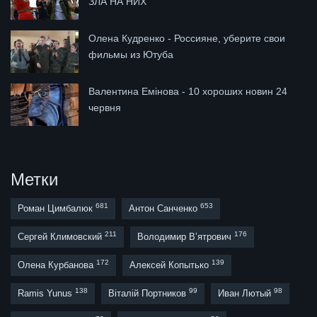
ЗЛА НА НИХ
Олена Кудренко - Россияне, уберите свои
фильмы из Ютуба
Валентина Емінова - 10 хороших новин 24
червня
Метки
681
653
Роман Цимбалюк
Антон Санченко
211
176
Сергей Климовский
Володимир В’ятрович
172
139
Олена Курбанова
Алексей Копытько
138
99
98
Ramis Yunus
Віталій Портников
Иван Лютый