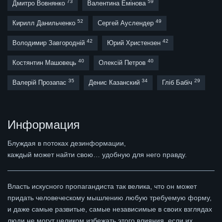
73
59
Дмитро Вовнянко
Валентина Емінова
52
49
Кирилл Данильченко
Сергей Ауслендер
42
42
Володимир Завгородній
Юрий Христензен
40
40
Костянтин Машовець
Олексій Петров
35
34
29
Валерій Прозапас
Денис Казанский
Гліб Бабіч
Информация
Блуждая в потоках дезинформации,
каждый может найти свою… удобную для него правду.
Власть искусного пропагандиста так велика, что он может
придать человеческому мышлению любую требуемую форму,
и даже самые развитые, самые независимые в своих взглядах
люди не могут целиком избежать этого влияния, если их