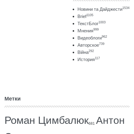
1534
Новини та Дайджести
1105
Brief
1003
ТекстБлог
999
Мнения
962
Видеоблоги
739
Авторское
292
Війна
117
История
Метки
Роман Цимбалюк
Антон
681