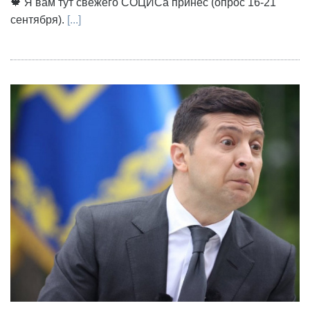
🍁 Я вам тут свежего СОЦИСа принёс (опрос 16-21
сентября).
[...]