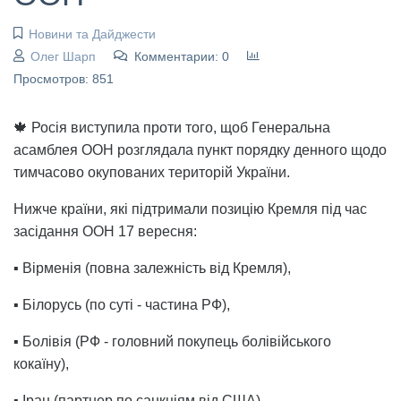
Новини та Дайджести
Олег Шарп
Комментарии: 0
Просмотров: 851
🍁 Росія виступила проти того, щоб Генеральна
асамблея ООН розглядала пункт порядку денного щодо
тимчасово окупованих територій України.
Нижче країни, які підтримали позицію Кремля під час
засідання ООН 17 вересня:
▪️ Вірменія (повна залежність від Кремля),
▪️ Білорусь (по суті - частина РФ),
▪️ Болівія (РФ - головний покупець болівійського
кокаїну),
▪️ Іран (партнер по санкціям від США),