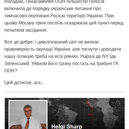
Нагадаю, Генасамблея ООН більшістю голосів
включила до порядку українське питання про
тимчасово окуповані Росією території України. При
цьому Москва тричі поспіль оскаржила цей пункт перед
початком засідання.
Все це добре, і цивілізований світ не визнає
правомірність окупації України, але тиснути і доводити
нашу позицію треба на всіх рівнях. Наразі до NY їде
Зеленський. Уявили його грізну постать на трибуні ГА
ООН?
Цей дотисне, ага...