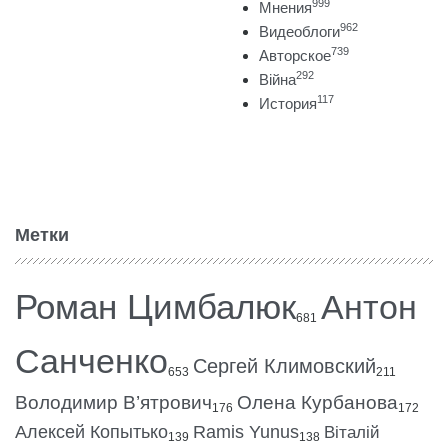
999
Мнения
962
Видеоблоги
739
Авторское
292
Війна
117
История
Метки
Роман Цимбалюк
Антон
681
Санченко
Сергей Климовский
653
211
Володимир В’ятрович
Олена Курбанова
176
172
Алексей Копытько
Ramis Yunus
Віталій
139
138