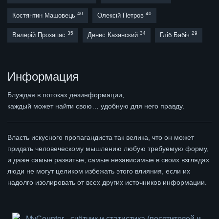
40
40
Костянтин Машовець
Олексій Петров
35
34
29
Валерій Прозапас
Денис Казанский
Гліб Бабіч
Информация
Блуждая в потоках дезинформации,
каждый может найти свою… удобную для него правду.
Власть искусного пропагандиста так велика, что он может
придать человеческому мышлению любую требуемую форму,
и даже самые развитые, самые независимые в своих взглядах
люди не могут целиком избежать этого влияния, если их
надолго изолировать от всех других источников информации.