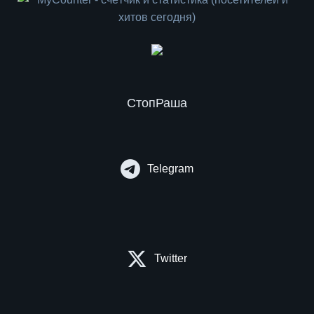
СтопРаша
Telegram
Twitter