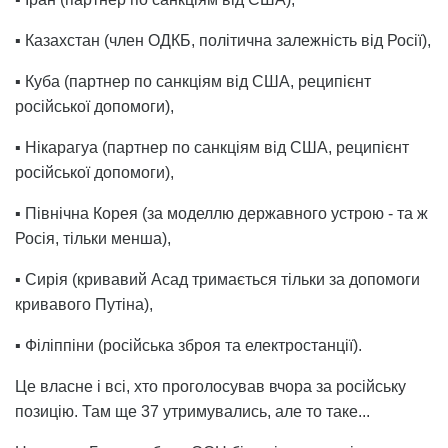
▪️ Казахстан (член ОДКБ, політична залежність від Росії),
▪️ Куба (партнер по санкціям від США, реципієнт
російської допомоги),
▪️ Нікарагуа (партнер по санкціям від США, реципієнт
російської допомоги),
▪️ Північна Корея (за моделлю державного устрою - та ж
Росія, тільки менша),
▪️ Сирія (кривавий Асад тримається тільки за допомоги
кривавого Путіна),
▪️ Філіппіни (російська зброя та електростанції).
Це власне і всі, хто проголосував вчора за російську
позицію. Там ще 37 утримувались, але то таке...