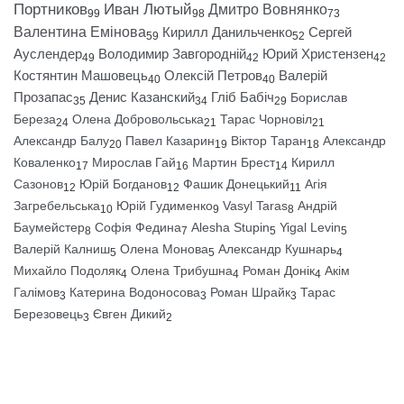
Портников
Иван Лютый
Дмитро Вовнянко
99
98
73
Валентина Емінова
Кирилл Данильченко
Сергей
59
52
Ауслендер
Володимир Завгородній
Юрий Христензен
49
42
42
Костянтин Машовець
Олексій Петров
Валерій
40
40
Прозапас
Денис Казанский
Гліб Бабіч
Борислав
35
34
29
Береза
Олена Добровольська
Тарас Чорновіл
24
21
21
Александр Балу
Павел Казарин
Віктор Таран
Александр
20
19
18
Коваленко
Мирослав Гай
Мартин Брест
Кирилл
17
16
14
Сазонов
Юрій Богданов
Фашик Донецький
Агія
12
12
11
Загребельська
Юрій Гудименко
Vasyl Taras
Андрій
10
9
8
Баумейстер
Софія Федина
Alesha Stupin
Yigal Levin
8
7
5
5
Валерій Калниш
Олена Монова
Александр Кушнарь
5
5
4
Михайло Подоляк
Олена Трибушна
Роман Донік
Акім
4
4
4
Галімов
Катерина Водоносова
Роман Шрайк
Тарас
3
3
3
Березовець
Євген Дикий
3
2