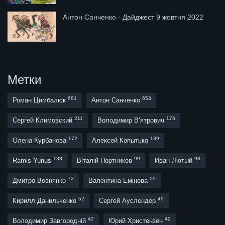
Антон Санченко - Дайджест 9 жовтня 2022
Метки
681
653
Роман Цимбалюк
Антон Санченко
211
176
Сергей Климовский
Володимир В’ятрович
172
139
Олена Курбанова
Алексей Копытько
138
99
98
Ramis Yunus
Віталій Портников
Иван Лютый
73
59
Дмитро Вовнянко
Валентина Емінова
52
49
Кирилл Данильченко
Сергей Ауслендер
42
42
Володимир Завгородній
Юрий Христензен