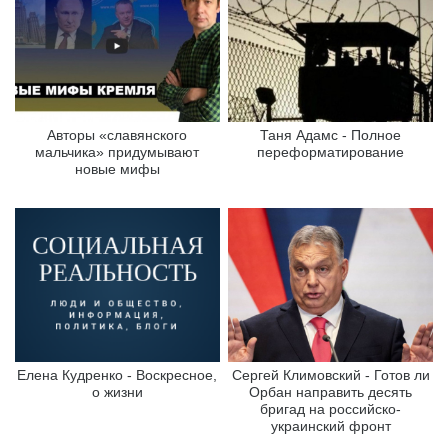
Авторы «славянского
Таня Адамс - Полное
мальчика» придумывают
переформатирование
новые мифы
Елена Кудренко - Воскресное,
Сергей Климовский - Готов ли
о жизни
Орбан направить десять
бригад на российско-
украинский фронт