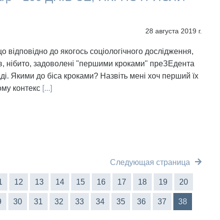
28 августа 2019 г.
що відповідно до якогось соціологічного дослідження,
в, нібито, задоволені "першими кроками" преЗЕдента
ді. Якими до біса кроками? Назвіть мені хоч перший їх
ому контекс
[...]
Следующая страница
1
12
13
14
15
16
17
18
19
20
9
30
31
32
33
34
35
36
37
38