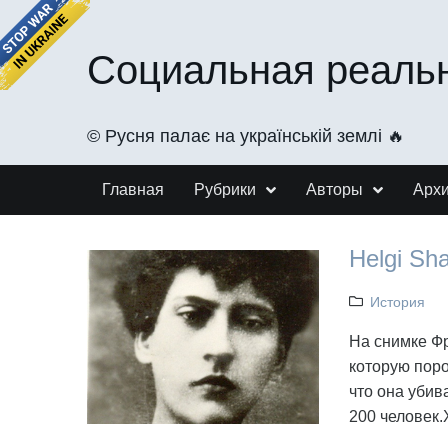
Социальная реаль
©️ Русня палає на українській землі 🔥
Главная
Рубрики
Авторы
Арх
Helgi Sh
История
На снимке Фр
которую поро
что она убив
200 человек.