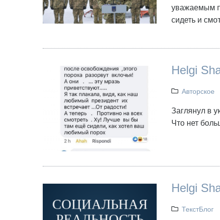
уважаемым па
сидеть и смо
Helgi Sh
Авторское
Заглянул в у
Что нет боль
Helgi Sha
ТекстБлог