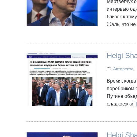
Мертветчук с
интервью одн
близок к том
Жаль, что не
Helgi Sh
Авторское
Время, когда
поребриком с
Путине объе
сладкоежки!
[
Helgi Sh