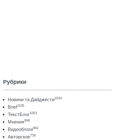
Рубрики
1534
Новини та Дайджести
1105
Brief
1003
ТекстБлог
999
Мнения
962
Видеоблоги
739
Авторское