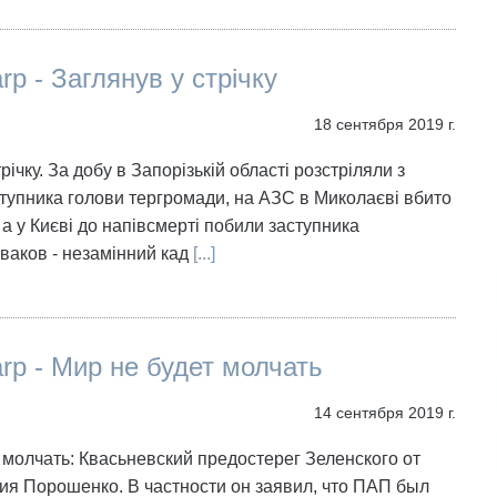
rp - Заглянув у стрічку
18 сентября 2019 г.
річку. За добу в Запорізькій області розстріляли з
тупника голови тергромади, на АЗС в Миколаєві вбито
 а у Києві до напівсмерті побили заступника
ваков - незамінний кад
[...]
arp - Мир не будет молчать
14 сентября 2019 г.
 молчать: Квасьневский предостерег Зеленского от
я Порошенко. В частности он заявил, что ПАП был