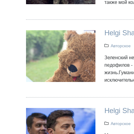
также мой ко
Helgi S
Авторское
Зеленский не
педофилов - 
жизнь.Гумани
исключитель
Helgi Sh
Авторское