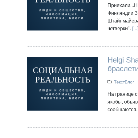
Приехали...
Финляндии З
Штайнмайера"
четверки".
[...
Helgi Sh
браслети
ТекстБлог
На границе 
якобы, объя
сообщаются.