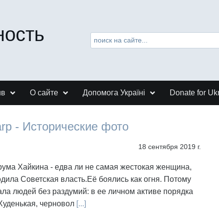
ность
ив
О сайте
Допомога Україні
Donate for Uk
arp - Исторические фото
18 сентября 2019 г.
ума Хайкина - едва ли не самая жестокая женщина,
дила Советская власть.Её боялись как огня. Потому
ала людей без раздумий: в ее личном активе порядка
Худенькая, черновол
[...]