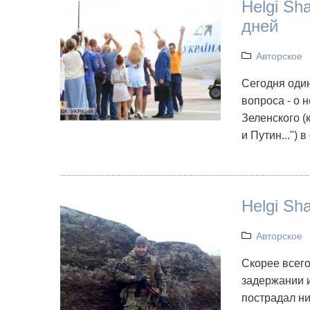
Helgi Sh
дней
Авторское
Сегодня один
вопроса - о 
Зеленского (
и Путин...")
Helgi S
Авторское
Скорее всего,
задержании и
пострадал ни