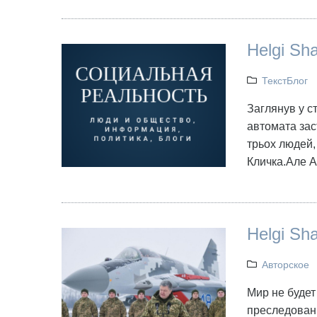
Helgi Sha
ТекстБлог
Заглянув у ст
автомата зас
трьох людей,
Кличка.Але А
Helgi Sh
Авторское
Мир не будет
преследовани