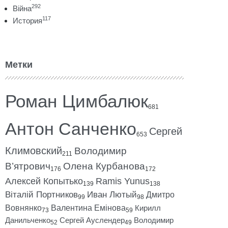
292
Війна
117
История
Метки
Роман Цимбалюк
681
Антон Санченко
Сергей
653
Климовский
Володимир
211
В’ятрович
Олена Курбанова
176
172
Алексей Копытько
Ramis Yunus
139
138
Віталій Портников
Иван Лютый
Дмитро
99
98
Вовнянко
Валентина Емінова
Кирилл
73
59
Данильченко
Сергей Ауслендер
Володимир
52
49