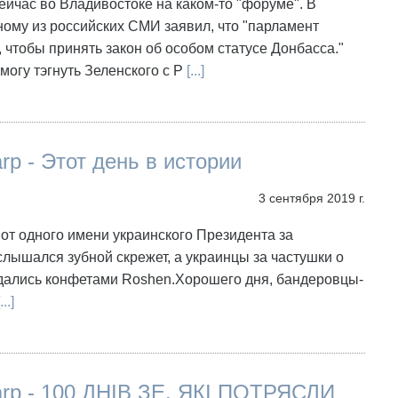
ейчас во Владивостоке на каком-то "форуме". В
ому из российских СМИ заявил, что "парламент
у, чтобы принять закон об особом статусе Донбасса."
 могу тэгнуть Зеленского с Р
[...]
arp - Этот день в истории
3 сентября 2019 г.
 от одного имени украинского Президента за
лышался зубной скрежет, а украинцы за частушки о
дались конфетами Roshen.Хорошего дня, бандеровцы-
...]
arp - 100 ДНІВ ЗЕ, ЯКІ ПОТРЯСЛИ