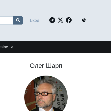
Вход
raine
Олег Шарп