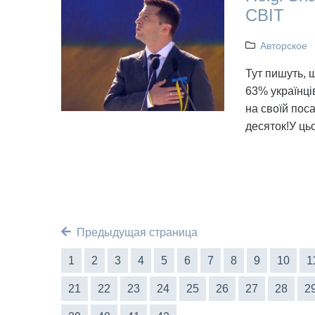
СВІТ
Авторское
Тут пишуть, 
63% українці
на своїй поса
десяток!У ць
Предыдущая страница
1
2
3
4
5
6
7
8
9
10
1
21
22
23
24
25
26
27
28
2