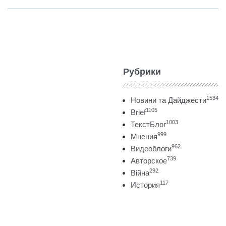
Рубрики
1534
Новини та Дайджести
1105
Brief
1003
ТекстБлог
999
Мнения
962
Видеоблоги
739
Авторское
292
Війна
117
История