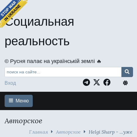
Социальная
реальность
©️ Русня палає на українській землі 🔥
Вход
Меню
Авторское
Главная
Авторское
Helgi Sharp - ...уже