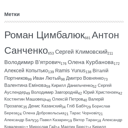
Метки
Роман Цимбалюк
Антон
681
Санченко
Сергей Климовский
653
211
Володимир В’ятрович
Олена Курбанова
176
172
Алексей Копытько
Ramis Yunus
Віталій
139
138
Портников
Иван Лютый
Дмитро Вовнянко
99
98
73
Валентина Емінова
Кирилл Данильченко
Сергей
59
52
Ауслендер
Володимир Завгородній
Юрий Христензен
49
42
42
Костянтин Машовець
Олексій Петров
Валерій
40
40
Прозапас
Денис Казанский
Гліб Бабіч
Борислав
35
34
29
Береза
Олена Добровольська
Тарас Чорновіл
24
21
21
Александр Балу
Павел Казарин
Віктор Таран
Александр
20
19
18
Коваленко
Мирослав Гай
Мартин Брест
Кирилл
17
16
14