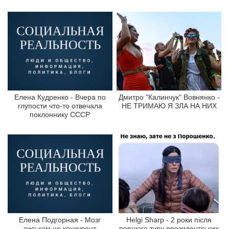
Елена Кудренко - Вчера по
Дмитро "Калинчук" Вовнянко -
глупости что-то отвечала
НЕ ТРИМАЮ Я ЗЛА НА НИХ
поклоннику СССР
Елена Подгорная - Мозг
Helgi Sharp - 2 роки після
сиськам не конкурент
першого туру президентських