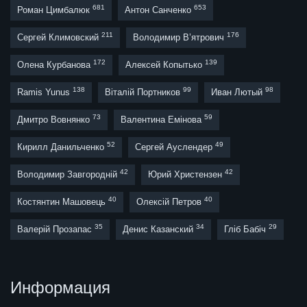
681
653
Роман Цимбалюк
Антон Санченко
211
176
Сергей Климовский
Володимир В’ятрович
172
139
Олена Курбанова
Алексей Копытько
138
99
98
Ramis Yunus
Віталій Портников
Иван Лютый
73
59
Дмитро Вовнянко
Валентина Емінова
52
49
Кирилл Данильченко
Сергей Ауслендер
42
42
Володимир Завгородній
Юрий Христензен
40
40
Костянтин Машовець
Олексій Петров
35
34
29
Валерій Прозапас
Денис Казанский
Гліб Бабіч
Информация