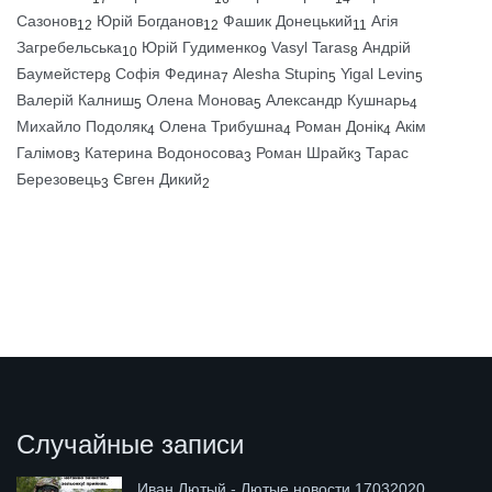
Сазонов
Юрій Богданов
Фашик Донецький
Агія
12
12
11
Загребельська
Юрій Гудименко
Vasyl Taras
Андрій
10
9
8
Баумейстер
Софія Федина
Alesha Stupin
Yigal Levin
8
7
5
5
Валерій Калниш
Олена Монова
Александр Кушнарь
5
5
4
Михайло Подоляк
Олена Трибушна
Роман Донік
Акім
4
4
4
Галімов
Катерина Водоносова
Роман Шрайк
Тарас
3
3
3
Березовець
Євген Дикий
3
2
Случайные записи
Иван Лютый - Лютые новости 17032020