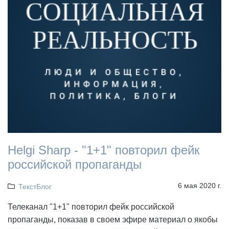
Helgi Sharp - "1+1" повторил фейк
российской пропаганды
6 мая 2020 г.
ТекстБлог
Телеканал "1+1" повторил фейк российской
пропаганды, показав в своем эфире материал о якобы