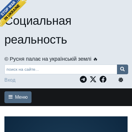
Социальная
реальность
©️ Русня палає на українській землі 🔥
Вход
Меню