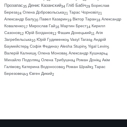
Прозапас
Денис Казанский
Гліб Бабіч
Борислав
35
34
29
Береза
Олена Добровольська
Тарас Чорновіл
24
21
21
Александр Балу
Павел Казарин
Віктор Таран
Александр
20
19
18
Коваленко
Мирослав Гай
Мартин Брест
Кирилл
17
16
14
Сазонов
Юрій Богданов
Фашик Донецький
Агія
12
12
11
Загребельська
Юрій Гудименко
Vasyl Taras
Андрій
10
9
8
Баумейстер
Софія Федина
Alesha Stupin
Yigal Levin
8
7
5
5
Валерій Калниш
Олена Монова
Александр Кушнарь
5
5
4
Михайло Подоляк
Олена Трибушна
Роман Донік
Акім
4
4
4
Галімов
Катерина Водоносова
Роман Шрайк
Тарас
3
3
3
Березовець
Євген Дикий
3
2