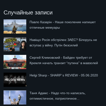
Случайные записи
Павло Казарін - Наше поколение напишет
отличные мемуары
Навіщо Росія обстрілює ЗАЕС? Білорусь не
вступає у війну. Путін безсилий
Сергей Климовский - Байден требует от
Кремля начать транзит “путина” в мавзолей
Helgi Sharp - SHARP`s REVIEW - 05.06.2020
Таня Адамс - Надо что-то написать,
оптимистичное, патриотичное...