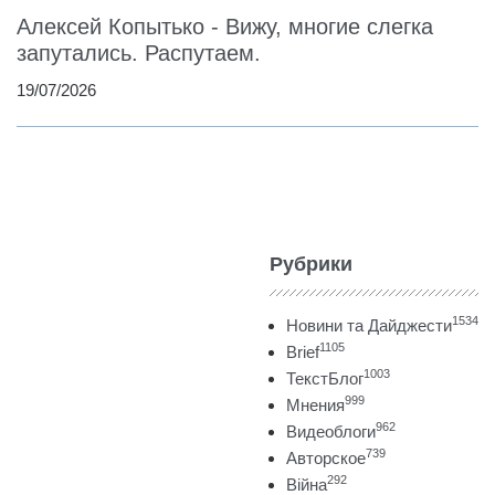
Алексей Копытько - Вижу, многие слегка
запутались. Распутаем.
19/07/2026
Рубрики
1534
Новини та Дайджести
1105
Brief
1003
ТекстБлог
999
Мнения
962
Видеоблоги
739
Авторское
292
Війна