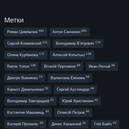
Метки
681
653
Роман Цимбалюк
Антон Санченко
211
176
Сергей Климовский
Володимир В’ятрович
172
139
Олена Курбанова
Алексей Копытько
138
99
98
Ramis Yunus
Віталій Портников
Иван Лютый
73
59
Дмитро Вовнянко
Валентина Емінова
52
49
Кирилл Данильченко
Сергей Ауслендер
42
42
Володимир Завгородній
Юрий Христензен
40
40
Костянтин Машовець
Олексій Петров
35
34
29
Валерій Прозапас
Денис Казанский
Гліб Бабіч