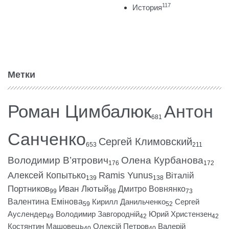
117
История
Метки
Роман Цимбалюк
Антон
681
Санченко
Сергей Климовский
653
211
Володимир В’ятрович
Олена Курбанова
176
172
Алексей Копытько
Ramis Yunus
Віталій
139
138
Портников
Иван Лютый
Дмитро Вовнянко
99
98
73
Валентина Емінова
Кирилл Данильченко
Сергей
59
52
Ауслендер
Володимир Завгородній
Юрий Христензен
49
42
42
Костянтин Машовець
Олексій Петров
Валерій
40
40