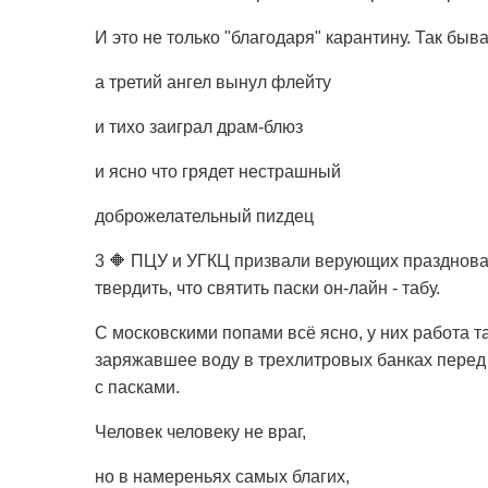
И это не только "благодаря" карантину. Так быва
а третий ангел вынул флейту
и тихо заиграл драм-блюз
и ясно что грядет нестрашный
доброжелательный пиzдец
3 🔶 ПЦУ и УГКЦ призвали верующих праздноват
твердить, что святить паски он-лайн - табу.
С московскими попами всё ясно, у них работа та
заряжавшее воду в трехлитровых банках перед 
с пасками.
Человек человеку не враг,
но в намереньях самых благих,