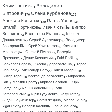
Климовский
Володимир
211
В’ятрович
Олена Курбанова
176
172
Алексей Копытько
Ramis Yunus
139
138
Віталій Портников
Иван Лютый
Дмитро
99
98
Вовнянко
Валентина Емінова
Кирилл
73
59
Данильченко
Сергей Ауслендер
Володимир
52
49
Завгородній
Юрий Христензен
Костянтин
42
42
Машовець
Олексій Петров
Валерій
40
40
Прозапас
Денис Казанский
Гліб Бабіч
35
34
29
Борислав Береза
Олена Добровольська
Тарас
24
21
Чорновіл
Александр Балу
Павел Казарин
21
20
19
Віктор Таран
Александр Коваленко
Мирослав
18
17
Гай
Мартин Брест
Кирилл Сазонов
Юрій
16
14
12
Богданов
Фашик Донецький
Агія
12
11
Загребельська
Юрій Гудименко
Vasyl Taras
10
9
8
Андрій Баумейстер
Софія Федина
Alesha Stupin
8
7
5
Yigal Levin
Валерій Калниш
Олена Монова
5
5
5
Александр Кушнарь
Михайло Подоляк
Олена