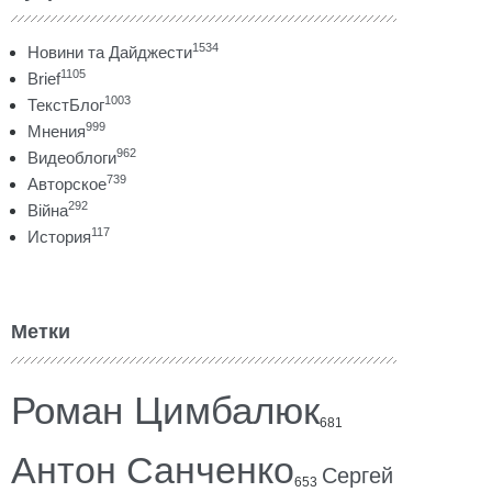
1534
Новини та Дайджести
1105
Brief
1003
ТекстБлог
999
Мнения
962
Видеоблоги
739
Авторское
292
Війна
117
История
Метки
Роман Цимбалюк
681
Антон Санченко
Сергей
653