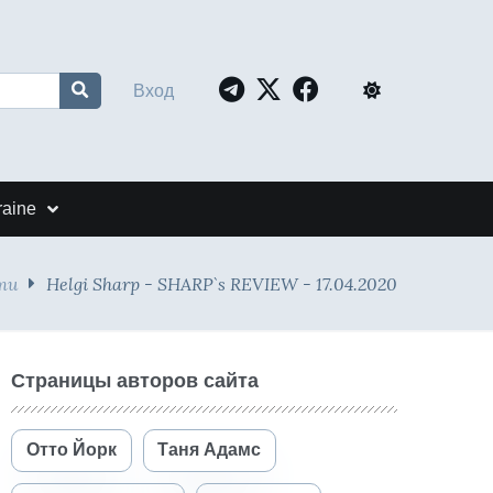
Вход
raine
ти
Helgi Sharp - SHARP`s REVIEW - 17.04.2020
Страницы авторов сайта
Отто Йорк
Таня Адамс