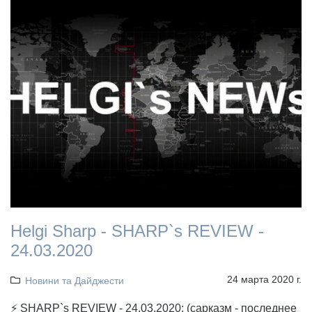
Helgi Sharp - SHARP`s REVIEW -
24.03.2020
24 марта 2020 г.
Новини та Дайджести
⚡ SHARP`s REVIEW - 24.03.2020: (сарказм - последнее