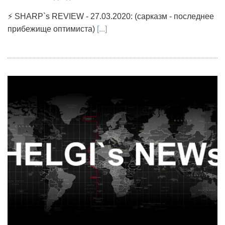
⚡ SHARP`s REVIEW - 27.03.2020: (сарказм - последнее
прибежище оптимиста)
[...]