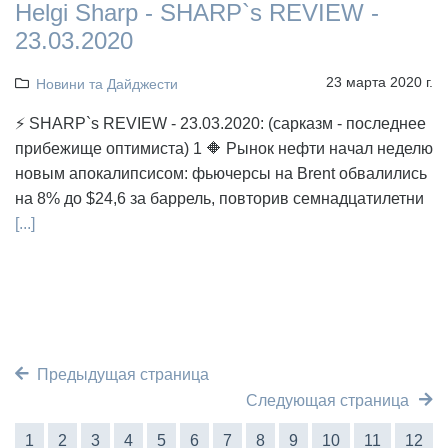
Helgi Sharp - SHARP`s REVIEW -
23.03.2020
23 марта 2020 г.
Новини та Дайджести
⚡ SHARP`s REVIEW - 23.03.2020: (сарказм - последнее
прибежище оптимиста) 1 🔶 Рынок нефти начал неделю
новым апокалипсисом: фьючерсы на Brent обвалились
на 8% до $24,6 за баррель, повторив семнадцатилетни
[...]
Предыдущая страница
Следующая страница
1
2
3
4
5
6
7
8
9
10
11
12