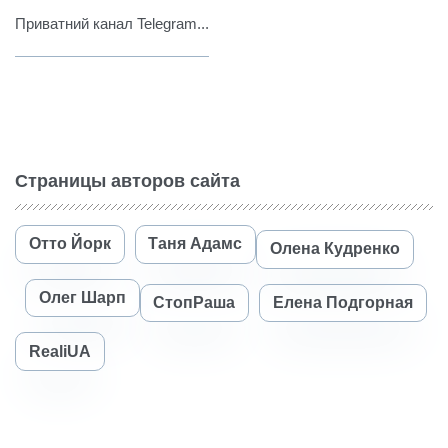
Приватний канал Telegram...
Страницы авторов сайта
Отто Йорк
Таня Адамс
Олена Кудренко
Олег Шарп
СтопРаша
Елена Подгорная
RealiUA