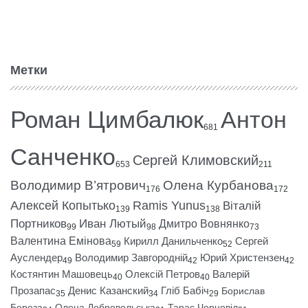
Метки
Роман Цимбалюк
Антон
681
Санченко
Сергей Климовский
653
211
Володимир В’ятрович
Олена Курбанова
176
172
Алексей Копытько
Ramis Yunus
Віталій
139
138
Портников
Иван Лютый
Дмитро Вовнянко
99
98
73
Валентина Емінова
Кирилл Данильченко
Сергей
59
52
Ауслендер
Володимир Завгородній
Юрий Христензен
49
42
42
Костянтин Машовець
Олексій Петров
Валерій
40
40
Прозапас
Денис Казанский
Гліб Бабіч
Борислав
35
34
29
Береза
Олена Добровольська
Тарас Чорновіл