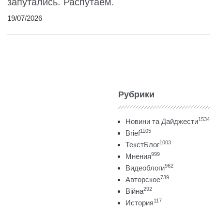
запутались. Распутаем.
19/07/2026
Рубрики
1534
Новини та Дайджести
1105
Brief
1003
ТекстБлог
999
Мнения
962
Видеоблоги
739
Авторское
292
Війна
117
История