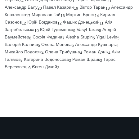
24
21
21
Александр Балу
Павел Казарин
Віктор Таран
Александр
20
19
18
Коваленко
Мирослав Гай
Мартин Брест
Кирилл
17
16
14
Сазонов
Юрій Богданов
Фашик Донецький
Агія
12
12
11
Загребельська
Юрій Гудименко
Vasyl Taras
Андрій
10
9
8
Баумейстер
Софія Федина
Alesha Stupin
Yigal Levin
8
7
5
5
Валерій Калниш
Олена Монова
Александр Кушнарь
5
5
4
Михайло Подоляк
Олена Трибушна
Роман Донік
Акім
4
4
4
Галімов
Катерина Водоносова
Роман Шрайк
Тарас
3
3
3
Березовець
Євген Дикий
3
2