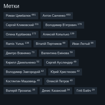
Метки
681
653
Роман Цимбалюк
Антон Санченко
211
176
Сергей Климовский
Володимир В’ятрович
172
139
Олена Курбанова
Алексей Копытько
138
99
98
Ramis Yunus
Віталій Портников
Иван Лютый
73
59
Дмитро Вовнянко
Валентина Емінова
52
49
Кирилл Данильченко
Сергей Ауслендер
42
42
Володимир Завгородній
Юрий Христензен
40
40
Костянтин Машовець
Олексій Петров
35
34
29
Валерій Прозапас
Денис Казанский
Гліб Бабіч