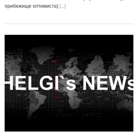
прибежище оптимиста)
[...]