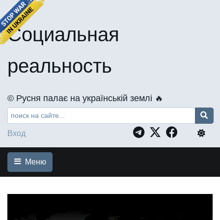
Социальная
реальность
©️ Русня палає на українській землі 🔥
Вход
Меню