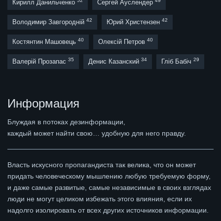
52
49
Кирилл Данильченко
Сергей Ауслендер
42
42
Володимир Завгородній
Юрий Христензен
40
40
Костянтин Машовець
Олексій Петров
35
34
29
Валерій Прозапас
Денис Казанский
Гліб Бабіч
Информация
Блуждая в потоках дезинформации,
каждый может найти свою… удобную для него правду.
Власть искусного пропагандиста так велика, что он может
придать человеческому мышлению любую требуемую форму,
и даже самые развитые, самые независимые в своих взглядах
люди не могут целиком избежать этого влияния, если их
надолго изолировать от всех других источников информации.