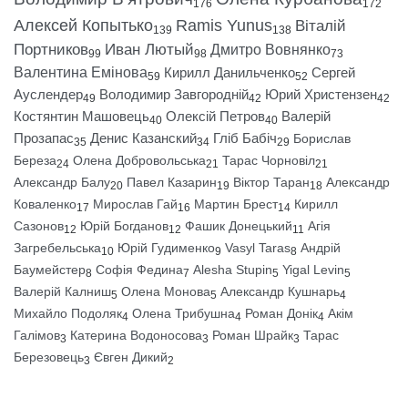
176
172
Алексей Копытько
Ramis Yunus
Віталій
139
138
Портников
Иван Лютый
Дмитро Вовнянко
99
98
73
Валентина Емінова
Кирилл Данильченко
Сергей
59
52
Ауслендер
Володимир Завгородній
Юрий Христензен
49
42
42
Костянтин Машовець
Олексій Петров
Валерій
40
40
Прозапас
Денис Казанский
Гліб Бабіч
Борислав
35
34
29
Береза
Олена Добровольська
Тарас Чорновіл
24
21
21
Александр Балу
Павел Казарин
Віктор Таран
Александр
20
19
18
Коваленко
Мирослав Гай
Мартин Брест
Кирилл
17
16
14
Сазонов
Юрій Богданов
Фашик Донецький
Агія
12
12
11
Загребельська
Юрій Гудименко
Vasyl Taras
Андрій
10
9
8
Баумейстер
Софія Федина
Alesha Stupin
Yigal Levin
8
7
5
5
Валерій Калниш
Олена Монова
Александр Кушнарь
5
5
4
Михайло Подоляк
Олена Трибушна
Роман Донік
Акім
4
4
4
Галімов
Катерина Водоносова
Роман Шрайк
Тарас
3
3
3
Березовець
Євген Дикий
3
2