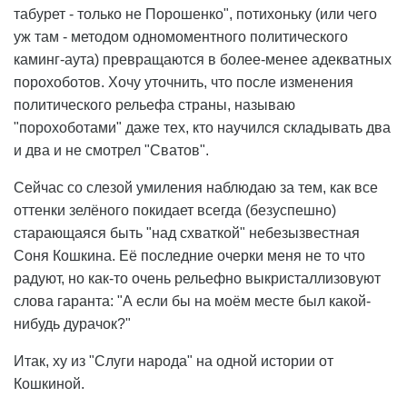
табурет - только не Порошенко", потихоньку (или чего
уж там - методом одномоментного политического
каминг-аута) превращаются в более-менее адекватных
порохоботов. Хочу уточнить, что после изменения
политического рельефа страны, называю
"порохоботами" даже тех, кто научился складывать два
и два и не смотрел "Сватов".
Сейчас со слезой умиления наблюдаю за тем, как все
оттенки зелёного покидает всегда (безуспешно)
старающаяся быть "над схваткой" небезызвестная
Соня Кошкина. Её последние очерки меня не то что
радуют, но как-то очень рельефно выкристаллизовуют
слова гаранта: "А если бы на моём месте был какой-
нибудь дурачок?"
Итак, ху из "Слуги народа" на одной истории от
Кошкиной.