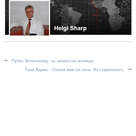
Путин Зеленскому: ты ничего не можешь
Таня Адамс - Сказка вам на ночь. Из старенького.