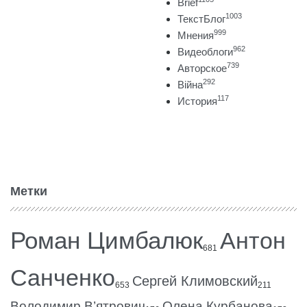
Brief
1003
ТекстБлог
999
Мнения
962
Видеоблоги
739
Авторское
292
Війна
117
История
Метки
Роман Цимбалюк
Антон
681
Санченко
Сергей Климовский
653
211
Володимир В’ятрович
Олена Курбанова