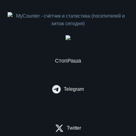
СтопРаша
Telegram
Twitter