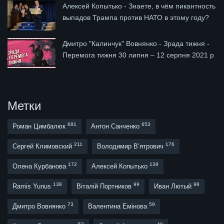
Алексей Копытько - Знаете, в чём пикантность
выпадов Трампа против НАТО в этому году?
Дмитро "Калинчук" Вовнянко - Зрада тижня -
Перемога тижня 30 липня – 12 серпня 2021 р
Метки
681
653
Роман Цимбалюк
Антон Санченко
211
176
Сергей Климовский
Володимир В’ятрович
172
139
Олена Курбанова
Алексей Копытько
138
99
98
Ramis Yunus
Віталій Портников
Иван Лютый
73
59
Дмитро Вовнянко
Валентина Емінова