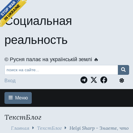
Социальная
реальность
©️ Русня палає на українській землі 🔥
Вход
Меню
ТекстБлог
Главная
ТекстБлог
Helgi Sharp - Знаете, что