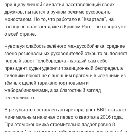
принципу личной симпатии расставляющий своих
дружков, пытается в ручном режиме руководить
моностадом. Но то, что работало в "Квартале", на
голову не налезает даже в Кривом Роге - не говоря уже
о всей стране.
Чувствуя слабость зелёного междусобойчика, среднее
звено региональных руководителей открыто выполняет
первый завет Голобородька - каждый сам себе
президент, судьи удвоили традиционный беспредел, а
силовики воюют не с внешним врагом и вылезшими из
тёмных щелей тараканопортновыми и
жаборабиновичами, а за благостный взгляд
зеленоликого.
В результате поставлен антирекорд: рост ВВП оказался
минимальным начиная с первого квартала 2016 года.
При этом экономика стремительно падает ровно 8
месяцев (т.е. с момента избрания нового президента), а