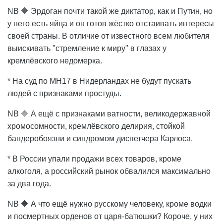
NB 🔶 Эрдоган почти такой же диктатор, как и Путин, но
у него есть яйца и он готов жёстко отстаивать интересы
своей страны. В отличие от известного всем любителя
выискивать "стремление к миру" в глазах у
кремлёвского недомерка.
* На суд по MH17 в Нидерландах не будут пускать
людей с признаками простуды.
NB 🔶 А ещё с признаками ватности, великодержавной
хромосомности, кремлёвского делирия, стойкой
бандеробоязни и синдромом диспетчера Карлоса.
* В России упали продажи всех товаров, кроме
алкоголя, а российский рынок обвалился максимально
за два года.
NB 🔶 А что ещё нужно русскому человеку, кроме водки
и посмертных орденов от царя-батюшки? Короче, у них