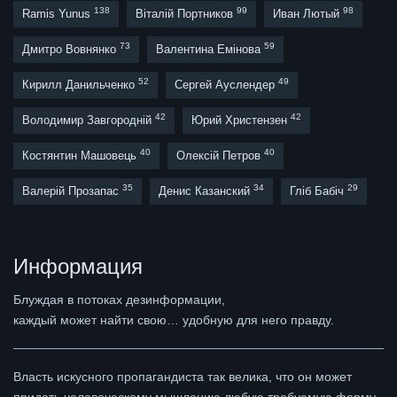
138
99
98
Ramis Yunus
Віталій Портников
Иван Лютый
73
59
Дмитро Вовнянко
Валентина Емінова
52
49
Кирилл Данильченко
Сергей Ауслендер
42
42
Володимир Завгородній
Юрий Христензен
40
40
Костянтин Машовець
Олексій Петров
35
34
29
Валерій Прозапас
Денис Казанский
Гліб Бабіч
Информация
Блуждая в потоках дезинформации,
каждый может найти свою… удобную для него правду.
Власть искусного пропагандиста так велика, что он может
придать человеческому мышлению любую требуемую форму,