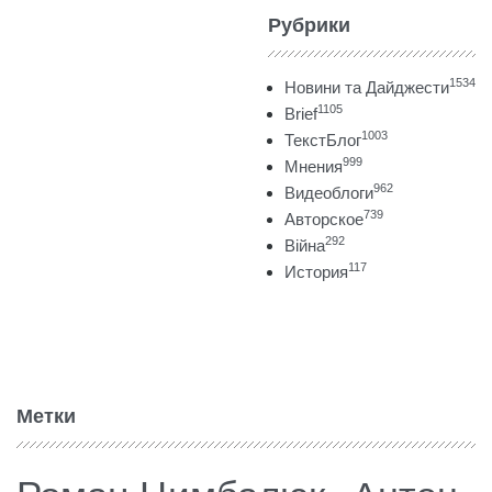
Рубрики
1534
Новини та Дайджести
1105
Brief
1003
ТекстБлог
999
Мнения
962
Видеоблоги
739
Авторское
292
Війна
117
История
Метки