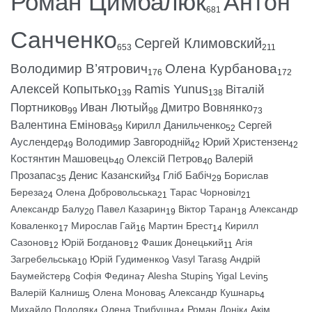
Роман Цимбалюк
Антон
681
Санченко
Сергей Климовский
653
211
Володимир В’ятрович
Олена Курбанова
176
172
Алексей Копытько
Ramis Yunus
Віталій
139
138
Портников
Иван Лютый
Дмитро Вовнянко
99
98
73
Валентина Емінова
Кирилл Данильченко
Сергей
59
52
Ауслендер
Володимир Завгородній
Юрий Христензен
49
42
42
Костянтин Машовець
Олексій Петров
Валерій
40
40
Прозапас
Денис Казанский
Гліб Бабіч
Борислав
35
34
29
Береза
Олена Добровольська
Тарас Чорновіл
24
21
21
Александр Балу
Павел Казарин
Віктор Таран
Александр
20
19
18
Коваленко
Мирослав Гай
Мартин Брест
Кирилл
17
16
14
Сазонов
Юрій Богданов
Фашик Донецький
Агія
12
12
11
Загребельська
Юрій Гудименко
Vasyl Taras
Андрій
10
9
8
Баумейстер
Софія Федина
Alesha Stupin
Yigal Levin
8
7
5
5
Валерій Калниш
Олена Монова
Александр Кушнарь
5
5
4
Михайло Подоляк
Олена Трибушна
Роман Донік
Акім
4
4
4