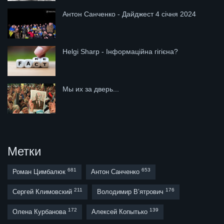
Антон Санченко - Дайджест 4 січня 2024
Helgi Sharp - Інформаційна гігієна?
Мы их за дверь...
Метки
681
653
Роман Цимбалюк
Антон Санченко
211
176
Сергей Климовский
Володимир В’ятрович
172
139
Олена Курбанова
Алексей Копытько