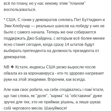
всё по плану, но у нас некому этим "планом"
воспользоваться.
* США. С гонки у демократов снялись Пит Буттиджич и
Эми Клобучар — реальных шансов на победу у них не
было с самого начала. Теперь же они собираются
поддержать Джо Байдена, с которым всё более-менее
ясно станет сегодня, когда сразу 14 штатов будут
выбирать претендента на должность президента от
демократов.
NB 🔶 Кстати, индексы США резко выросли после
обвала из-за коронавируса - кто-то здорово нагревает
руки на этой эпидемии. Впрочем, как всегда.
Але нам своє робити, на себе сподіватись і пам`ятати,
що такі слова, як "доля", "карма" та "обставини" дуже
зручні для тих, хто не приймає рішень, а лише шукає
собі чергового месію. Шануймося!