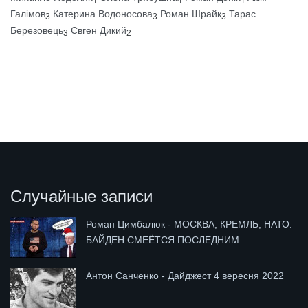
Галімов
Катерина Водоносова
Роман Шрайк
Тарас
3
3
3
Березовець
Євген Дикий
3
2
Случайные записи
Роман Цимбалюк - МОСКВА, КРЕМЛЬ, НАТО:
БАЙДЕН СМЕЁТСЯ ПОСЛЕДНИМ
Антон Санченко - Дайджест 4 вересня 2022