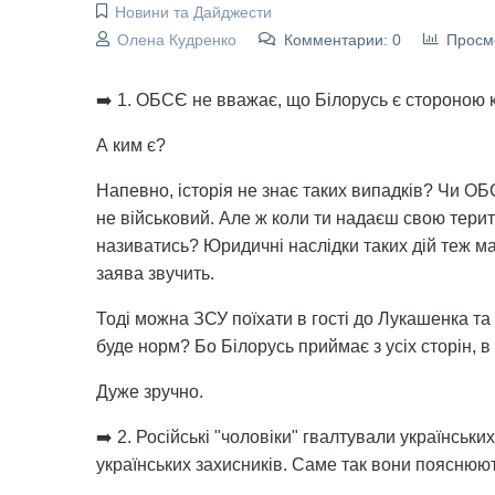
Новини та Дайджести
Олена Кудренко
Комментарии: 0
Просм
➡️ 1. ОБСЄ не вважає, що Білорусь є стороною кон
А ким є?
Напевно, історія не знає таких випадків? Чи ОБСЄ
не військовий. Але ж коли ти надаєш свою терит
називатись? Юридичні наслідки таких дій теж ма
заява звучить.
Тоді можна ЗСУ поїхати в гості до Лукашенка та 
буде норм? Бо Білорусь приймає з усіх сторін, в б
Дуже зручно.
➡️ 2. Російські "чоловіки" гвалтували українськи
українських захисників. Саме так вони пояснюют