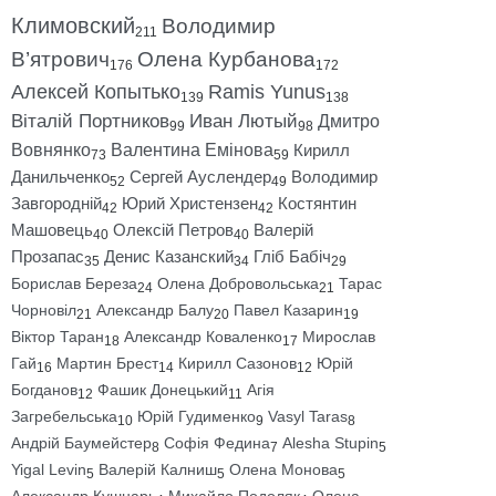
Климовский
Володимир
211
В’ятрович
Олена Курбанова
176
172
Алексей Копытько
Ramis Yunus
139
138
Віталій Портников
Иван Лютый
Дмитро
99
98
Вовнянко
Валентина Емінова
Кирилл
73
59
Данильченко
Сергей Ауслендер
Володимир
52
49
Завгородній
Юрий Христензен
Костянтин
42
42
Машовець
Олексій Петров
Валерій
40
40
Прозапас
Денис Казанский
Гліб Бабіч
35
34
29
Борислав Береза
Олена Добровольська
Тарас
24
21
Чорновіл
Александр Балу
Павел Казарин
21
20
19
Віктор Таран
Александр Коваленко
Мирослав
18
17
Гай
Мартин Брест
Кирилл Сазонов
Юрій
16
14
12
Богданов
Фашик Донецький
Агія
12
11
Загребельська
Юрій Гудименко
Vasyl Taras
10
9
8
Андрій Баумейстер
Софія Федина
Alesha Stupin
8
7
5
Yigal Levin
Валерій Калниш
Олена Монова
5
5
5
Александр Кушнарь
Михайло Подоляк
Олена