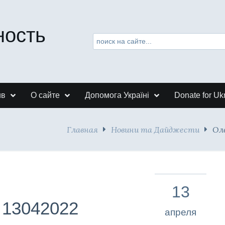
ность
ив
О сайте
Допомога Україні
Donate for Uk
Главная
Новини та Дайджести
Ол
13
13042022
апреля