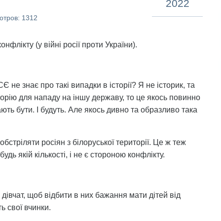
2022
отров: 1312
флікту (у війні росії проти України).
 не знає про такі випадки в історії? Я не історик, та
орію для нападу на іншу державу, то це якось повинно
ють бути. І будуть. Але якось дивно та образливо така
обстріляти росіян з білоруської території. Це ж теж
удь якій кількості, і не є стороною конфлікту.
х дівчат, щоб відбити в них бажання мати дітей від
ь свої вчинки.