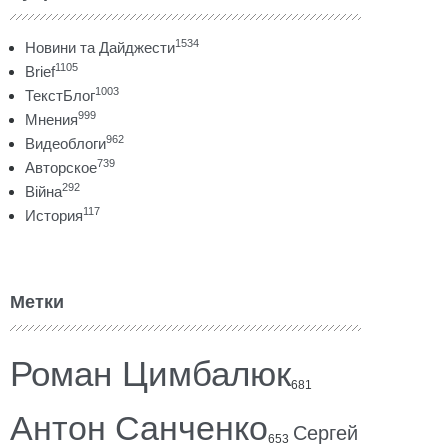
1534
Новини та Дайджести
1105
Brief
1003
ТекстБлог
999
Мнения
962
Видеоблоги
739
Авторское
292
Війна
117
История
Метки
Роман Цимбалюк
681
Антон Санченко
Сергей
653