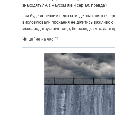
знаходять? А з Чаусом який серіал, правда?
- чи буде доречним підказати, де знаходяться єр
висловлювали прохання не ділитись важливою і
міжнародні зустрічі тощо, бо розвідка має дані 
Чи це "не на часі"?