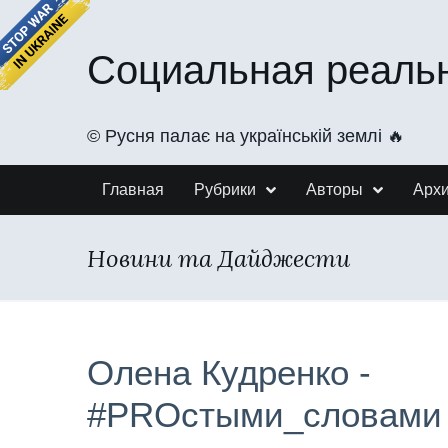
Социальная реаль
©️ Русня палає на українській землі 🔥
Главная
Рубрики
Авторы
Арх
Новини та Дайджести
Олена Кудренко -
#PROстыми_словами 