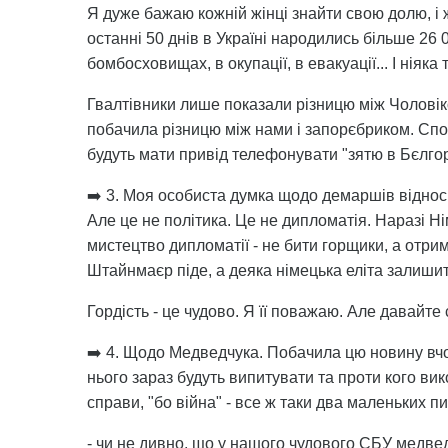
Я дуже бажаю кожній жінці знайти свою долю, і 
останні 50 днів в Україні народились більше 26 0
бомбосховищах, в окупації, в евакуації... І ніяк
Гвалтівники лише показали різницю між Чоловік
побачила різницю між нами і запорєбриком. Споді
будуть мати привід телефонувати "зятю в Бєлгор
➡️ 3. Моя особиста думка щодо демаршів відносн
Але це не політика. Це не дипломатія. Наразі Н
мистецтво дипломатії - не бити горщики, а отри
Штайнмаєр піде, а деяка німецька еліта залишит
Гордість - це чудово. Я її поважаю. Але давайте
➡️ 4. Щодо Медведчука. Побачила цю новину вчо
нього зараз будуть випитувати та проти кого ви
справи, "бо війна" - все ж таки два маленьких п
- чи не дивно, що у нашого чудового СБУ медведч