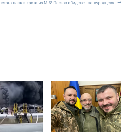
ского нашли крота из MI6! Песков обиделся на «уродцев»