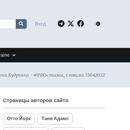
Вход
raine
ена Кудренко - #PROстыми_словами 13042022
Страницы авторов сайта
Отто Йорк
Таня Адамс