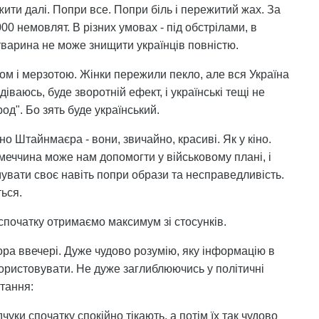
жити далі. Попри все. Попри біль і пережитий жах. За
00 немовлят. В різних умовах - під обстрілами, в
а тварина не може знищити українців повністю.
ом і мерзотою. Жінки пережили пекло, але вся Україна
ваюсь, буде зворотній ефект, і українські тещі не
од". Бо зять буде український.
о Штайнмаєра - вони, звичайно, красиві. Як у кіно.
імеччина може нам допомогти у військовому плані, і
мувати своє навіть попри образи та несправедливість.
ься.
 спочатку отримаємо максимум зі стосунків.
ра ввечері. Дуже чудово розумію, яку інформацію в
користовувати. Не дуже заглиблюючись у політичні
итання:
уки спочатку спокійно тікають, а потім їх так чудово