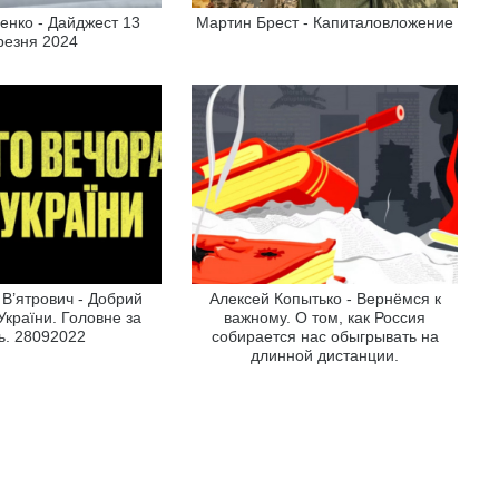
енко - Дайджест 13
Мартин Брест - Капиталовложение
резня 2024
В’ятрович - Добрий
Алексей Копытько - Вернёмся к
 України. Головне за
важному. О том, как Россия
ь. 28092022
собирается нас обыгрывать на
длинной дистанции.