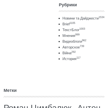
Рубрики
1534
Новини та Дайджести
1105
Brief
1003
ТекстБлог
999
Мнения
962
Видеоблоги
739
Авторское
292
Війна
117
История
Метки
Роман Цимбалюк
Антон