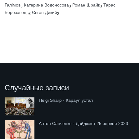
Галімов
Катерина Водоносова
Роман Шрайк
Тарас
3
3
3
Березовець
Євген Дикий
3
2
Случайные записи
Helgi Sharp - Караул устал
Антон Санченко - Дайджест 25 червня 2023