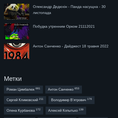
Олександр Дедюхін - Панда насущна - 30
листопада
Побудка утренним Орком 21112021
Антон Санченко - Дайджест 18 травня 2022
Метки
681
653
Роман Цимбалюк
Антон Санченко
211
176
Сергей Климовский
Володимир В’ятрович
172
139
Олена Курбанова
Алексей Копытько