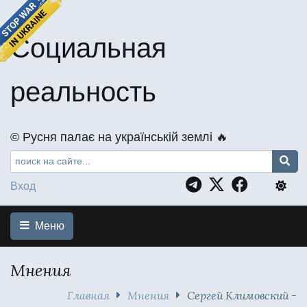
Социальная
реальность
©️ Русня палає на українській землі 🔥
Вход
Меню
Мнения
Главная
Мнения
Сергей Климовский -