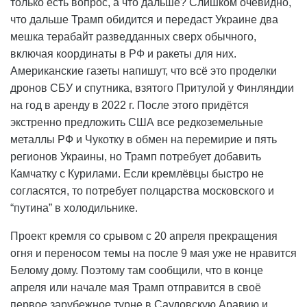
только есть вопрос, а что дальше? Слишком очевидно,
что дальше Трамп обидится и передаст Украине два
мешка терабайт разведданных сверх обычного,
включая координаты в РФ и ракеты для них.
Американские газеты напишут, что всё это проделки
дронов СБУ и спутника, взятого Притулой у Финляндии
на год в аренду в 2022 г. После этого придётся
экстренно предложить США все редкоземельные
металлы РФ и Чукотку в обмен на перемирие и пять
регионов Украины, но Трамп потребует добавить
Камчатку с Курилами. Если кремлёвцы быстро не
согласятся, то потребует полцарства московского и
“путина” в холодильнике.
Проект кремля со срывом с 20 апреля прекращения
огня и переносом темы на после 9 мая уже не нравится
Белому дому. Поэтому там сообщили, что в конце
апреля или начале мая Трамп отправится в своё
первое зарубежное турне в Саудовскую Аравию и