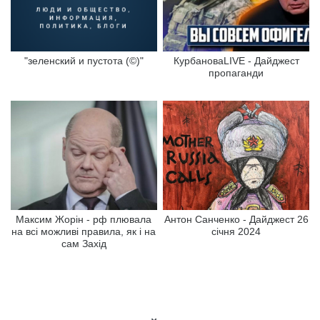
"зеленский и пустота (©)"
КурбановаLIVE - Дайджест
пропаганди
Максим Жорін - рф плювала
Антон Санченко - Дайджест 26
на всі можливі правила, як і на
січня 2024
сам Захід