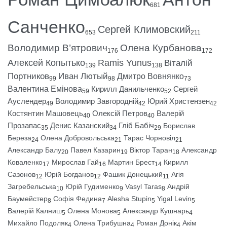
681
Санченко
Сергей Климовский
653
211
Володимир В’ятрович
Олена Курбанова
176
172
Алексей Копытько
Ramis Yunus
Віталій
139
138
Портников
Иван Лютый
Дмитро Вовнянко
99
98
73
Валентина Емінова
Кирилл Данильченко
Сергей
59
52
Ауслендер
Володимир Завгородній
Юрий Христензен
49
42
42
Костянтин Машовець
Олексій Петров
Валерій
40
40
Прозапас
Денис Казанский
Гліб Бабіч
Борислав
35
34
29
Береза
Олена Добровольська
Тарас Чорновіл
24
21
21
Александр Балу
Павел Казарин
Віктор Таран
Александр
20
19
18
Коваленко
Мирослав Гай
Мартин Брест
Кирилл
17
16
14
Сазонов
Юрій Богданов
Фашик Донецький
Агія
12
12
11
Загребельська
Юрій Гудименко
Vasyl Taras
Андрій
10
9
8
Баумейстер
Софія Федина
Alesha Stupin
Yigal Levin
8
7
5
5
Валерій Калниш
Олена Монова
Александр Кушнарь
5
5
4
Михайло Подоляк
Олена Трибушна
Роман Донік
Акім
4
4
4