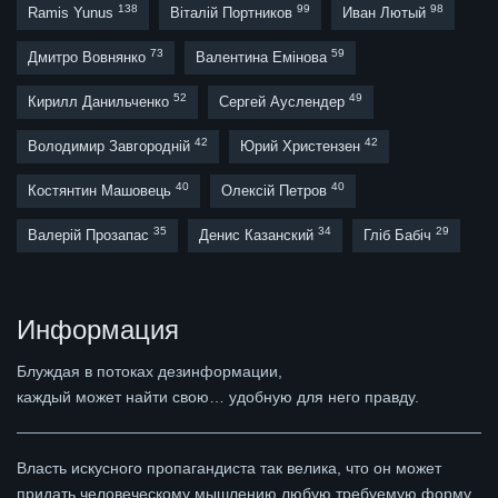
138
99
98
Ramis Yunus
Віталій Портников
Иван Лютый
73
59
Дмитро Вовнянко
Валентина Емінова
52
49
Кирилл Данильченко
Сергей Ауслендер
42
42
Володимир Завгородній
Юрий Христензен
40
40
Костянтин Машовець
Олексій Петров
35
34
29
Валерій Прозапас
Денис Казанский
Гліб Бабіч
Информация
Блуждая в потоках дезинформации,
каждый может найти свою… удобную для него правду.
Власть искусного пропагандиста так велика, что он может
придать человеческому мышлению любую требуемую форму,