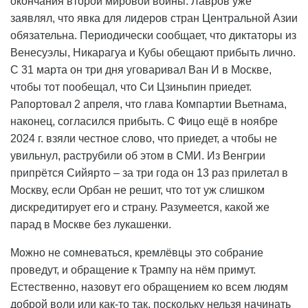
окончания второй мировой войны. Лавров уже
заявлял, что явка для лидеров стран Центральной Азии
обязательна. Периодически сообщает, что диктаторы из
Венесуэлы, Никарагуа и Кубы обещают прибыть лично.
С 31 марта он три дня уговаривал Ван И в Москве,
чтобы тот пообещал, что Си Цзиньпин приедет.
Рапортовал 2 апреля, что глава Компартии Вьетнама,
наконец, согласился прибыть. С Фицо ещё в ноябре
2024 г. взяли честное слово, что приедет, а чтобы не
увильнул, раструбили об этом в СМИ. Из Венгрии
припрётся Сийярто – за три года он 13 раз прилетал в
Москву, если Орбан не решит, что тот уж слишком
дискредитирует его и страну. Разумеется, какой же
парад в Москве без лукашенки.
Можно не сомневаться, кремлёвцы это собрание
проведут, и обращение к Трампу на нём примут.
Естественно, назовут его обращением ко всем людям
доброй воли или как-то так, поскольку нельзя начинать