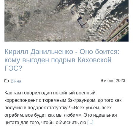
Кирилл Данильченко - Оно боится:
кому выгоден подрыв Каховской
ГЭС?
9 июня 2023 г.
Війна
Как там говорил один покойный военный
корреспондент с тюремным бэкграундом, до того как
получил в подарок статуэтку? «Всех убьем, всех
ограбим, все будет, как мы любим». Это идеальная
цитата для того, чтобы объяснить лю
[...]