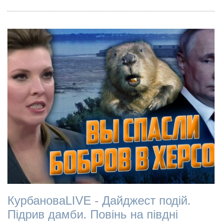
КурбановаLIVE - Дайджест подій.
Підрив дамби. Повінь на півдні