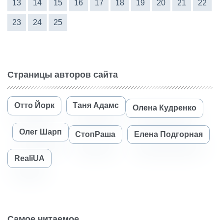
13
14
15
16
17
18
19
20
21
22
23
24
25
Страницы авторов сайта
Отто Йорк
Таня Адамс
Олена Кудренко
Олег Шарп
СтопРаша
Елена Подгорная
RealiUA
Самое читаемое