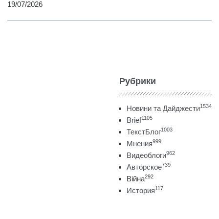
19/07/2026
Рубрики
1534
Новини та Дайджести
1105
Brief
1003
ТекстБлог
999
Мнения
962
Видеоблоги
739
Авторское
292
Війна
117
История