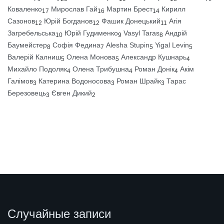
Коваленко
Мирослав Гай
Мартин Брест
Кирилл
17
16
14
Сазонов
Юрій Богданов
Фашик Донецький
Агія
12
12
11
Загребельська
Юрій Гудименко
Vasyl Taras
Андрій
10
9
8
Баумейстер
Софія Федина
Alesha Stupin
Yigal Levin
8
7
5
5
Валерій Калниш
Олена Монова
Александр Кушнарь
5
5
4
Михайло Подоляк
Олена Трибушна
Роман Донік
Акім
4
4
4
Галімов
Катерина Водоносова
Роман Шрайк
Тарас
3
3
3
Березовець
Євген Дикий
3
2
Случайные записи