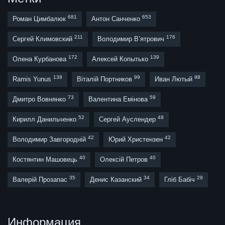
681
653
Роман Цимбалюк
Антон Санченко
211
176
Сергей Климовский
Володимир В’ятрович
172
139
Олена Курбанова
Алексей Копытько
138
99
98
Ramis Yunus
Віталій Портников
Иван Лютый
73
59
Дмитро Вовнянко
Валентина Емінова
52
49
Кирилл Данильченко
Сергей Ауслендер
42
42
Володимир Завгородній
Юрий Христензен
40
40
Костянтин Машовець
Олексій Петров
35
34
29
Валерій Прозапас
Денис Казанский
Гліб Бабіч
Информация