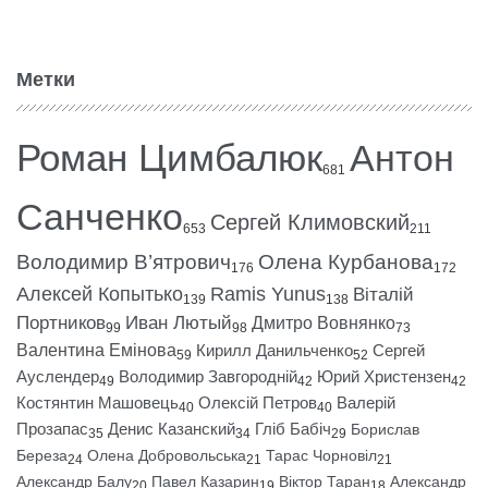
Метки
Роман Цимбалюк
Антон
681
Санченко
Сергей Климовский
653
211
Володимир В’ятрович
Олена Курбанова
176
172
Алексей Копытько
Ramis Yunus
Віталій
139
138
Портников
Иван Лютый
Дмитро Вовнянко
99
98
73
Валентина Емінова
Кирилл Данильченко
Сергей
59
52
Ауслендер
Володимир Завгородній
Юрий Христензен
49
42
42
Костянтин Машовець
Олексій Петров
Валерій
40
40
Прозапас
Денис Казанский
Гліб Бабіч
Борислав
35
34
29
Береза
Олена Добровольська
Тарас Чорновіл
24
21
21
Александр Балу
Павел Казарин
Віктор Таран
Александр
20
19
18