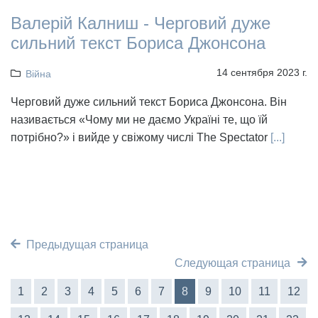
Валерій Калниш - Черговий дуже
сильний текст Бориса Джонсона
14 сентября 2023 г.
Війна
Черговий дуже сильний текст Бориса Джонсона. Він
називається «Чому ми не даємо Україні те, що їй
потрібно?» і вийде у свіжому числі The Spectator
[...]
Предыдущая страница
Следующая страница
1
2
3
4
5
6
7
8
9
10
11
12