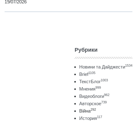
19/07/2026
Рубрики
1534
Новини та Дайджести
1105
Brief
1003
ТекстБлог
999
Мнения
962
Видеоблоги
739
Авторское
292
Війна
117
История