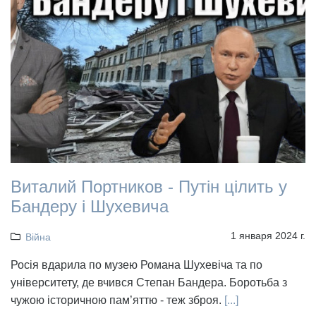
Виталий Портников - Путін цілить у
Бандеру і Шухевича
1 января 2024 г.
Війна
Росія вдарила по музею Романа Шухевіча та по
університету, де вчився Степан Бандера. Боротьба з
чужою історичною пам’яттю - теж зброя.
[...]