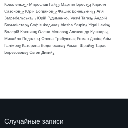
Коваленко
Мирослав Гай
Мартин Брест
Кирилл
17
16
14
Сазонов
Юрій Богданов
Фашик Донецький
Агія
12
12
11
Загребельська
Юрій Гудименко
Vasyl Taras
Андрій
10
9
8
Баумейстер
Софія Федина
Alesha Stupin
Yigal Levin
8
7
5
5
Валерій Калниш
Олена Монова
Александр Кушнарь
5
5
4
Михайло Подоляк
Олена Трибушна
Роман Донік
Акім
4
4
4
Галімов
Катерина Водоносова
Роман Шрайк
Тарас
3
3
3
Березовець
Євген Дикий
3
2
Случайные записи