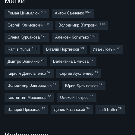
Метки
681
653
Роман Цимбалюк
Антон Санченко
211
176
Сергей Климовский
Володимир В’ятрович
172
139
Олена Курбанова
Алексей Копытько
138
99
98
Ramis Yunus
Віталій Портников
Иван Лютый
73
59
Дмитро Вовнянко
Валентина Емінова
52
49
Кирилл Данильченко
Сергей Ауслендер
42
42
Володимир Завгородній
Юрий Христензен
40
40
Костянтин Машовець
Олексій Петров
35
34
29
Валерій Прозапас
Денис Казанский
Гліб Бабіч