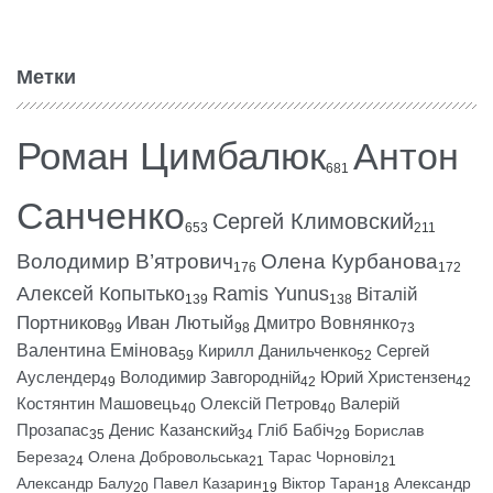
Метки
Роман Цимбалюк
Антон
681
Санченко
Сергей Климовский
653
211
Володимир В’ятрович
Олена Курбанова
176
172
Алексей Копытько
Ramis Yunus
Віталій
139
138
Портников
Иван Лютый
Дмитро Вовнянко
99
98
73
Валентина Емінова
Кирилл Данильченко
Сергей
59
52
Ауслендер
Володимир Завгородній
Юрий Христензен
49
42
42
Костянтин Машовець
Олексій Петров
Валерій
40
40
Прозапас
Денис Казанский
Гліб Бабіч
Борислав
35
34
29
Береза
Олена Добровольська
Тарас Чорновіл
24
21
21
Александр Балу
Павел Казарин
Віктор Таран
Александр
20
19
18