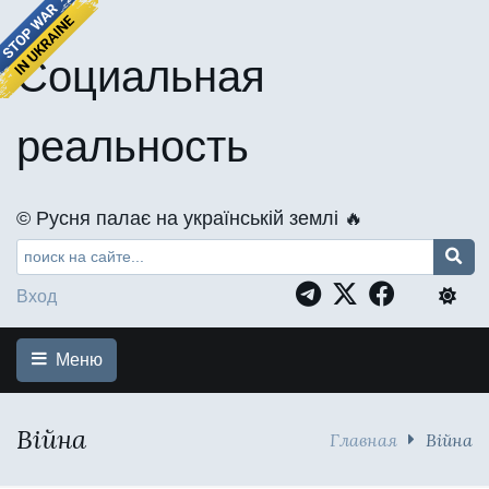
Социальная
реальность
©️ Русня палає на українській землі 🔥
Вход
Меню
Війна
Главная
Війна