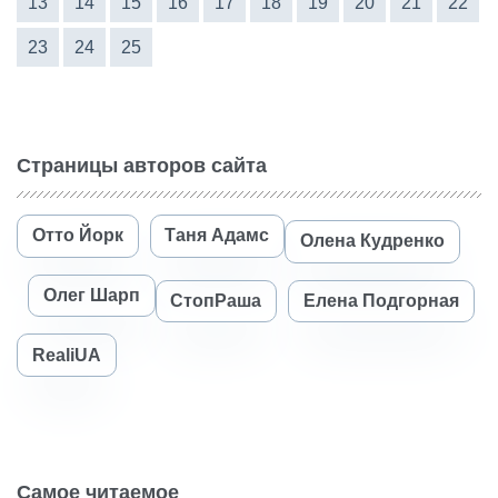
13
14
15
16
17
18
19
20
21
22
23
24
25
Страницы авторов сайта
Отто Йорк
Таня Адамс
Олена Кудренко
Олег Шарп
СтопРаша
Елена Подгорная
RealiUA
Самое читаемое