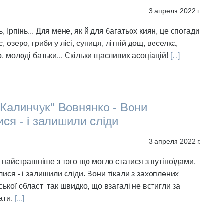
3 апреля 2022 г.
, Ірпінь... Для мене, як й для багатьох киян, це спогади
с, озеро, гриби у лісі, суниця, літній дощ, веселка,
, молоді батьки... Скільки щасливих асоціацій!
[...]
Калинчук" Вовнянко - Вони
ся - і залишили сліди
3 апреля 2022 г.
 найстрашніше з того що могло статися з путіноїдами.
ися - і залишили сліди. Вони тікали з захоплених
ської області так швидко, що взагалі не встигли за
ати.
[...]