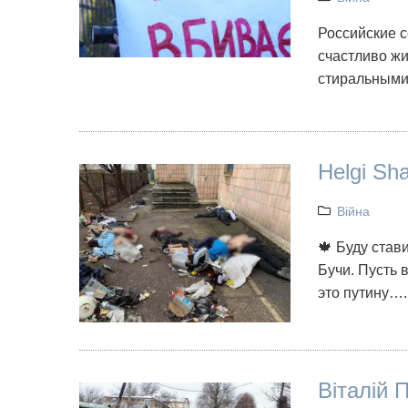
Российские с
счастливо жи
стиральными
Helgi Sh
Війна
🍁 Буду став
Бучи. Пусть 
это путину….
Віталій П