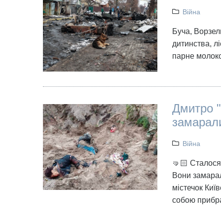
Війна
Буча, Ворзель
дитинства, лі
парне молоко
Дмитро "
замарали
Війна
🤜🏻 Сталося
Вони замарал
містечок Київ
собою прибр