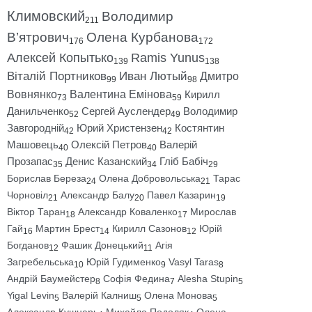
Климовский
Володимир
211
В’ятрович
Олена Курбанова
176
172
Алексей Копытько
Ramis Yunus
139
138
Віталій Портников
Иван Лютый
Дмитро
99
98
Вовнянко
Валентина Емінова
Кирилл
73
59
Данильченко
Сергей Ауслендер
Володимир
52
49
Завгородній
Юрий Христензен
Костянтин
42
42
Машовець
Олексій Петров
Валерій
40
40
Прозапас
Денис Казанский
Гліб Бабіч
35
34
29
Борислав Береза
Олена Добровольська
Тарас
24
21
Чорновіл
Александр Балу
Павел Казарин
21
20
19
Віктор Таран
Александр Коваленко
Мирослав
18
17
Гай
Мартин Брест
Кирилл Сазонов
Юрій
16
14
12
Богданов
Фашик Донецький
Агія
12
11
Загребельська
Юрій Гудименко
Vasyl Taras
10
9
8
Андрій Баумейстер
Софія Федина
Alesha Stupin
8
7
5
Yigal Levin
Валерій Калниш
Олена Монова
5
5
5
Александр Кушнарь
Михайло Подоляк
Олена