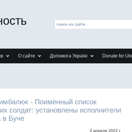
ность
ив
О сайте
Допомога Україні
Donate for Uk
имбалюк - Поименный список
их солдат: установлены исполнители
 в Буче
3 апреля 2022 г.