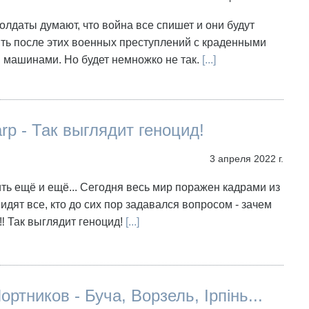
олдаты думают, что война все спишет и они будут
ть после этих военных преступлений с краденными
 машинами. Но будет немножко не так.
[...]
arp - Так выглядит геноцид!
3 апреля 2022 г.
ить ещё и ещё... Сегодня весь мир поражен кадрами из
видят все, кто до сих пор задавался вопросом - зачем
‼️ Так выглядит геноцид!
[...]
ортников - Буча, Ворзель, Ірпінь...