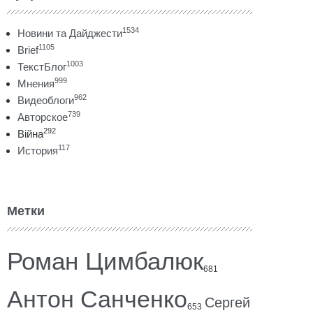
1534
Новини та Дайджести
1105
Brief
1003
ТекстБлог
999
Мнения
962
Видеоблоги
739
Авторское
292
Війна
117
История
Метки
Роман Цимбалюк
681
Антон Санченко
Сергей
653