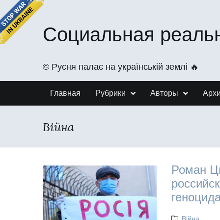
Социальная реаль
©️ Русня палає на українській землі 🔥
Главная
Рубрики
Авторы
Арх
Війна
Роман Ц
российск
геноцида
Війна