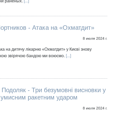
ни раненых.
[...]
Портников - Атака на «Охматдит»
8 июля 2024 г.
ака на дитячу лікарню «Охматдит» у Києві знову
якою звірячою бандою ми воюємо.
[...]
Подоляк - Три безумовні висновки у
з умисним ракетним ударом
8 июля 2024 г.