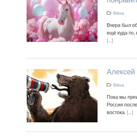
Війна
Вчера был об
ещё куда-то,
[...]
Алексей 
Війна
Пока мы преи
Россия после
востока.
[...]