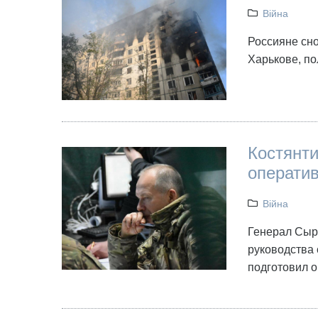
Війна
Россияне сно
Харькове, п
Костянти
операти
Війна
Генерал Сырс
руководства 
подготовил о