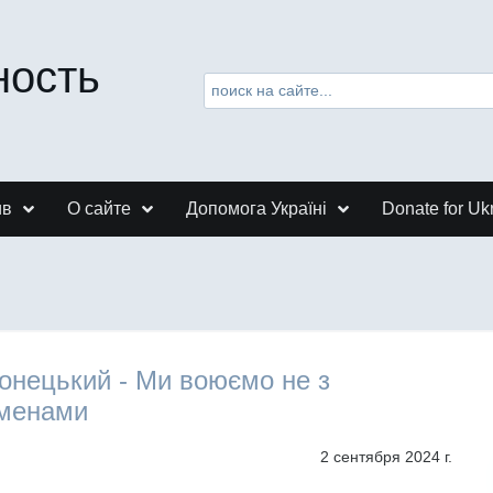
ность
ив
О сайте
Допомога Україні
Donate for Uk
онецький - Ми воюємо не з
менами
2 сентября 2024 г.