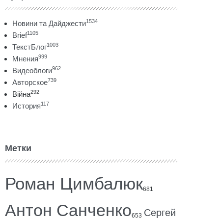
1534
Новини та Дайджести
1105
Brief
1003
ТекстБлог
999
Мнения
962
Видеоблоги
739
Авторское
292
Війна
117
История
Метки
Роман Цимбалюк
681
Антон Санченко
Сергей
653