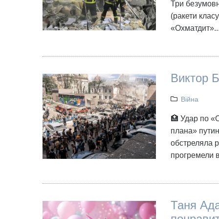
Три безумовн
(ракети класу
«Охматдит»..
Виктор Б
Війна
🏥 Удар по «
плана» путин
обстреляла р
прогремели в
Таня Ада
понрави