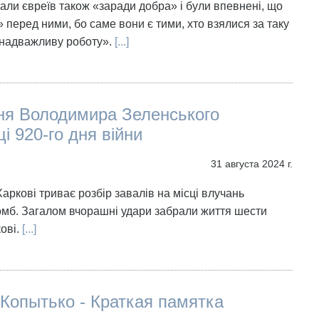
али євреїв також «заради добра» і були впевнені, що
» перед ними, бо саме вони є тими, хто взялися за таку
«надважливу роботу».
[...]
ня Володимира Зеленського
ці 920-го дня війни
31 августа 2024 г.
аркові триває розбір завалів на місці влучань
омб. Загалом вчорашні удари забрали життя шести
ові.
[...]
Копытько - Краткая памятка