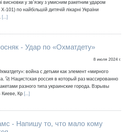
і висновки у зв’язку з умисним ракетним ударом
 X-101) по найбільшій дитячій лікарні України
.
[...]
осняк - Удар по «Охматдету»
8 июля 2024 г.
Охматдету»: война с детьми как элемент «мирного
а. 🚀 Нацистская россия в который раз массированно
акетами разного типа украинские города. Взрывы
 Киеве, Кр
[...]
мс - Напишу то, что мало кому
тся