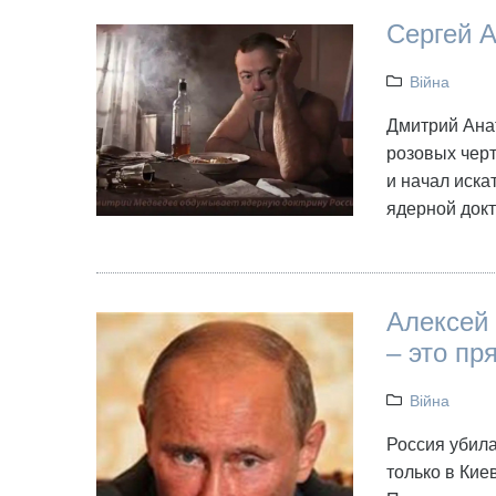
Сергей 
Війна
Дмитрий Анат
розовых черт
и начал иск
ядерной докт
Алексей 
– это пр
Війна
Россия убил
только в Кие