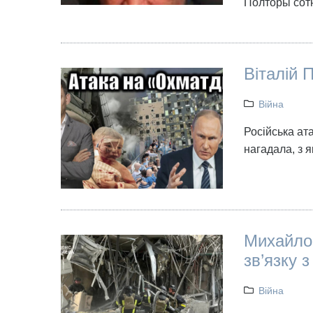
Полторы сот
Віталій 
Війна
Російська ат
нагадала, з 
Михайло 
зв’язку 
Війна