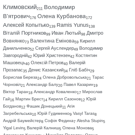
Климовский
Володимир
211
В’ятрович
Олена Курбанова
176
172
Алексей Копытько
Ramis Yunus
139
138
Віталій Портников
Иван Лютый
Дмитро
99
98
Вовнянко
Валентина Емінова
Кирилл
73
59
Данильченко
Сергей Ауслендер
Володимир
52
49
Завгородній
Юрий Христензен
Костянтин
42
42
Машовець
Олексій Петров
Валерій
40
40
Прозапас
Денис Казанский
Гліб Бабіч
35
34
29
Борислав Береза
Олена Добровольська
Тарас
24
21
Чорновіл
Александр Балу
Павел Казарин
21
20
19
Віктор Таран
Александр Коваленко
Мирослав
18
17
Гай
Мартин Брест
Кирилл Сазонов
Юрій
16
14
12
Богданов
Фашик Донецький
Агія
12
11
Загребельська
Юрій Гудименко
Vasyl Taras
10
9
8
Андрій Баумейстер
Софія Федина
Alesha Stupin
8
7
5
Yigal Levin
Валерій Калниш
Олена Монова
5
5
5
Александр Кушнарь
Михайло Подоляк
Олена