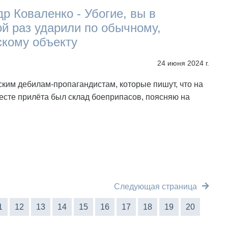
р Коваленко - Убогие, вы в
й раз ударили по обычному,
скому объекту
24 июня 2024 г.
ким дебилам-пропагандистам, которые пишут, что на
есте прилёта был склад боеприпасов, поясняю на
Следующая страница
1
12
13
14
15
16
17
18
19
20