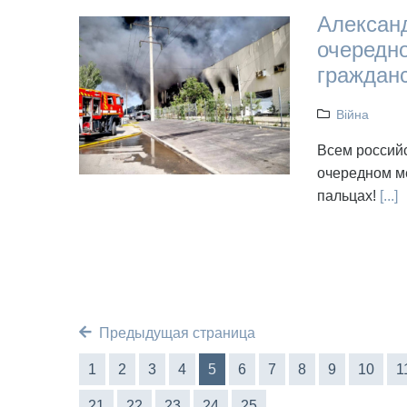
Александ
очередно
граждан
Війна
Всем российс
очередном м
пальцах!
[...]
Предыдущая страница
1
2
3
4
5
6
7
8
9
10
1
21
22
23
24
25