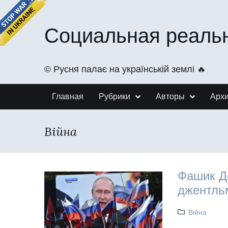
Социальная реаль
©️ Русня палає на українській землі 🔥
Главная
Рубрики
Авторы
Арх
Війна
Фашик Д
джентль
Війна