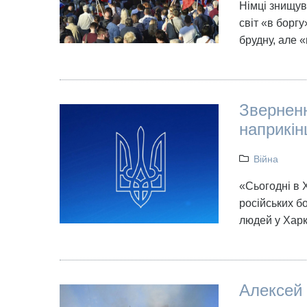
Німці знищув
світ «в боргу
брудну, але 
Звернен
наприкін
Війна
«Сьогодні в Х
російських б
людей у Харк
Алексей 