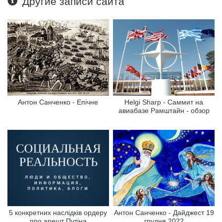
Другие записи сайта
Антон Санченко - Епічне
Helgi Sharp - Саммит на
авиабазе Рамштайн - обзор
5 конкретних наслідків ордеру
Антон Санченко - Дайджест 19
про арешт Путіна
грудня 2022