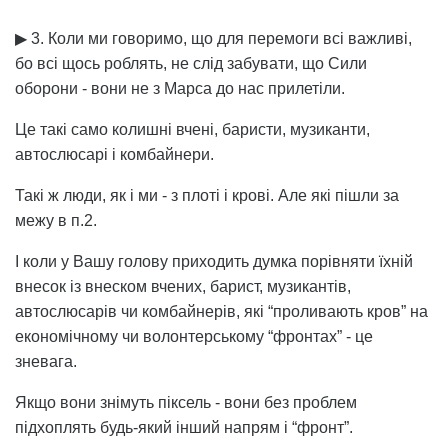
▶ 3. Коли ми говоримо, що для перемоги всі важливі,
бо всі щось роблять, не слід забувати, що Сили
оборони - вони не з Марса до нас прилетіли.
Це такі само колишні вчені, баристи, музиканти,
автослюсарі і комбайнери.
Такі ж люди, як і ми - з плоті і крові. Але які пішли за
межу в п.2.
І коли у Вашу голову приходить думка порівняти їхній
внесок із внеском вчених, барист, музикантів,
автослюсарів чи комбайнерів, які “проливають кров” на
економічному чи волонтерському “фронтах” - це
зневага.
Якщо вони знімуть піксель - вони без проблем
підхоплять будь-який інший напрям і “фронт”.