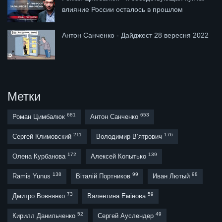
влияние России осталось в прошлом
Антон Санченко - Дайджест 28 вересня 2022
Метки
681
653
Роман Цимбалюк
Антон Санченко
211
176
Сергей Климовский
Володимир В’ятрович
172
139
Олена Курбанова
Алексей Копытько
138
99
98
Ramis Yunus
Віталій Портников
Иван Лютый
73
59
Дмитро Вовнянко
Валентина Емінова
52
49
Кирилл Данильченко
Сергей Ауслендер