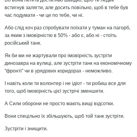
встигнув залягти, але досить повільно, щоб в тебе був
час подумати - чи це по тебе, чи ні.
Або слід хоч раз спробувати поїхати у туман на пагорб,
за яким з імовірністю в 50% - або є, або ні - стоїть
російський танк.
Як би ми не жартували про імовірність зустріти
динозавра на вулиці, але зустріти танк на економічному
“фронті” чи в урядових коридорах - неможливо.
І навіть коли ти волонтер і не ідіот - ти робиш все для
того, щоб імовірність цієї зустрічі зменшити.
А Сили оборони не просто мають вищі відсотки.
Вони спецільно їх збільшують, щоб той танк зустріти.
Зустріти і знищити.