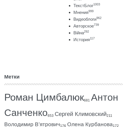
1003
ТекстБлог
999
Мнения
962
Видеоблоги
739
Авторское
292
Війна
117
История
Метки
Роман Цимбалюк
Антон
681
Санченко
Сергей Климовский
653
211
Володимир В’ятрович
Олена Курбанова
176
172