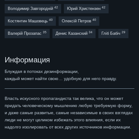
42
42
Володимир Завгородній
Юрий Христензен
40
40
Костянтин Машовець
Олексій Петров
35
34
29
Валерій Прозапас
Денис Казанский
Гліб Бабіч
Информация
Блуждая в потоках дезинформации,
каждый может найти свою… удобную для него правду.
Власть искусного пропагандиста так велика, что он может
придать человеческому мышлению любую требуемую форму,
и даже самые развитые, самые независимые в своих взглядах
люди не могут целиком избежать этого влияния, если их
надолго изолировать от всех других источников информации.