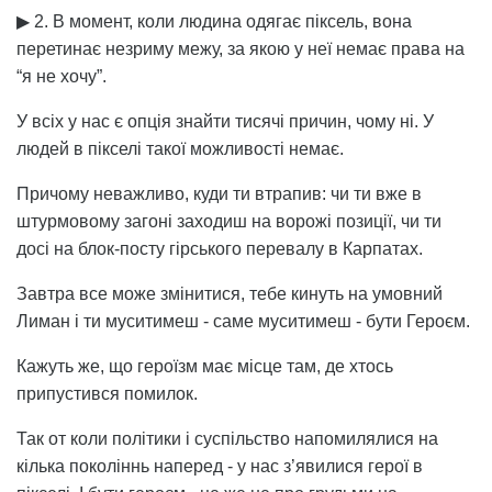
▶ 2. В момент, коли людина одягає піксель, вона
перетинає незриму межу, за якою у неї немає права на
“я не хочу”.
У всіх у нас є опція знайти тисячі причин, чому ні. У
людей в пікселі такої можливості немає.
Причому неважливо, куди ти втрапив: чи ти вже в
штурмовому загоні заходиш на ворожі позиції, чи ти
досі на блок-посту гірського перевалу в Карпатах.
Завтра все може змінитися, тебе кинуть на умовний
Лиман і ти муситимеш - саме муситимеш - бути Героєм.
Кажуть же, що героїзм має місце там, де хтось
припустився помилок.
Так от коли політики і суспільство напомилялися на
кілька поколіннь наперед - у нас з’явилися герої в