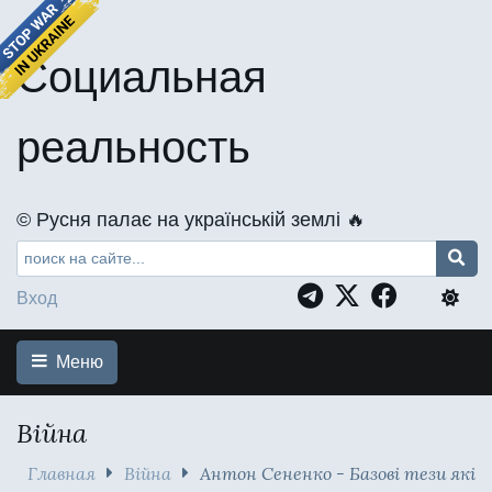
Социальная
реальность
©️ Русня палає на українській землі 🔥
Вход
Меню
Війна
Главная
Війна
Антон Сененко - Базові тези які