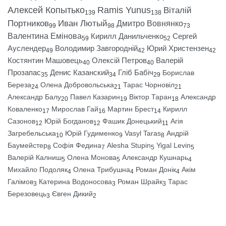
Алексей Копытько
Ramis Yunus
Віталій
139
138
Портников
Иван Лютый
Дмитро Вовнянко
99
98
73
Валентина Емінова
Кирилл Данильченко
Сергей
59
52
Ауслендер
Володимир Завгородній
Юрий Христензен
49
42
42
Костянтин Машовець
Олексій Петров
Валерій
40
40
Прозапас
Денис Казанский
Гліб Бабіч
Борислав
35
34
29
Береза
Олена Добровольська
Тарас Чорновіл
24
21
21
Александр Балу
Павел Казарин
Віктор Таран
Александр
20
19
18
Коваленко
Мирослав Гай
Мартин Брест
Кирилл
17
16
14
Сазонов
Юрій Богданов
Фашик Донецький
Агія
12
12
11
Загребельська
Юрій Гудименко
Vasyl Taras
Андрій
10
9
8
Баумейстер
Софія Федина
Alesha Stupin
Yigal Levin
8
7
5
5
Валерій Калниш
Олена Монова
Александр Кушнарь
5
5
4
Михайло Подоляк
Олена Трибушна
Роман Донік
Акім
4
4
4
Галімов
Катерина Водоносова
Роман Шрайк
Тарас
3
3
3
Березовець
Євген Дикий
3
2