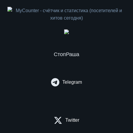
СтопРаша
Telegram
Twitter