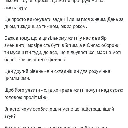
пікселі. І бути героєм - це же не про грудьми на
амбразуру.
Це просто виконувати задачі і лишатися живим. День за
днем, тиждень за тижнем, рік за роком.
База в тому, що в цивільному житті у нас є вибір
зменшити імовірність бути вбитим, а в Силах оборони
ти мусиш іти туди, де все, що відбувається, має на меті
одне - знищити тебе фізично.
Цей другий рівень - він складніший для розуміння
цивільними.
Щоб його уявити - слід хоч раз в житті почути над своєю
головою проліт міни.
Знаєте, чому особисто для мене це найстрашніший
звук?
Бо вона летить достатньо швидко, щоб ти ледве