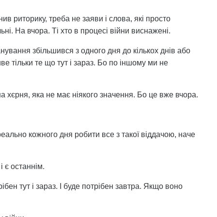
ив риторику, треба не заяви і слова, які просто
ьні. На вчора. Ті хто в процесі війни виснажені.
анування збільшився з одного дня до кількох днів або
ве тільки те що тут і зараз. Бо по іншому ми не
на хєрня, яка не має ніякого значення. Бо це вже вчора.
еально кожного дня робити все з такої віддачою, наче
і є останнім.
ібен тут і зараз. І буде потрібен завтра. Якщо воно