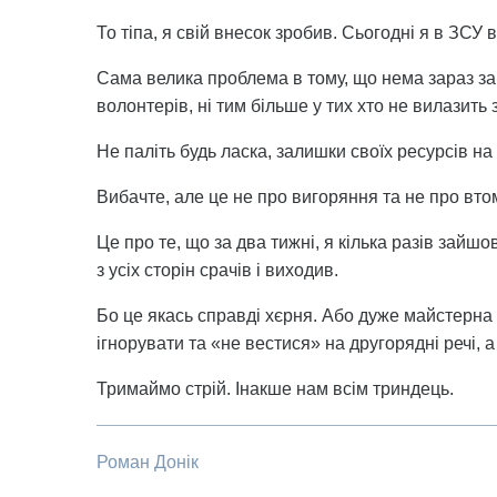
То тіпа, я свій внесок зробив. Сьогодні я в ЗСУ 
Сама велика проблема в тому, що нема зараз зай
волонтерів, ні тим більше у тих хто не вилазить 
Не паліть будь ласка, залишки своїх ресурсів н
Вибачте, але це не про вигоряння та не про вто
Це про те, що за два тижні, я кілька разів зайш
з усіх сторін срачів і виходив.
Бо це якась справді хєрня. Або дуже майстерн
ігнорувати та «не вестися» на другорядні речі, а
Тримаймо стрій. Інакше нам всім триндець.
Роман Донік