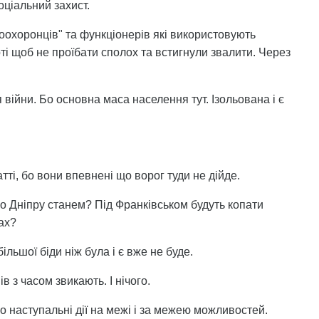
оціальний захист.
авоохоронців" та функціонерів які використовують
рті щоб не проїбати сполох та встигнули звалити. Через
війни. Бо основна маса населення тут. Ізольована і є
ті, бо вони впевнені що ворог туди не дійде.
По Дніпру станем? Під Франківськом будуть копати
ах?
льшої біди ніж була і є вже не буде.
в з часом звикають. І нічого.
о наступальні дії на межі і за межею можливостей.