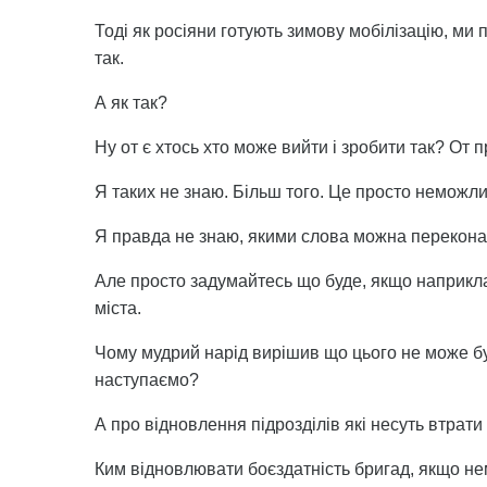
Тоді як росіяни готують зимову мобілізацію, ми
так.
А як так?
Ну от є хтось хто може вийти і зробити так? От 
Я таких не знаю. Більш того. Це просто неможли
Я правда не знаю, якими слова можна перекона
Але просто задумайтесь що буде, якщо наприкла
міста.
Чому мудрий нарід вирішив що цього не може б
наступаємо?
А про відновлення підрозділів які несуть втрати 
Ким відновлювати боєздатність бригад, якщо не