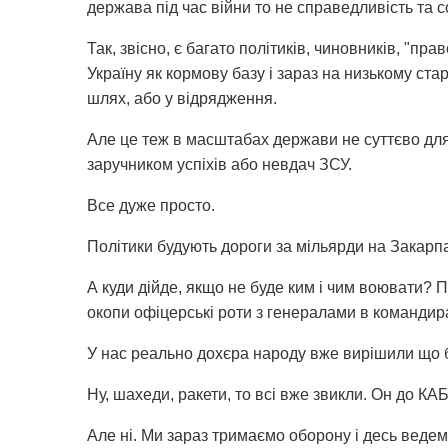
держава під час війни то не справедливість та с
Так, звісно, є багато політиків, чиновників, "пр
Україну як кормову базу і зараз на низькому ста
шлях, або у відрядження.
Але це теж в масштабах держави не суттєво для 
заручником успіхів або невдач ЗСУ.
Все дуже просто.
Політики будують дороги за мільярди на Закарпат
А куди дійде, якщо не буде ким і чим воювати? 
окопи офіцерські роти з генералами в командир
У нас реально дохєра народу вже вирішили що бі
Ну, шахеди, ракети, то всі вже звикли. Он до КАБі
Але ні. Ми зараз тримаємо оборону і десь ведем