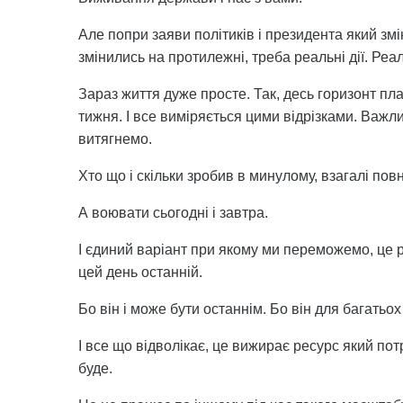
Але попри заяви політиків і президента який змін
змінились на протилежні, треба реальні дії. Реал
Зараз життя дуже просте. Так, десь горизонт пл
тижня. І все виміряється цими відрізками. Важли
витягнемо.
Хто що і скільки зробив в минулому, взагалі пов
А воювати сьогодні і завтра.
І єдиний варіант при якому ми переможемо, це р
цей день останній.
Бо він і може бути останнім. Бо він для багатьох 
І все що відволікає, це вижирає ресурс який потр
буде.