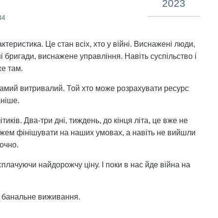
2023
34
ктеристика. Це стан всіх, хто у війні. Виснажені люди,
і бригади, виснажене управління. Навіть суспільство і
же там.
у самий витривалий. Той хто може розрахувати ресурс
ніше.
тиків. Два-три дні, тиждень, до кінця літа, це вже не
можем фінішувати на наших умовах, а навіть не вийшли
точно.
сплачуючи найдорожчу ціну. І поки в нас йде війна на
за банальне виживання.