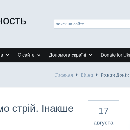
ность
ив
О сайте
Допомога Україні
Donate for Uk
Главная
Війна
Роман Донік 
о стрій. Інакше
17
августа