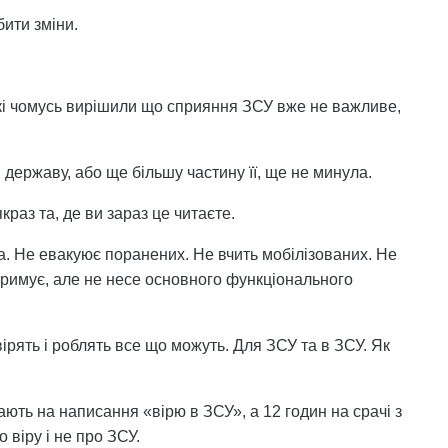
ити зміни.
 які чомусь вирішили що сприяння ЗСУ вже не важливе,
 державу, або ще більшу частину її, ще не минула.
краз та, де ви зараз це читаєте.
а. Не евакуює поранених. Не вчить мобілізованих. Не
дтримує, але не несе основного функціонального
 вірять і роблять все що можуть. Для ЗСУ та в ЗСУ. Як
ають на написання «вірю в ЗСУ», а 12 годин на срачі з
о віру і не про ЗСУ.