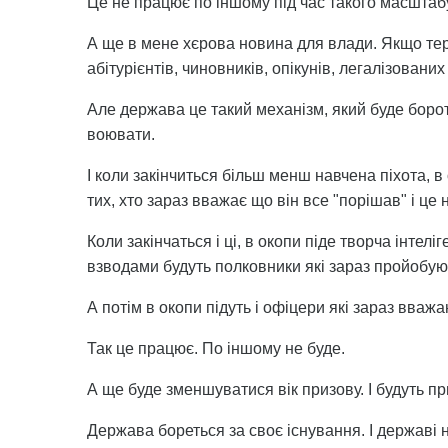
Це не працює по іншому під час такого масштабу
А ще в мене хєрова новина для влади. Якщо те
абітурієнтів, чиновників, опікунів, легалізованих
Але держава це такий механізм, який буде борот
воювати.
І коли закінчиться більш менш навчена піхота, в
тих, хто зараз вважає що він все "порішав" і це 
Коли закінчаться і ці, в окопи піде творча інтелі
взводами будуть полковники які зараз пройобуют
А потім в окопи підуть і офіцери які зараз вваж
Так це працює. По іншому не буде.
А ще буде зменшуватися вік призову. І будуть 
Держава бореться за своє існування. І державі н