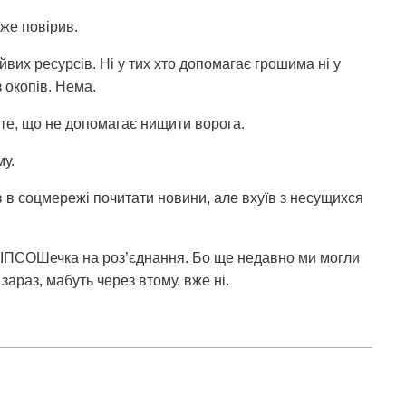
вже повірив.
вих ресурсів. Ні у тих хто допомагає грошима ні у
з окопів. Нема.
а те, що не допомагає нищити ворога.
му.
ов в соцмережі почитати новини, але вхуїв з несущихся
а ІПСОШечка на роз’єднання. Бо ще недавно ми могли
 зараз, мабуть через втому, вже ні.