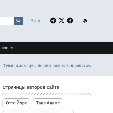
Вход
raine
- Тримаймо стрій. Інакше нам всім триндець.
Страницы авторов сайта
Отто Йорк
Таня Адамс