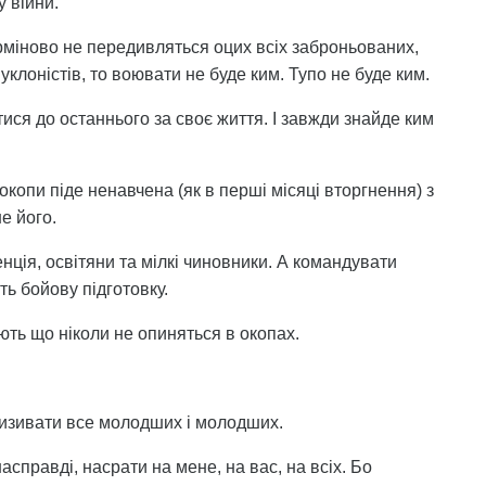
 війни.
рміново не передивляться оцих всіх заброньованих,
 уклоністів, то воювати не буде ким. Тупо не буде ким.
ися до останнього за своє життя. І завжди знайде ким
 окопи піде ненавчена (як в перші місяці вторгнення) з
не його.
генція, освітяни та мілкі чиновники. А командувати
ь бойову підготовку.
ають що ніколи не опиняться в окопах.
призивати все молодших і молодших.
асправді, насрати на мене, на вас, на всіх. Бо