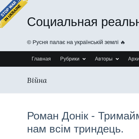
Социальная реаль
©️ Русня палає на українській землі 🔥
Главная
Рубрики
Авторы
Арх
Війна
Роман Донік - Тримайм
нам всім триндець.