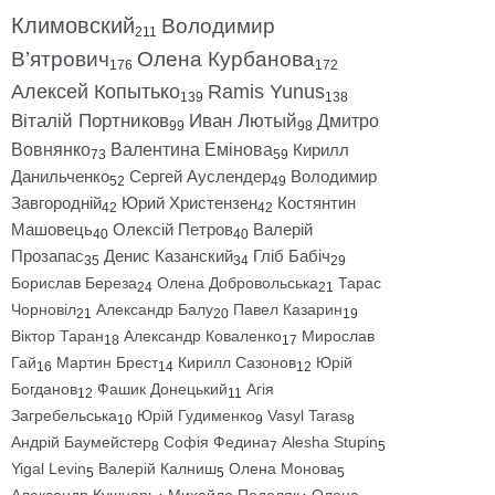
Климовский
Володимир
211
В’ятрович
Олена Курбанова
176
172
Алексей Копытько
Ramis Yunus
139
138
Віталій Портников
Иван Лютый
Дмитро
99
98
Вовнянко
Валентина Емінова
Кирилл
73
59
Данильченко
Сергей Ауслендер
Володимир
52
49
Завгородній
Юрий Христензен
Костянтин
42
42
Машовець
Олексій Петров
Валерій
40
40
Прозапас
Денис Казанский
Гліб Бабіч
35
34
29
Борислав Береза
Олена Добровольська
Тарас
24
21
Чорновіл
Александр Балу
Павел Казарин
21
20
19
Віктор Таран
Александр Коваленко
Мирослав
18
17
Гай
Мартин Брест
Кирилл Сазонов
Юрій
16
14
12
Богданов
Фашик Донецький
Агія
12
11
Загребельська
Юрій Гудименко
Vasyl Taras
10
9
8
Андрій Баумейстер
Софія Федина
Alesha Stupin
8
7
5
Yigal Levin
Валерій Калниш
Олена Монова
5
5
5
Александр Кушнарь
Михайло Подоляк
Олена