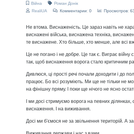
Війна
Роман Донік
RealiUA
Комментарии: 0
Просмотров: 6
Не втома. Виснаженість. Це зараз навіть не хара
виснажені війська, виснажена техніка, виснажен
те виснажене. Хто більше, хто менше, але всі в
Це не погано і не добре. Це так є. Виграє війн
так, щоб виснаження ворога стало критичним ра
Дивлюся, ці прості речі почали доходити і до полі
працює. Бо всі розуміють. Ми ще не тільки не 
на фінішну пряму. І поки ще нічого не ясно оста
І ми досі стримуємо ворога на певних ділянках, 
виснаження. І на виживання.
Досі ми б'ємося не за звільнення територій. А 
Виживання держави і нас з вами.