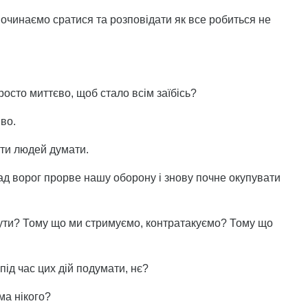
 починаємо сратися та розповідати як все робиться не
просто миттєво, щоб стало всім заїбісь?
во.
ти людей думати.
д ворог прорве нашу оборону і знову почне окупувати
ути? Тому що ми стримуємо, контратакуємо? Тому що
під час цих дій подумати, нє?
ма нікого?