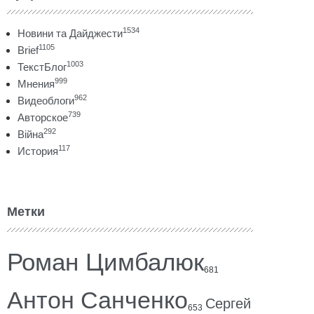
1534
Новини та Дайджести
1105
Brief
1003
ТекстБлог
999
Мнения
962
Видеоблоги
739
Авторское
292
Війна
117
История
Метки
Роман Цимбалюк
681
Антон Санченко
Сергей
653