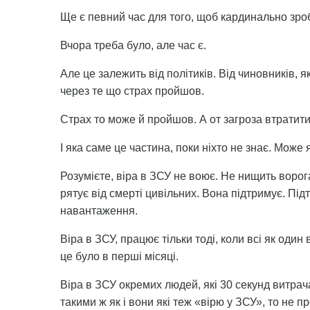
Ще є певний час для того, щоб кардинально зроб
Вчора треба було, але час є.
Але це залежить від політиків. Від чиновників,
через те що страх пройшов.
Страх то може й пройшов. А от загроза втратити
І яка саме це частина, поки ніхто не знає. Може я
Розумієте, віра в ЗСУ не воює. Не нищить ворог
рятує від смерті цивільних. Вона підтримує. Пі
навантаження.
Віра в ЗСУ, працює тільки тоді, коли всі як один
це було в перші місяці.
Віра в ЗСУ окремих людей, які 30 секунд витрач
такими ж як і вони які теж «вірю у ЗСУ», то не пр