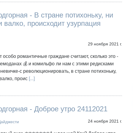
дгорная - В стране потихоньку, ни
и валко, происходит узурпация
29 ноября 2021 г.
ут особо романтичные граждане считают, сколько это -
емоданах 💰 и комильфо ли нам с этими редисками
невичке-с революционировать, в стране потихоньку,
 валко, проис
[...]
дгорная - Доброе утро 24112021
24 ноября 2021 г.
Дайджести