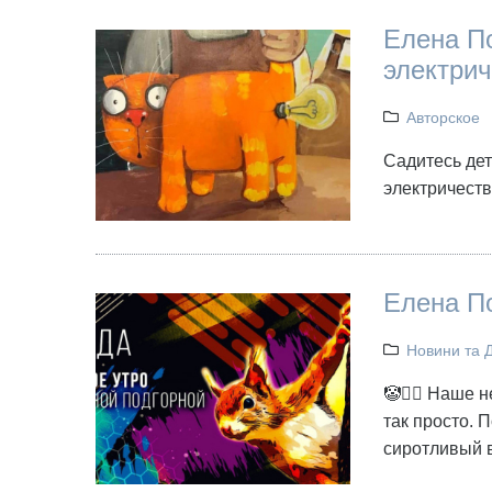
Елена По
электрич
Авторское
Садитесь дет
электричеств
Елена По
Новини та 
🤡🤷‍♀️ Наше
так просто. 
сиротливый в