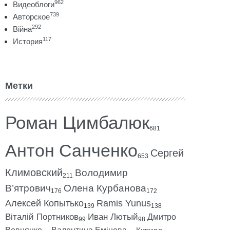
962
Видеоблоги
739
Авторское
292
Війна
117
История
Метки
Роман Цимбалюк
681
Антон Санченко
Сергей
653
Климовский
Володимир
211
В’ятрович
Олена Курбанова
176
172
Алексей Копытько
Ramis Yunus
139
138
Віталій Портников
Иван Лютый
Дмитро
99
98