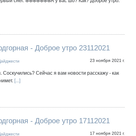
ервый снег. ❄️❄️❄️❄️❄️❄️❄️А у вас шо? Как? Доброе утро.
дгорная - Доброе утро 23112021
23 ноября 2021 г.
Дайджести
. Соскучились? Сейчас я вам новости расскажу - как
снимет.
[...]
дгорная - Доброе утро 17112021
17 ноября 2021 г.
Дайджести