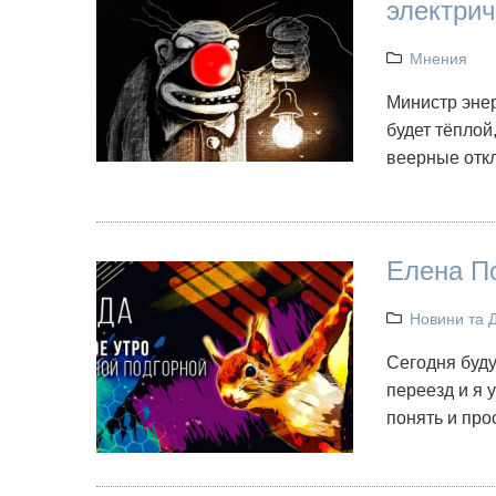
электрич
Мнения
Министр энер
будет тёплой
веерные откл
Елена По
Новини та 
Сегодня буду
переезд и я 
понять и прос