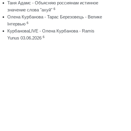
Таня Адамс - Объясняю россиянам истинное
6
значение слова "ахуй"
Олена Курбанова - Тарас Березовець - Велике
6
Інтервью
КурбановаLIVE - Олена Курбанова - Ramis
6
Yunus 03.06.2026