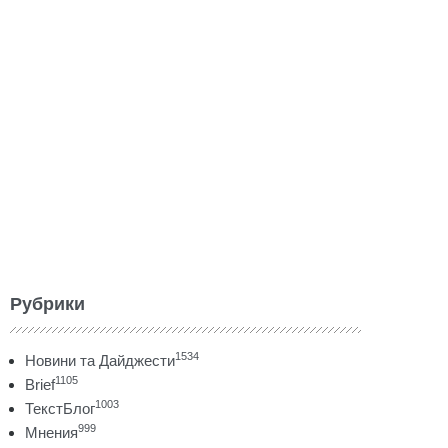
Рубрики
1534
Новини та Дайджести
1105
Brief
1003
ТекстБлог
999
Мнения