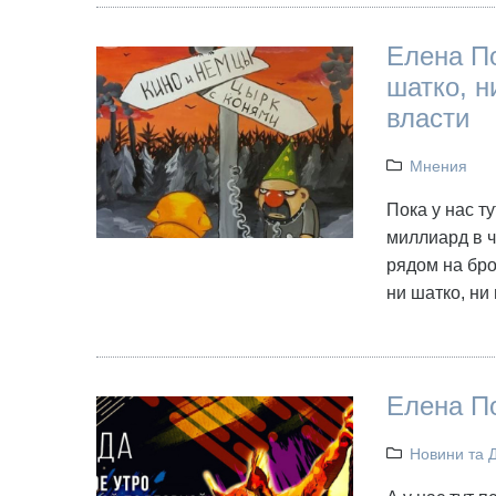
Елена По
шатко, н
власти
Мнения
Пока у нас т
миллиард в ч
рядом на бро
ни шатко, ни
Елена По
Новини та 