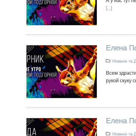
А у нас тут п
[...]
Елена По
Новини та 
Всем здрасти
рукой скуку 
Елена По
Новини та 