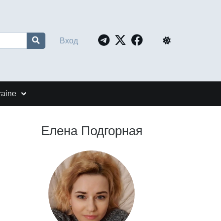
Вход
raine
Елена Подгорная