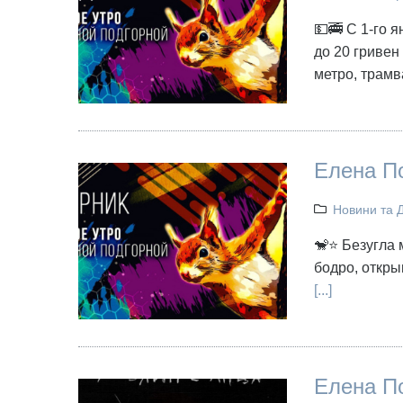
💵🚎 С 1-го 
до 20 гривен
метро, трамв
Елена По
Новини та 
🐒⭐ Безугла 
бодро, откры
[...]
Елена По