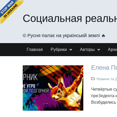
Социальная реаль
©️ Русня палає на українській землі 🔥
Главная
Рубрики
Авторы
Арх
Елена По
Новини та 
Четвёртые су
преЗедента и
Возбудились