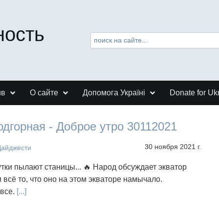
ность
ив
О сайте
Допомога Україні
Donate for Uk
дгорная - Доброе утро 30112021
30 ноября 2021 г.
Дайджести
тки пылают станицы... 🔥 Народ обсуждает экватор
 всё то, что оно на этом экваторе намычало.
 все.
[...]