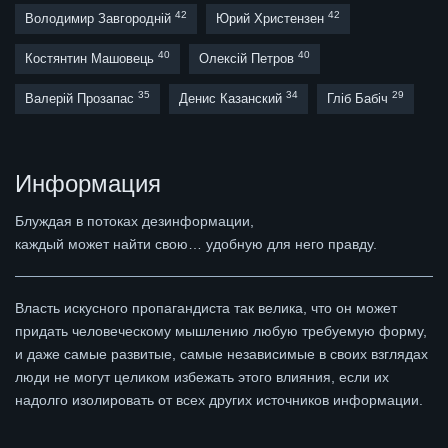
42
42
Володимир Завгородній
Юрий Христензен
40
40
Костянтин Машовець
Олексій Петров
35
34
29
Валерій Прозапас
Денис Казанский
Гліб Бабіч
Информация
Блуждая в потоках дезинформации,
каждый может найти свою… удобную для него правду.
Власть искусного пропагандиста так велика, что он может
придать человеческому мышлению любую требуемую форму,
и даже самые развитые, самые независимые в своих взглядах
люди не могут целиком избежать этого влияния, если их
надолго изолировать от всех других источников информации.