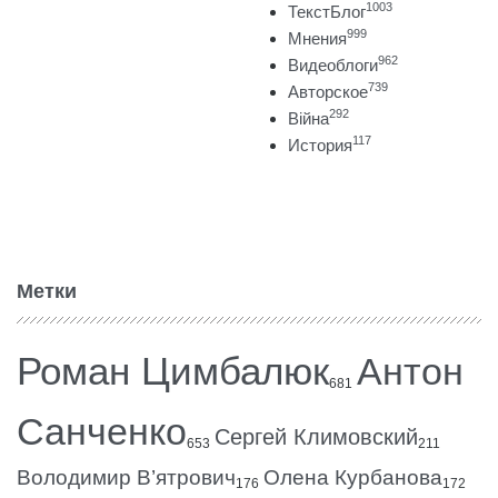
1003
ТекстБлог
999
Мнения
962
Видеоблоги
739
Авторское
292
Війна
117
История
Метки
Роман Цимбалюк
Антон
681
Санченко
Сергей Климовский
653
211
Володимир В’ятрович
Олена Курбанова
176
172