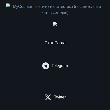
СтопРаша
Telegram
Twitter