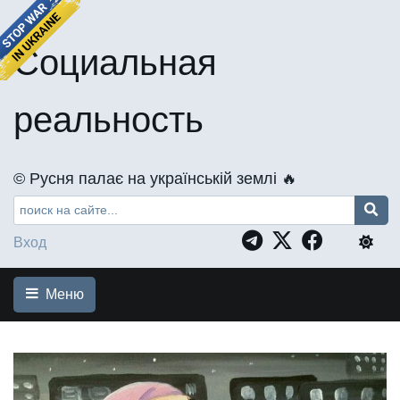
Социальная
реальность
©️ Русня палає на українській землі 🔥
Вход
Меню