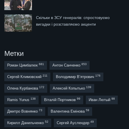
Скільки в ЗСУ генералів: спростовуємо
вигадки і розставляємо акценти
Метки
681
653
Роман Цимбалюк
Антон Санченко
211
176
Сергей Климовский
Володимир В’ятрович
172
139
Олена Курбанова
Алексей Копытько
138
99
98
Ramis Yunus
Віталій Портников
Иван Лютый
73
59
Дмитро Вовнянко
Валентина Емінова
52
49
Кирилл Данильченко
Сергей Ауслендер