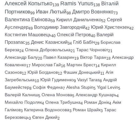
Алексей Копытько
Ramis Yunus
Віталій
139
138
Портников
Иван Лютый
Дмитро Вовнянко
99
98
73
Валентина Емінова
Кирилл Данильченко
Сергей
59
52
Ауслендер
Володимир Завгородній
Юрий Христензен
49
42
42
Костянтин Машовець
Олексій Петров
Валерій
40
40
Прозапас
Денис Казанский
Гліб Бабіч
Борислав
35
34
29
Береза
Олена Добровольська
Тарас Чорновіл
24
21
21
Александр Балу
Павел Казарин
Віктор Таран
Александр
20
19
18
Коваленко
Мирослав Гай
Мартин Брест
Кирилл
17
16
14
Сазонов
Юрій Богданов
Фашик Донецький
Агія
12
12
11
Загребельська
Юрій Гудименко
Vasyl Taras
Андрій
10
9
8
Баумейстер
Софія Федина
Alesha Stupin
Yigal Levin
8
7
5
5
Валерій Калниш
Олена Монова
Александр Кушнарь
5
5
4
Михайло Подоляк
Олена Трибушна
Роман Донік
Акім
4
4
4
Галімов
Катерина Водоносова
Роман Шрайк
Тарас
3
3
3
Березовець
Євген Дикий
3
2