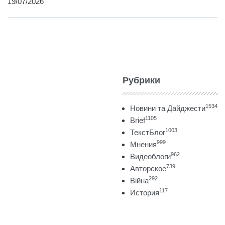
19/07/2026
Рубрики
1534
Новини та Дайджести
1105
Brief
1003
ТекстБлог
999
Мнения
962
Видеоблоги
739
Авторское
292
Війна
117
История