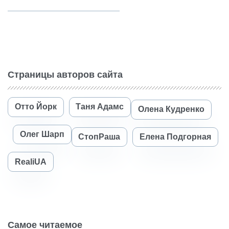
Страницы авторов сайта
Отто Йорк
Таня Адамс
Олена Кудренко
Олег Шарп
СтопРаша
Елена Подгорная
RealiUA
Самое читаемое