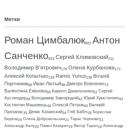
Метки
Роман Цимбалюк
Антон
681
Санченко
Сергей Климовский
653
211
Володимир В’ятрович
Олена Курбанова
176
172
Алексей Копытько
Ramis Yunus
Віталій
139
138
Портников
Иван Лютый
Дмитро Вовнянко
99
98
73
Валентина Емінова
Кирилл Данильченко
Сергей
59
52
Ауслендер
Володимир Завгородній
Юрий Христензен
49
42
42
Костянтин Машовець
Олексій Петров
Валерій
40
40
Прозапас
Денис Казанский
Гліб Бабіч
Борислав
35
34
29
Береза
Олена Добровольська
Тарас Чорновіл
24
21
21
Александр Балу
Павел Казарин
Віктор Таран
Александр
20
19
18