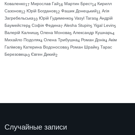
Коваленко
Мирослав Гай
Мартин Брест
Кирилл
17
16
14
Сазонов
Юрій Богданов
Фашик Донецький
Агія
12
12
11
Загребельська
Юрій Гудименко
Vasyl Taras
Андрій
10
9
8
Баумейстер
Софія Федина
Alesha Stupin
Yigal Levin
8
7
5
5
Валерій Калниш
Олена Монова
Александр Кушнарь
5
5
4
Михайло Подоляк
Олена Трибушна
Роман Донік
Акім
4
4
4
Галімов
Катерина Водоносова
Роман Шрайк
Тарас
3
3
3
Березовець
Євген Дикий
3
2
Случайные записи