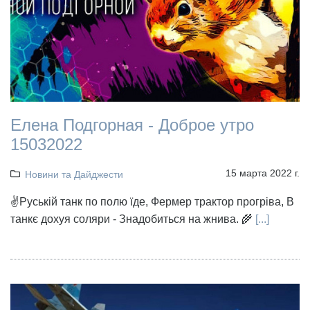
Елена Подгорная - Доброе утро
15032022
15 марта 2022 г.
Новини та Дайджести
✌️Руській танк по полю їде, Фермер трактор прогріва, В
танкє дохуя соляри - Знадобиться на жнива. 🌾
[...]