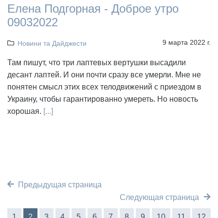
Елена Подгорная - Доброе утро
09032022
9 марта 2022 г.
Новини та Дайджести
Там пишут, что три лаптевых вертушки высадили
десант лаптей. И они почти сразу все умерли. Мне не
понятен смысл этих всех телодвижений с приездом в
Украину, чтобы гарантированно умереть. Но новость
хорошая.
[...]
Предыдущая страница
Следующая страница
1
2
3
4
5
6
7
8
9
10
11
12