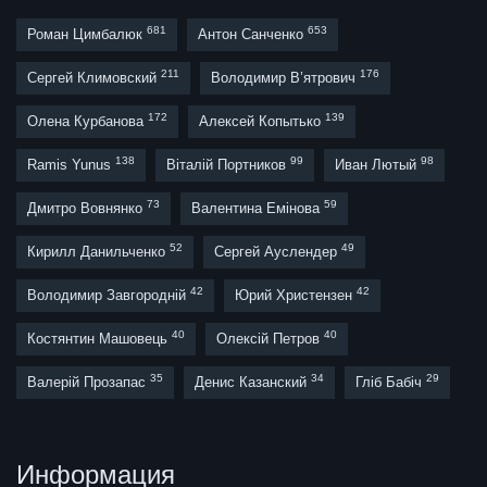
681
653
Роман Цимбалюк
Антон Санченко
211
176
Сергей Климовский
Володимир В’ятрович
172
139
Олена Курбанова
Алексей Копытько
138
99
98
Ramis Yunus
Віталій Портников
Иван Лютый
73
59
Дмитро Вовнянко
Валентина Емінова
52
49
Кирилл Данильченко
Сергей Ауслендер
42
42
Володимир Завгородній
Юрий Христензен
40
40
Костянтин Машовець
Олексій Петров
35
34
29
Валерій Прозапас
Денис Казанский
Гліб Бабіч
Информация