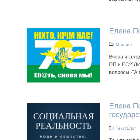
Елена По
Мнения
Вчера и сего
ПП и ЕС?"Люд
вопросы:-"А 
Елена По
государс
ТекстБлог