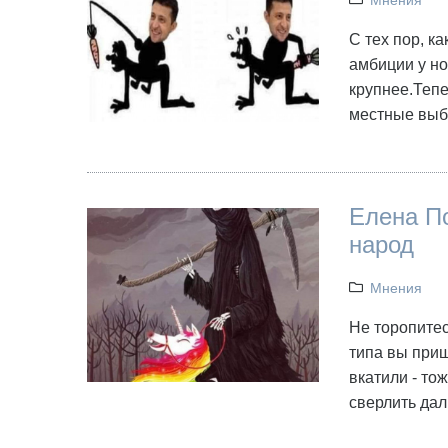
Мнения
С тех пор, к
амбиции у но
крупнее.Тепе
местные выб
Елена По
народ
Мнения
Не торопитес
типа вы приш
вкатили - то
сверлить дал