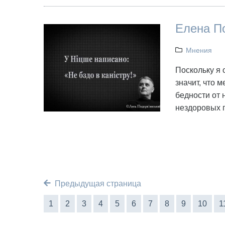
Елена П
Мнения
Поскольку я 
значит, что 
бедности от 
нездоровых п
Предыдущая страница
1
2
3
4
5
6
7
8
9
10
1