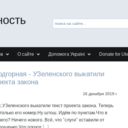
ность
ив
О сайте
Допомога Україні
Donate for Uk
дгорная - УЗеленского выкатили
оекта закона
16 декабря 2019 г.
кс.УЗеленского выкатили текст проекта закона. Теперь
только его номер.Ну штош. Идём по пунктам.Что в
его? Ничего нового. Всё, что "слуги" оставили от
рошенко.Что плохог
[...]