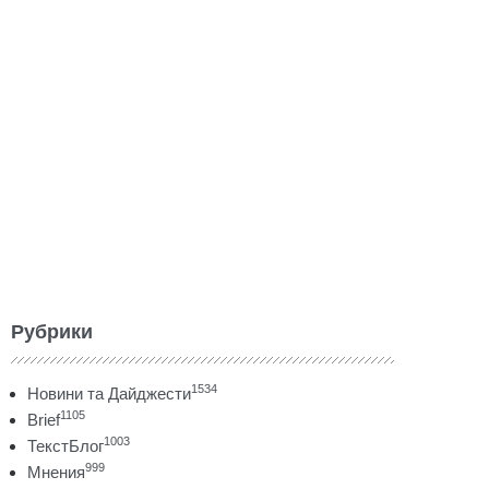
Рубрики
1534
Новини та Дайджести
1105
Brief
1003
ТекстБлог
999
Мнения