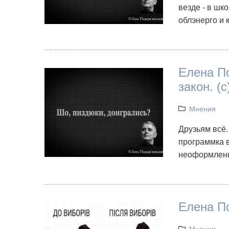
везде - в шко
облэнерго и 
Елена По
закон. (с
Мнения
Друзьям всё.
программка в
неоформлен
Елена П