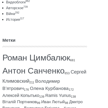
962
Видеоблоги
739
Авторское
292
Війна
117
История
Метки
Роман Цимбалюк
681
Антон Санченко
Сергей
653
Климовский
Володимир
211
В’ятрович
Олена Курбанова
176
172
Алексей Копытько
Ramis Yunus
139
138
Віталій Портников
Иван Лютый
Дмитро
99
98