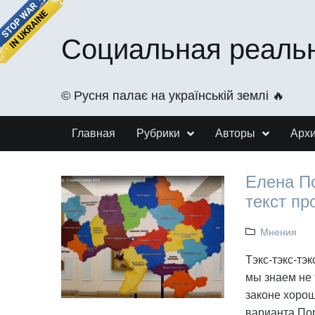
Социальная реаль
©️ Русня палає на українській землі 🔥
Главная
Рубрики
Авторы
Арх
Елена По
текст пр
Мнения
Тэкс-тэкс-тэ
мы знаем не 
законе хорош
варианта По