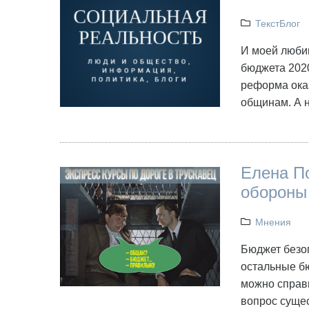
ТекстБлог
И моей люби
бюджета 2020
реформа оказ
общинам. А 
Елена По
обороны
Мнения
Бюджет безоп
остальные бю
можно справи
вопрос суще