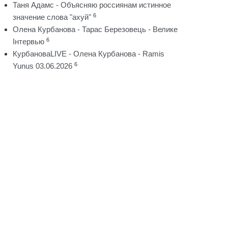
Таня Адамс - Объясняю россиянам истинное
6
значение слова "ахуй"
Олена Курбанова - Тарас Березовець - Велике
6
Інтервью
КурбановаLIVE - Олена Курбанова - Ramis
6
Yunus 03.06.2026