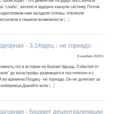
ас происходит - это демонтаж государства.Сначала
на "слабо", весело и задорно хакнули систему. Потом
идиотизмом нам загадили головы, отвлекли
бессилили и лишили возможности
[...]
дгорная - 3,14здец - не торнадо
8 ноября 2019 г.
омнить,что в истории не бывает бдыщь. События от
или" до катастрофы развиваются постепенно и с
 во времени.Пиздец - не торнадо. Он не долетает за
о побережья.Давайте вспо
[...]
одгорная - Бюджет децентрализации