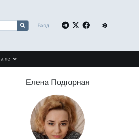
Вход
raine
Елена Подгорная