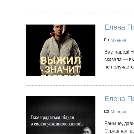
Елена П
Мнения
Вау, народ! 
сказала — вы
не получаетс
Елена П
Мнения
Раньше, давн
Страшная, в