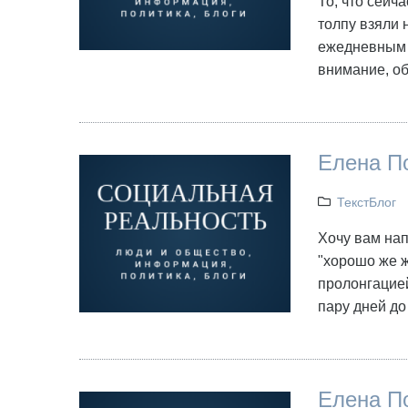
То, что сейч
толпу взяли 
ежедневным 
внимание, о
Елена По
ТекстБлог
Хочу вам нап
"хорошо же ж
пролонгацией
пару дней д
Елена П