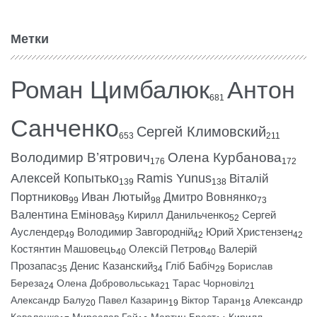
Метки
Роман Цимбалюк
Антон
681
Санченко
Сергей Климовский
653
211
Володимир В’ятрович
Олена Курбанова
176
172
Алексей Копытько
Ramis Yunus
Віталій
139
138
Портников
Иван Лютый
Дмитро Вовнянко
99
98
73
Валентина Емінова
Кирилл Данильченко
Сергей
59
52
Ауслендер
Володимир Завгородній
Юрий Христензен
49
42
42
Костянтин Машовець
Олексій Петров
Валерій
40
40
Прозапас
Денис Казанский
Гліб Бабіч
Борислав
35
34
29
Береза
Олена Добровольська
Тарас Чорновіл
24
21
21
Александр Балу
Павел Казарин
Віктор Таран
Александр
20
19
18