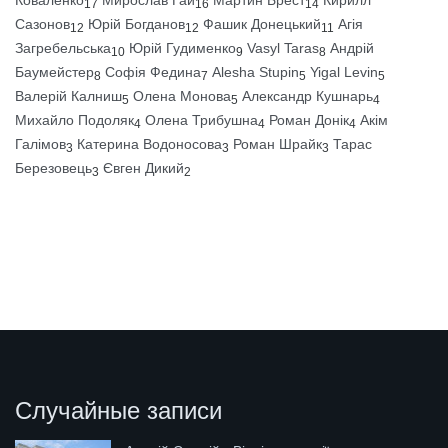
Коваленко
Мирослав Гай
Мартин Брест
Кирилл
17
16
14
Сазонов
Юрій Богданов
Фашик Донецький
Агія
12
12
11
Загребельська
Юрій Гудименко
Vasyl Taras
Андрій
10
9
8
Баумейстер
Софія Федина
Alesha Stupin
Yigal Levin
8
7
5
5
Валерій Калниш
Олена Монова
Александр Кушнарь
5
5
4
Михайло Подоляк
Олена Трибушна
Роман Донік
Акім
4
4
4
Галімов
Катерина Водоносова
Роман Шрайк
Тарас
3
3
3
Березовець
Євген Дикий
3
2
Случайные записи