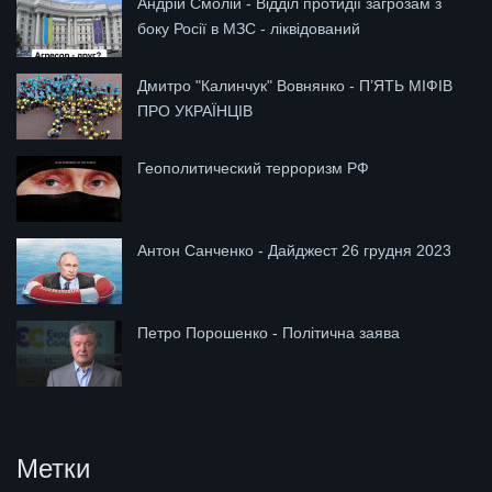
Андрій Смолій - Відділ протидії загрозам з
боку Росії в МЗС - ліквідований
Дмитро "Калинчук" Вовнянко - П’ЯТЬ МІФІВ
ПРО УКРАЇНЦІВ
Геополитический терроризм РФ
Антон Санченко - Дайджест 26 грудня 2023
Петро Порошенко - Політична заява
Метки