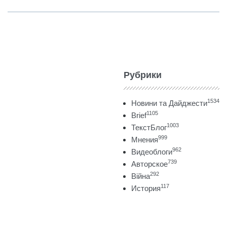
Рубрики
1534
Новини та Дайджести
1105
Brief
1003
ТекстБлог
999
Мнения
962
Видеоблоги
739
Авторское
292
Війна
117
История