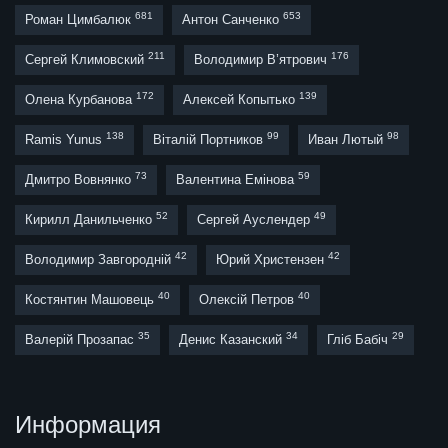
681
653
Роман Цимбалюк
Антон Санченко
211
176
Сергей Климовский
Володимир В’ятрович
172
139
Олена Курбанова
Алексей Копытько
138
99
98
Ramis Yunus
Віталій Портников
Иван Лютый
73
59
Дмитро Вовнянко
Валентина Емінова
52
49
Кирилл Данильченко
Сергей Ауслендер
42
42
Володимир Завгородній
Юрий Христензен
40
40
Костянтин Машовець
Олексій Петров
35
34
29
Валерій Прозапас
Денис Казанский
Гліб Бабіч
Информация