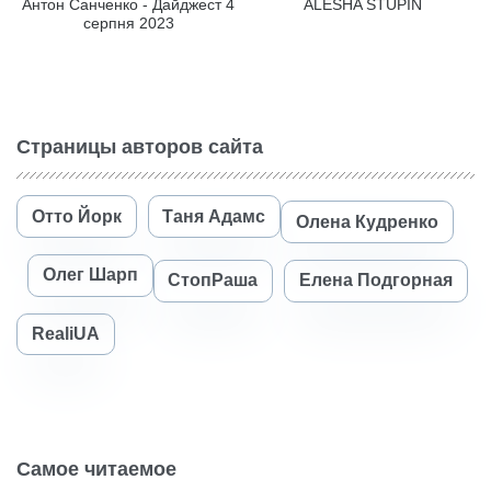
Антон Санченко - Дайджест 4
ALESHA STUPIN
серпня 2023
Страницы авторов сайта
Отто Йорк
Таня Адамс
Олена Кудренко
Олег Шарп
СтопРаша
Елена Подгорная
RealiUA
Самое читаемое