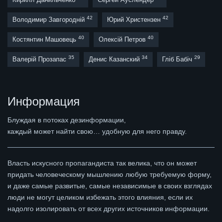
42
42
Володимир Завгородній
Юрий Христензен
40
40
Костянтин Машовець
Олексій Петров
35
34
29
Валерій Прозапас
Денис Казанский
Гліб Бабіч
Информация
Блуждая в потоках дезинформации,
каждый может найти свою… удобную для него правду.
Власть искусного пропагандиста так велика, что он может
придать человеческому мышлению любую требуемую форму,
и даже самые развитые, самые независимые в своих взглядах
люди не могут целиком избежать этого влияния, если их
надолго изолировать от всех других источников информации.