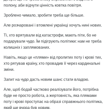
полону, аби відчути цінність ковтка повітря.
Зроблено чимало, зробити треба ще більше.
Але розчаровані і втомлені українці хочуть нині нових.
Ті, хто врятували від катастрофи, мають піти, бо не
подарували чудо. Їм підігрують політики: нам не треба
колишніх і заплямованих.
Навіть, якщо це «плями» від пролитих поту і крові тих,
хто рятував країну, хто провадив її через кардинальні
зміни.
Запит на чудо дасть новим шанс стати владою.
Але, щоб бодай частково реалізувати його, потрібна
буде не просто робота, а жертовність, яка плямами
поту і крові проступає на образі справжнього політика,
який ще вчора був новим.