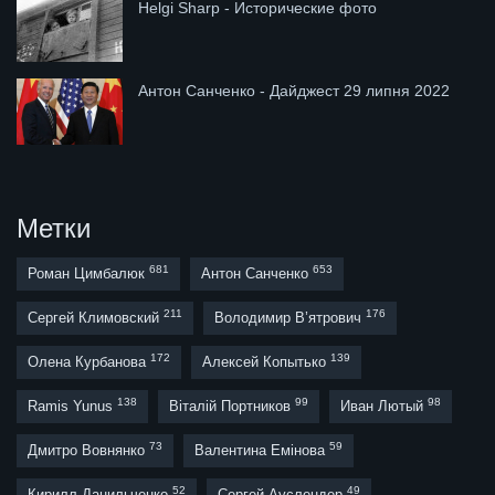
Helgi Sharp - Исторические фото
Антон Санченко - Дайджест 29 липня 2022
Метки
681
653
Роман Цимбалюк
Антон Санченко
211
176
Сергей Климовский
Володимир В’ятрович
172
139
Олена Курбанова
Алексей Копытько
138
99
98
Ramis Yunus
Віталій Портников
Иван Лютый
73
59
Дмитро Вовнянко
Валентина Емінова
52
49
Кирилл Данильченко
Сергей Ауслендер