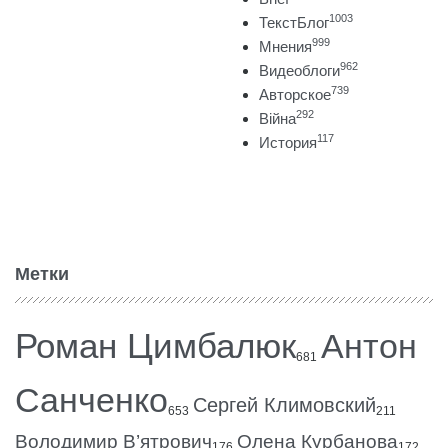
1003
ТекстБлог
999
Мнения
962
Видеоблоги
739
Авторское
292
Війна
117
История
Метки
Роман Цимбалюк
Антон
681
Санченко
Сергей Климовский
653
211
Володимир В’ятрович
Олена Курбанова
176
172