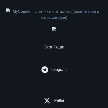
СтопРаша
Telegram
Twitter