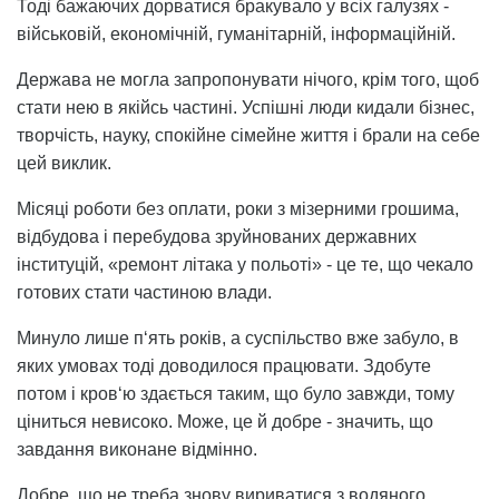
Тоді бажаючих дорватися бракувало у всіх галузях -
військовій, економічній, гуманітарній, інформаційній.
Держава не могла запропонувати нічого, крім того, щоб
стати нею в якійсь частині. Успішні люди кидали бізнес,
творчість, науку, спокійне сімейне життя і брали на себе
цей виклик.
Місяці роботи без оплати, роки з мізерними грошима,
відбудова і перебудова зруйнованих державних
інституцій, «ремонт літака у польоті» - це те, що чекало
готових стати частиною влади.
Минуло лише п‘ять років, а суспільство вже забуло, в
яких умовах тоді доводилося працювати. Здобуте
потом і кров‘ю здається таким, що було завжди, тому
ціниться невисоко. Може, це й добре - значить, що
завдання виконане відмінно.
Добре, що не треба знову вириватися з водяного