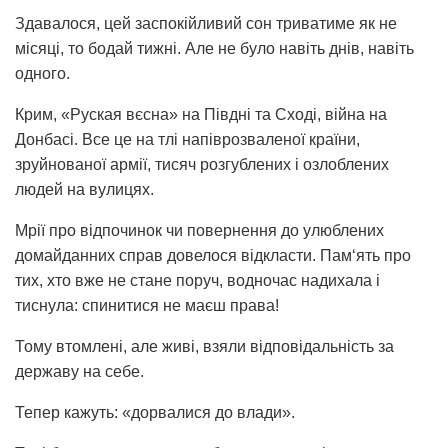
Здавалося, цей заспокійливий сон триватиме як не
місяці, то бодай тижні. Але не було навіть днів, навіть
одного.
Крим, «Руская вєсна» на Півдні та Сході, війна на
Донбасі. Все це на тлі напіврозваленої країни,
зруйнованої армії, тисяч розгублених і озлоблених
людей на вулицях.
Мрії про відпочинок чи повернення до улюблених
домайданних справ довелося відкласти. Пам‘ять про
тих, хто вже не стане поруч, водночас надихала і
тиснула: спинитися не маєш права!
Тому втомлені, але живі, взяли відповідальність за
державу на себе.
Тепер кажуть: «дорвалися до влади».