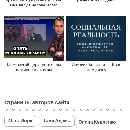
правильного питания убил во
решений - сто дней
мне веру в человечество
Московский цирк грозит нам
Алексей Копытько - Что к
немирным атомом
этому часу
Страницы авторов сайта
Отто Йорк
Таня Адамс
Олена Кудренко