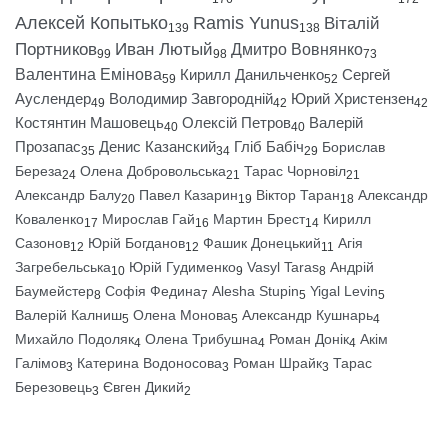
Алексей Копытько
Ramis Yunus
Віталій
139
138
Портников
Иван Лютый
Дмитро Вовнянко
99
98
73
Валентина Емінова
Кирилл Данильченко
Сергей
59
52
Ауслендер
Володимир Завгородній
Юрий Христензен
49
42
42
Костянтин Машовець
Олексій Петров
Валерій
40
40
Прозапас
Денис Казанский
Гліб Бабіч
Борислав
35
34
29
Береза
Олена Добровольська
Тарас Чорновіл
24
21
21
Александр Балу
Павел Казарин
Віктор Таран
Александр
20
19
18
Коваленко
Мирослав Гай
Мартин Брест
Кирилл
17
16
14
Сазонов
Юрій Богданов
Фашик Донецький
Агія
12
12
11
Загребельська
Юрій Гудименко
Vasyl Taras
Андрій
10
9
8
Баумейстер
Софія Федина
Alesha Stupin
Yigal Levin
8
7
5
5
Валерій Калниш
Олена Монова
Александр Кушнарь
5
5
4
Михайло Подоляк
Олена Трибушна
Роман Донік
Акім
4
4
4
Галімов
Катерина Водоносова
Роман Шрайк
Тарас
3
3
3
Березовець
Євген Дикий
3
2