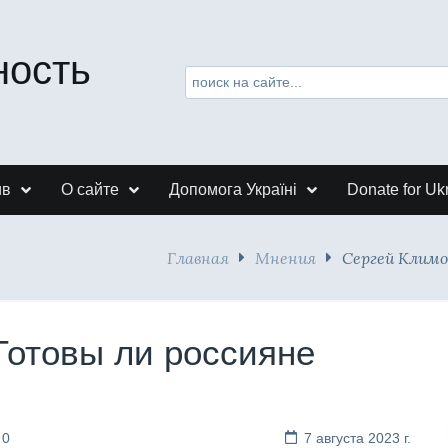
ность
ив
О сайте
Допомога Україні
Donate for Uk
Главная
Мнения
Сергей Климо
Готовы ли россияне
 0
7 августа 2023 г.