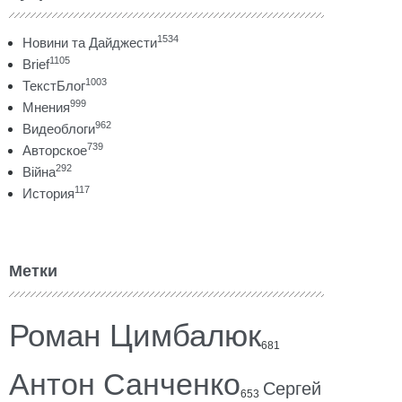
1534
Новини та Дайджести
1105
Brief
1003
ТекстБлог
999
Мнения
962
Видеоблоги
739
Авторское
292
Війна
117
История
Метки
Роман Цимбалюк
681
Антон Санченко
Сергей
653