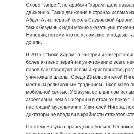
Слово "запрет", по-арабски "харам" дало назв
движению. Такие движения в странах ислама изв
Абдул-Азиз, первый король Саудовской Аравии,
таких безумных идей можно указать уничтожен
Ниневии, потому, что не исламские, и подрыв т
дошли.
В 2015 г. "Боко Харам" в Нигерии и Нигере об
более активно перейти к уничтожению всего неи
поровну исповедуют ислам и христианство, разг
уничтожали школы. Среди 23 млн. жителей Ниге
местным религиозным традициям. Школ мало л
мобильной связью. У Базума есть диплом исла
агрессивны, чем в Нигерии и в странах вокруг Н
настоящий мусульманин. У жителей Нигера, пох
диктаторы не впадали в крайности стяжательств
Поэтому Базума справедливо больше беспокоит 