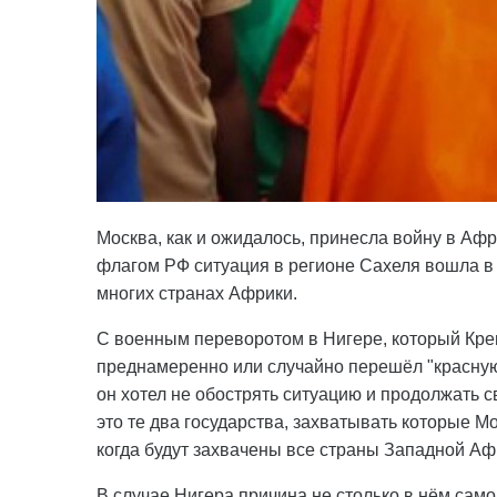
Москва, как и ожидалось, принесла войну в Афр
флагом РФ ситуация в регионе Сахеля вошла в т
многих странах Африки.
С военным переворотом в Нигере, который Крем
преднамеренно или случайно перешёл "красную
он хотел не обострять ситуацию и продолжать 
это те два государства, захватывать которые М
когда будут захвачены все страны Западной Афр
В случае Нигера причина не столько в нём само