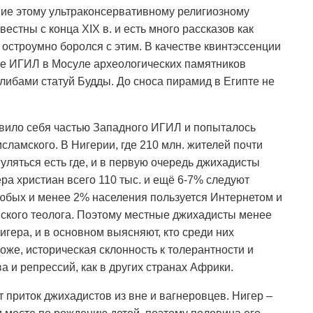
ание этому ультраконсервативному религиозному
естны с конца XIX в. и есть много рассказов как
 остроумно боролся с этим. В качестве квинтэссенции
ие ИГИЛ в Мосуле археологических памятников
алибами статуй Будды. До сноса пирамид в Египте не
ъявило себя частью Западного ИГИЛ и попыталось
сламского. В Нигерии, где 210 млн. жителей почти
уляться есть где, и в первую очередь джихадисты
ра христиан всего 110 тыс. и ещё 6-7% следуют
юбых и менее 2% населения пользуется Интернетом и
мского теолога. Поэтому местные джихадисты менее
игера, и в основном выясняют, кто среди них
оже, историческая склонность к толерантности и
а и репрессий, как в других странах Африки.
приток джихадистов из вне и вагнеровцев. Нигер –