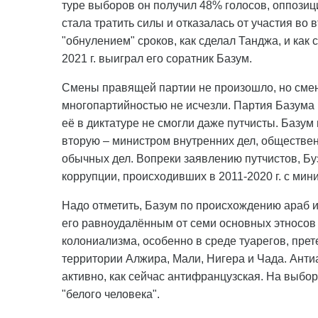
туре выборов он получил 48% голосов, оппозиц
стала тратить силы и отказалась от участия во в
"обнулением" сроков, как сделал Танджа, и как
2021 г. выиграл его соратник Базум.
Смены правящей партии не произошло, но смен
многопартийностью не исчезли. Партия Базума
её в диктатуре не смогли даже путчисты. Базум
вторую – министром внутренних дел, обществен
обычных дел. Вопреки заявлению путчистов, Бу
коррупции, происходивших в 2011-2020 г. с ми
Надо отметить, Базум по происхождению араб и
его равноудалённым от семи основных этносов 
колониализма, особенно в среде туарегов, пре
территории Алжира, Мали, Нигера и Чада. Антиа
активно, как сейчас антифранцузская. На выбор
"белого человека".