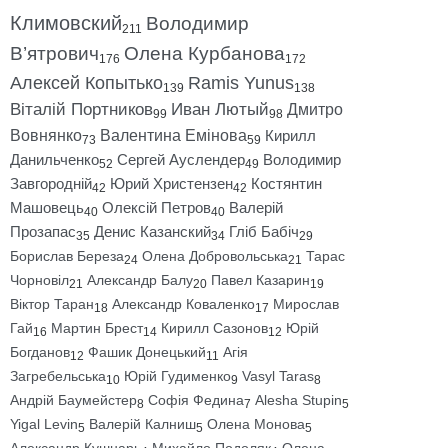
Климовский
Володимир
211
В’ятрович
Олена Курбанова
176
172
Алексей Копытько
Ramis Yunus
139
138
Віталій Портников
Иван Лютый
Дмитро
99
98
Вовнянко
Валентина Емінова
Кирилл
73
59
Данильченко
Сергей Ауслендер
Володимир
52
49
Завгородній
Юрий Христензен
Костянтин
42
42
Машовець
Олексій Петров
Валерій
40
40
Прозапас
Денис Казанский
Гліб Бабіч
35
34
29
Борислав Береза
Олена Добровольська
Тарас
24
21
Чорновіл
Александр Балу
Павел Казарин
21
20
19
Віктор Таран
Александр Коваленко
Мирослав
18
17
Гай
Мартин Брест
Кирилл Сазонов
Юрій
16
14
12
Богданов
Фашик Донецький
Агія
12
11
Загребельська
Юрій Гудименко
Vasyl Taras
10
9
8
Андрій Баумейстер
Софія Федина
Alesha Stupin
8
7
5
Yigal Levin
Валерій Калниш
Олена Монова
5
5
5
Александр Кушнарь
Михайло Подоляк
Олена