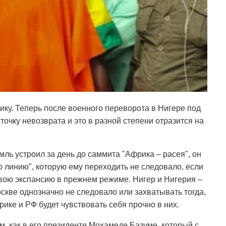
ику. Теперь после военного переворота в Нигере под
очку невозврата и это в разной степени отразится на
ль устроил за день до саммита "Африка – расея", он
 линию", которую ему переходить не следовало, если
свою экспансию в прежнем режиме. Нигер и Нигерия –
оскве однозначно не следовало или захватывать тогда,
ике и РФ будет чувствовать себя прочно в них.
м, как в его президенте Мохамеде Базуме, который с