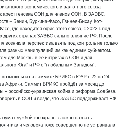
риканского экономического и валютного союза
к арест генсека ООН для членов ООН. В ЗАЭВС,
рств – Бенин, Буркина-Фасо, Гвинея-Бисау, Кот-
асо, где находится офис этого союза, с 2022 г. под
ах других странах ЗАЭВС сильно влияние РФ. После
я возникла перспектива взять под контроль не только
 для разных манипуляций им как единым субъектом.
ом для Москвы в её интригах в ООН и для
ального Юга" и РФ с "глобальным Западом".
 возможны и на саммите БРИКС в ЮАР с 22 по 24
ства Африки. Саммит БРИКС пройдёт за месяц до
ы – российско-украинская война и реформа Совбеза.
говорить в ООН и везде, что ЗАЭВС поддерживает РФ
Базума службой госохраны сложно назвать
политика и человека тоже совершенно не устраивала