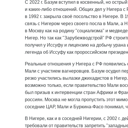
С 2022 г. Базум вступил в косвенный, но остры
и каких-либо отношений. Общих дел у Нигера с 
в 1992 г. закрыла своё посольство в Нигере. В 
связь с Нигером через своего посла в Мали, а Н
в Москву как на родину "социализма" и медвед
Нигер. Но так как "Зарубежводстрой" РФ строит
получил у Иссуфу и лицензию на добычу урана и
легенда об Иссуфу как пророссийском президен
Реальные отношения у Нигера с РФ появились с
Мали с участием вагнеровцев. Базум осудил пер
резко участились вылазки джихадистов в Нигер.
возможно только, если правительство Мали восс
был призыв к интервенции стран Африки и Фран
россиян. Москва не могла пропустить этот мимо 
соседние ЦАР, Мали и Буркина-Фасо понимал, ч
В Нигере, как и в соседней Нигерии, с 2002 г. 
требовали от правительств запретить "западны