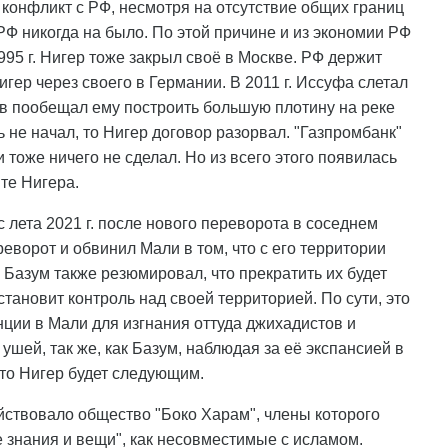
й конфликт с РФ, несмотря на отсутствие общих границ
РФ никогда на было. По этой причине и из экономии РФ
1995 г. Нигер тоже закрыл своё в Москве. РФ держит
игер через своего в Германии. В 2011 г. Иссуфа слетал
ев пообещал ему построить большую плотину на реке
ь не начал, то Нигер договор разорвал. "Газпромбанк"
 тоже ничего не сделал. Но из всего этого появилась
те Нигера.
 лета 2021 г. после нового переворота в соседнем
еворот и обвинил Мали в том, что с его территории
 Базум также резюмировал, что прекратить их будет
тановит контроль над своей территорией. По сути, это
ции в Мали для изгнания оттуда джихадистов и
ушей, так же, как Базум, наблюдая за её экспансией в
то Нигер будет следующим.
действовало общество "Боко Харам", члены которого
е знания и вещи", как несовместимые с исламом.