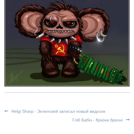
Helgi Sharp - Зеленский записал новый видосик
Гліб Бабіч - Країна брехні