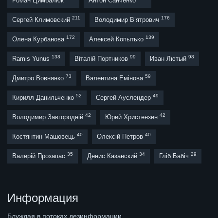
Роман Цимбалюк
Антон Санченко
211
176
Сергей Климовский
Володимир В’ятрович
172
139
Олена Курбанова
Алексей Копытько
138
99
98
Ramis Yunus
Віталій Портников
Иван Лютый
73
59
Дмитро Вовнянко
Валентина Емінова
52
49
Кирилл Данильченко
Сергей Ауслендер
42
42
Володимир Завгородній
Юрий Христензен
40
40
Костянтин Машовець
Олексій Петров
35
34
29
Валерій Прозапас
Денис Казанский
Гліб Бабіч
Информация
Блуждая в потоках дезинформации,