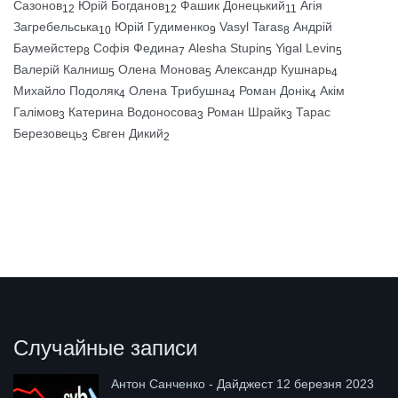
Сазонов
Юрій Богданов
Фашик Донецький
Агія
12
12
11
Загребельська
Юрій Гудименко
Vasyl Taras
Андрій
10
9
8
Баумейстер
Софія Федина
Alesha Stupin
Yigal Levin
8
7
5
5
Валерій Калниш
Олена Монова
Александр Кушнарь
5
5
4
Михайло Подоляк
Олена Трибушна
Роман Донік
Акім
4
4
4
Галімов
Катерина Водоносова
Роман Шрайк
Тарас
3
3
3
Березовець
Євген Дикий
3
2
Случайные записи
Антон Санченко - Дайджест 12 березня 2023