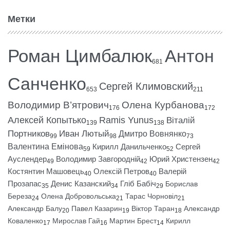
Метки
Роман Цимбалюк
Антон
681
Санченко
Сергей Климовский
653
211
Володимир В’ятрович
Олена Курбанова
176
172
Алексей Копытько
Ramis Yunus
Віталій
139
138
Портников
Иван Лютый
Дмитро Вовнянко
99
98
73
Валентина Емінова
Кирилл Данильченко
Сергей
59
52
Ауслендер
Володимир Завгородній
Юрий Христензен
49
42
42
Костянтин Машовець
Олексій Петров
Валерій
40
40
Прозапас
Денис Казанский
Гліб Бабіч
Борислав
35
34
29
Береза
Олена Добровольська
Тарас Чорновіл
24
21
21
Александр Балу
Павел Казарин
Віктор Таран
Александр
20
19
18
Коваленко
Мирослав Гай
Мартин Брест
Кирилл
17
16
14