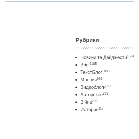
Рубрики
1534
Новини та Дайджести
1105
Brief
1003
ТекстБлог
999
Мнения
962
Видеоблоги
739
Авторское
292
Війна
117
История