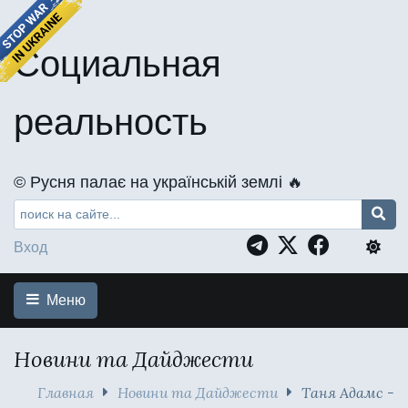
Социальная
реальность
©️ Русня палає на українській землі 🔥
Вход
Меню
Новини та Дайджести
Главная
Новини та Дайджести
Таня Адамс -