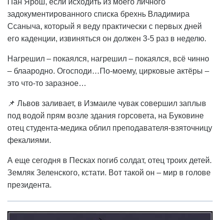
Пан Ярош, если исходить из моего личного
задокументированного списка брехнь Владимира
Ссаныча, который я веду практически с первых дней
его каденции, извиняться он должен 3-5 раз в неделю.
Нагрешил – покаялся, нагрешил – покаялся, всё чинно
– блаародно. Огосподи…По-моему, цирковые актёры –
это что-то заразное…
📌 Львов заливает, в Измаиле чувак совершил заплыв
под водой прям возле здания горсовета, на Буковине
отец студента-медика облил преподавателя-взяточницу
фекалиями.
А еще сегодня в Песках погиб солдат, отец троих детей.
Земляк Зеленского, кстати. Вот такой он – мир в голове
президента.