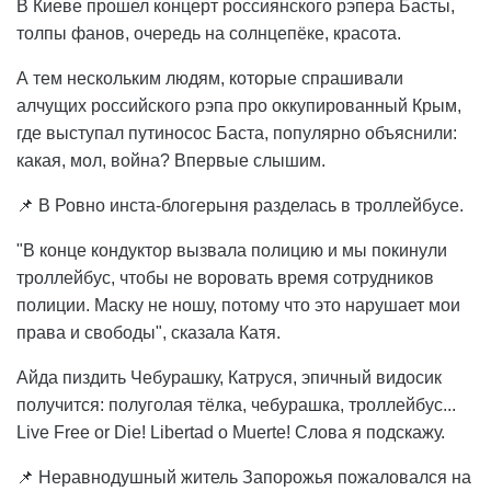
В Киеве прошел концерт россиянского рэпера Басты,
толпы фанов, очередь на солнцепёке, красота.
А тем нескольким людям, которые спрашивали
алчущих российского рэпа про оккупированный Крым,
где выступал путиносос Баста, популярно объяснили:
какая, мол, война? Впервые слышим.
📌 В Ровно инста-блогерыня разделась в троллейбусе.
"В конце кондуктор вызвала полицию и мы покинули
троллейбус, чтобы не воровать время сотрудников
полиции. Маску не ношу, потому что это нарушает мои
права и свободы", сказала Катя.
Айда пиздить Чебурашку, Катруся, эпичный видосик
получится: полуголая тёлка, чебурашка, троллейбус...
Live Free or Die! Libertad o Muerte! Слова я подскажу.
📌 Неравнодушный житель Запорожья пожаловался на