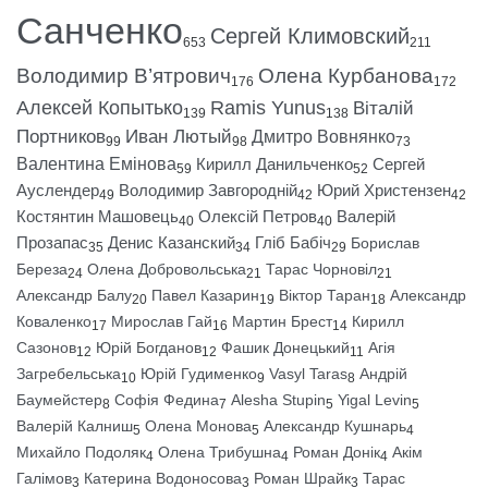
Санченко
Сергей Климовский
653
211
Володимир В’ятрович
Олена Курбанова
176
172
Алексей Копытько
Ramis Yunus
Віталій
139
138
Портников
Иван Лютый
Дмитро Вовнянко
99
98
73
Валентина Емінова
Кирилл Данильченко
Сергей
59
52
Ауслендер
Володимир Завгородній
Юрий Христензен
49
42
42
Костянтин Машовець
Олексій Петров
Валерій
40
40
Прозапас
Денис Казанский
Гліб Бабіч
Борислав
35
34
29
Береза
Олена Добровольська
Тарас Чорновіл
24
21
21
Александр Балу
Павел Казарин
Віктор Таран
Александр
20
19
18
Коваленко
Мирослав Гай
Мартин Брест
Кирилл
17
16
14
Сазонов
Юрій Богданов
Фашик Донецький
Агія
12
12
11
Загребельська
Юрій Гудименко
Vasyl Taras
Андрій
10
9
8
Баумейстер
Софія Федина
Alesha Stupin
Yigal Levin
8
7
5
5
Валерій Калниш
Олена Монова
Александр Кушнарь
5
5
4
Михайло Подоляк
Олена Трибушна
Роман Донік
Акім
4
4
4
Галімов
Катерина Водоносова
Роман Шрайк
Тарас
3
3
3