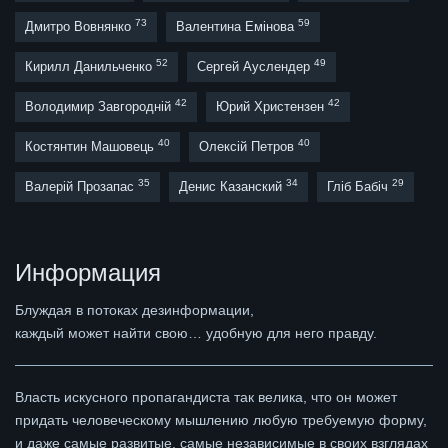
73
59
Дмитро Вовнянко
Валентина Емінова
52
49
Кирилл Данильченко
Сергей Ауслендер
42
42
Володимир Завгородній
Юрий Христензен
40
40
Костянтин Машовець
Олексій Петров
35
34
29
Валерій Прозапас
Денис Казанский
Гліб Бабіч
Информация
Блуждая в потоках дезинформации,
каждый может найти свою… удобную для него правду.
Власть искусного пропагандиста так велика, что он может
придать человеческому мышлению любую требуемую форму,
и даже самые развитые, самые независимые в своих взглядах