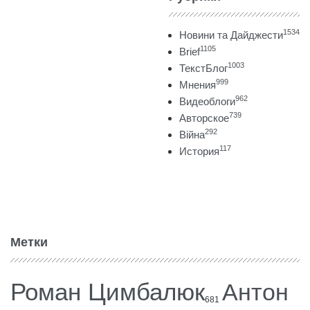
1534
Новини та Дайджести
1105
Brief
1003
ТекстБлог
999
Мнения
962
Видеоблоги
739
Авторское
292
Війна
117
История
Метки
Роман Цимбалюк
Антон
681