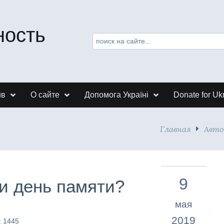
ность
ив
О сайте
Допомога Україні
Donate for Uk
Главная
Авто
9
ки день памяти?
мая
2019
: 1445