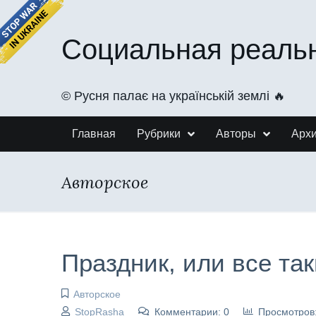
Социальная реаль
©️ Русня палає на українській землі 🔥
Главная
Рубрики
Авторы
Арх
Авторское
Праздник, или все та
Авторское
StopRasha
Комментарии: 0
Просмотров