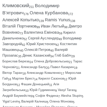
Климовский
Володимир
211
В’ятрович
Олена Курбанова
176
172
Алексей Копытько
Ramis Yunus
139
138
Віталій Портников
Иван Лютый
Дмитро
99
98
Вовнянко
Валентина Емінова
Кирилл
73
59
Данильченко
Сергей Ауслендер
Володимир
52
49
Завгородній
Юрий Христензен
Костянтин
42
42
Машовець
Олексій Петров
Валерій
40
40
Прозапас
Денис Казанский
Гліб Бабіч
35
34
29
Борислав Береза
Олена Добровольська
Тарас
24
21
Чорновіл
Александр Балу
Павел Казарин
21
20
19
Віктор Таран
Александр Коваленко
Мирослав
18
17
Гай
Мартин Брест
Кирилл Сазонов
Юрій
16
14
12
Богданов
Фашик Донецький
Агія
12
11
Загребельська
Юрій Гудименко
Vasyl Taras
10
9
8
Андрій Баумейстер
Софія Федина
Alesha Stupin
8
7
5
Yigal Levin
Валерій Калниш
Олена Монова
5
5
5
Александр Кушнарь
Михайло Подоляк
Олена