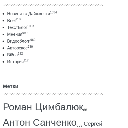
1534
Новини та Дайджести
1105
Brief
1003
ТекстБлог
999
Мнения
962
Видеоблоги
739
Авторское
292
Війна
117
История
Метки
Роман Цимбалюк
681
Антон Санченко
Сергей
653