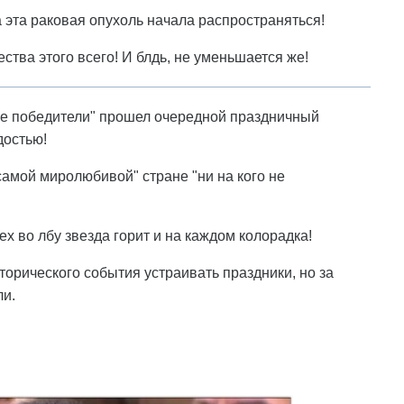
а эта раковая опухоль начала распространяться!
ества этого всего! И блдь, не уменьшается же!
ые победители" прошел очередной праздничный
достью!
самой миролюбивой" стране "ни на кого не
х во лбу звезда горит и на каждом колорадка!
сторического события устраивать праздники, но за
ли.