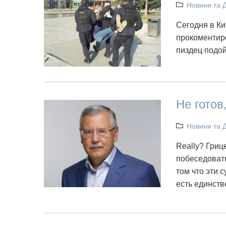
Новини та 
Сегодня в Ки
прокоментиро
пиздец подой
Не готов
Новини та 
Really? Гриц
побеседовать
том что эти 
есть единст