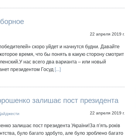
борное
22 апреля 2019 г.
обедителей» скоро уйдет и начнутся будни. Давайте
оторое время, что бы понять в какую сторону смотрит
енский.У нас всего два варианта – или новый
анет президентом Госуд
[...]
орошенко залишає пост президента
22 апреля 2019 г.
Дайджести
нко залишає пост президента України!За п'ять років
нтства, було багато здобуто, але було зроблено багато