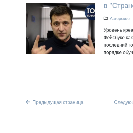
в "Стран
Авторское
Уровень креа
Фейсбуке как
последний го
порядке обу
Предыдущая страница
Следующ