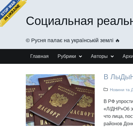
Социальная реаль
©️ Русня палає на українській землі 🔥
Главная
Рубрики
Авторы
Арх
В ЛыДыН
Новини та 
В РФ упрости
«Л/ДНР»Об эт
что лица, п
районов Дон