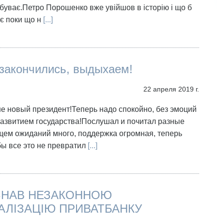
 буває.Петро Порошенко вже увійшов в історію і що б
 є поки що н
[...]
закончились, выдыхаем!
22 апреля 2019 г.
не новый президент!Теперь надо спокойно, без эмоций
азвитием государства!Послушал и почитал разные
щем ожиданий много, поддержка огромная, теперь
бы все это не превратил
[...]
ЗНАВ НЕЗАКОННОЮ
АЛІЗАЦІЮ ПРИВАТБАНКУ