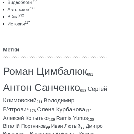
962
Видеоблоги
739
Авторское
292
Війна
117
История
Метки
Роман Цимбалюк
681
Антон Санченко
Сергей
653
Климовский
Володимир
211
В’ятрович
Олена Курбанова
176
172
Алексей Копытько
Ramis Yunus
139
138
Віталій Портников
Иван Лютый
Дмитро
99
98
Вовнянко
Валентина Емінова
Кирилл