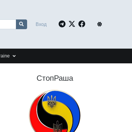
Вход
raine
СтопРаша