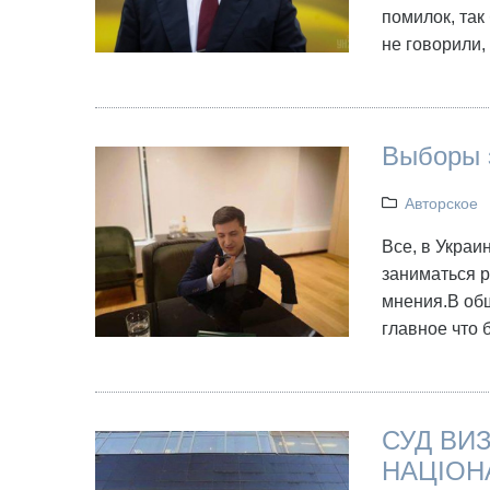
помилок, так
не говорили,
Выборы 
Авторское
Все, в Украи
заниматься р
мнения.В об
главное что 
СУД ВИ
НАЦІОН