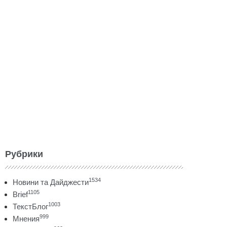
Рубрики
1534
Новини та Дайджести
1105
Brief
1003
ТекстБлог
999
Мнения