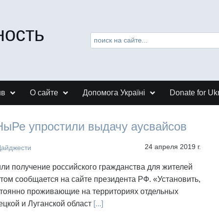
ность
ив
О сайте
Допомога Україні
Donate for Uk
ыРе упростили выдачу аусвайсов
24 апреля 2019 г.
Дайджести
ли получение российского гражданства для жителей
ом сообщается на сайте президента РФ. «Установить,
остоянно проживающие на территориях отдельных
ецкой и Луганской област
[...]