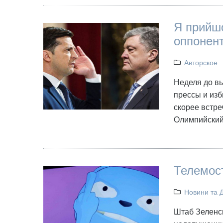
Я прийшо
оппонент
Авторское
Неделя до вы
прессы и из
скорее встр
Олимпийский.
Телемост
Новини та 
Штаб Зеленс