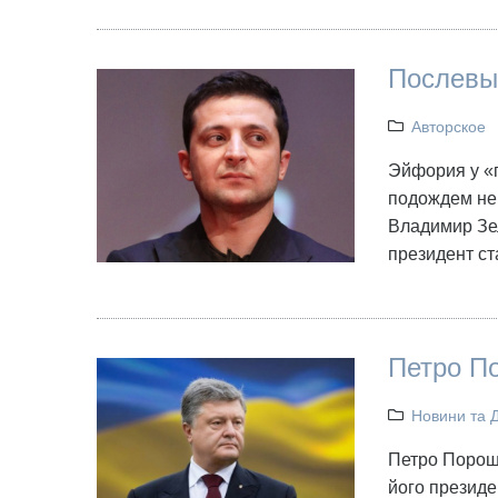
Послевы
Авторское
Эйфория у «п
подождем нек
Владимир Зел
президент ст
Петро П
Новини та 
Петро Пороше
його президе