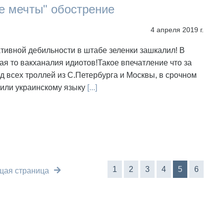
е мечты" обострение
4 апреля 2019 г.
тивной дебильности в штабе зеленки зашкалил! В
ая то вакханалия идиотов!Такое впечатление что за
д всех троллей из С.Петербурга и Москвы, в срочном
чили украинскому языку
[...]
1
2
3
4
5
6
ая страница