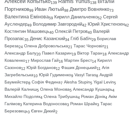
Алексей Копытько
Ramis Yunus
Віталій
139
138
Портников
Иван Лютый
Дмитро Вовнянко
99
98
73
Валентина Емінова
Кирилл Данильченко
Сергей
59
52
Ауслендер
Володимир Завгородній
Юрий Христензен
49
42
42
Костянтин Машовець
Олексій Петров
Валерій
40
40
Прозапас
Денис Казанский
Гліб Бабіч
Борислав
35
34
29
Береза
Олена Добровольська
Тарас Чорновіл
24
21
21
Александр Балу
Павел Казарин
Віктор Таран
Александр
20
19
18
Коваленко
Мирослав Гай
Мартин Брест
Кирилл
17
16
14
Сазонов
Юрій Богданов
Фашик Донецький
Агія
12
12
11
Загребельська
Юрій Гудименко
Vasyl Taras
Андрій
10
9
8
Баумейстер
Софія Федина
Alesha Stupin
Yigal Levin
8
7
5
5
Валерій Калниш
Олена Монова
Александр Кушнарь
5
5
4
Михайло Подоляк
Олена Трибушна
Роман Донік
Акім
4
4
4
Галімов
Катерина Водоносова
Роман Шрайк
Тарас
3
3
3
Березовець
Євген Дикий
3
2