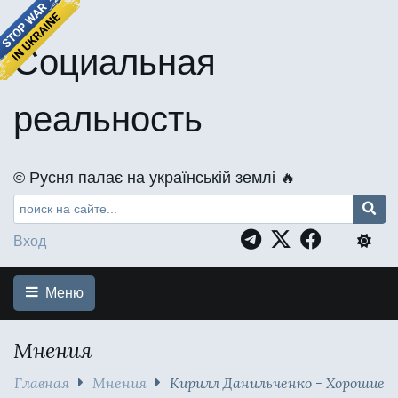
Социальная
реальность
©️ Русня палає на українській землі 🔥
Вход
Меню
Мнения
Главная
Мнения
Кирилл Данильченко - Хорошие