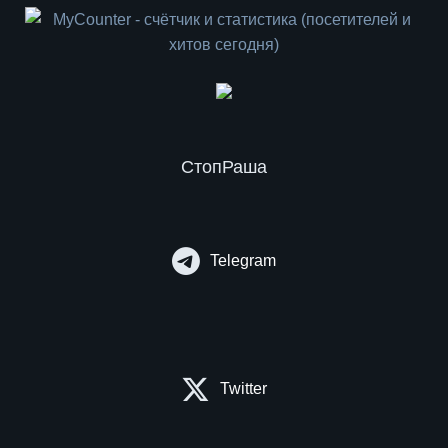
СтопРаша
Telegram
Twitter