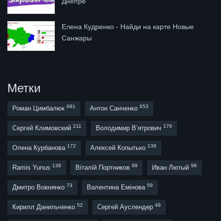
Днепре
Елена Кудренко - Найди на карте Новые
Санжары
Метки
681
653
Роман Цимбалюк
Антон Санченко
211
176
Сергей Климовский
Володимир В’ятрович
172
139
Олена Курбанова
Алексей Копытько
138
99
98
Ramis Yunus
Віталій Портников
Иван Лютый
73
59
Дмитро Вовнянко
Валентина Емінова
52
49
Кирилл Данильченко
Сергей Ауслендер