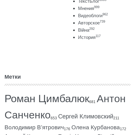
ТекстБлог
999
Мнения
962
Видеоблоги
739
Авторское
292
Війна
117
История
Метки
Роман Цимбалюк
Антон
681
Санченко
Сергей Климовский
653
211
Володимир В’ятрович
Олена Курбанова
176
172