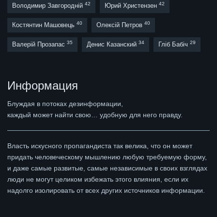
42
42
Володимир Завгородній
Юрий Христензен
40
40
Костянтин Машовець
Олексій Петров
35
34
29
Валерій Прозапас
Денис Казанский
Гліб Бабіч
Информация
Блуждая в потоках дезинформации,
каждый может найти свою… удобную для него правду.
Власть искусного пропагандиста так велика, что он может
придать человеческому мышлению любую требуемую форму,
и даже самые развитые, самые независимые в своих взглядах
люди не могут целиком избежать этого влияния, если их
надолго изолировать от всех других источников информации.