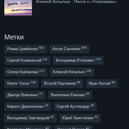
Алексей Копытько - Песня о «Томагавках»
Метки
681
653
Роман Цимбалюк
Антон Санченко
211
176
Сергей Климовский
Володимир В’ятрович
172
139
Олена Курбанова
Алексей Копытько
138
99
98
Ramis Yunus
Віталій Портников
Иван Лютый
73
59
Дмитро Вовнянко
Валентина Емінова
52
49
Кирилл Данильченко
Сергей Ауслендер
42
42
Володимир Завгородній
Юрий Христензен
40
40