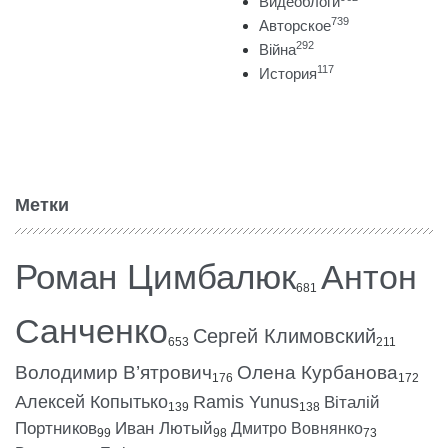
Видеоблоги
739
Авторское
292
Війна
117
История
Метки
Роман Цимбалюк
Антон
681
Санченко
Сергей Климовский
653
211
Володимир В’ятрович
Олена Курбанова
176
172
Алексей Копытько
Ramis Yunus
Віталій
139
138
Портников
Иван Лютый
Дмитро Вовнянко
99
98
73