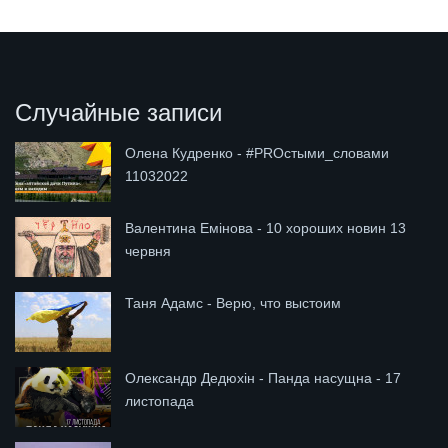
Случайные записи
Олена Кудренко - #PROстыми_словами
11032022
Валентина Емінова - 10 хороших новин 13
червня
Таня Адамс - Верю, что выстоим
Олександр Дедюхін - Панда насущна - 17
листопада