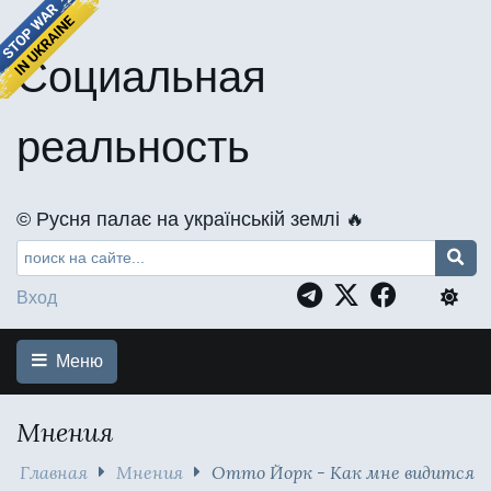
Социальная
реальность
©️ Русня палає на українській землі 🔥
Вход
Меню
Мнения
Главная
Мнения
Отто Йорк - Как мне видится