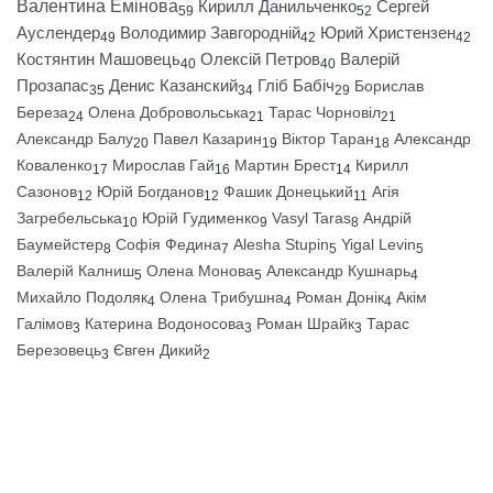
Валентина Емінова
Кирилл Данильченко
Сергей
59
52
Ауслендер
Володимир Завгородній
Юрий Христензен
49
42
42
Костянтин Машовець
Олексій Петров
Валерій
40
40
Прозапас
Денис Казанский
Гліб Бабіч
Борислав
35
34
29
Береза
Олена Добровольська
Тарас Чорновіл
24
21
21
Александр Балу
Павел Казарин
Віктор Таран
Александр
20
19
18
Коваленко
Мирослав Гай
Мартин Брест
Кирилл
17
16
14
Сазонов
Юрій Богданов
Фашик Донецький
Агія
12
12
11
Загребельська
Юрій Гудименко
Vasyl Taras
Андрій
10
9
8
Баумейстер
Софія Федина
Alesha Stupin
Yigal Levin
8
7
5
5
Валерій Калниш
Олена Монова
Александр Кушнарь
5
5
4
Михайло Подоляк
Олена Трибушна
Роман Донік
Акім
4
4
4
Галімов
Катерина Водоносова
Роман Шрайк
Тарас
3
3
3
Березовець
Євген Дикий
3
2