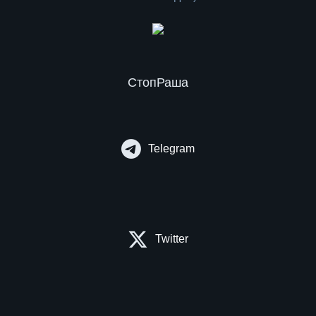
СтопРаша
Telegram
Twitter