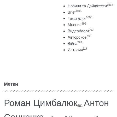
1534
Новини та Дайджести
1105
Brief
1003
ТекстБлог
999
Мнения
962
Видеоблоги
739
Авторское
292
Війна
117
История
Метки
Роман Цимбалюк
Антон
681
Санченко