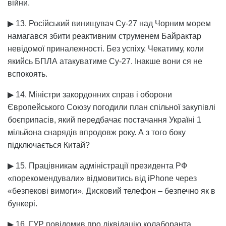
війни.
▶ 13. Російський винищувач Су-27 над Чорним морем
намагався збити реактивним струменем Байрактар
невідомої приналежності. Без успіху. Чекатиму, коли
якийсь БПЛА атакуватиме Су-27. Інакше вони ся не
вспокоять.
▶ 14. Міністри закордонних справ і оборони
Європейського Союзу погодили план спільної закупівлі
боєприпасів, який передбачає постачання Україні 1
мільйона снарядів впродовж року. А з того боку
підключається Китай?
▶ 15. Працівникам адміністрації президента РФ
«порекомендували» відмовитись від iPhone через
«безпекові вимоги». Дисковий телефон – безпечно як в
бункері.
▶ 16. ГУР повідомив про ліквідацію колаборанта