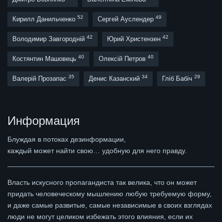
52
49
Кирилл Данильченко
Сергей Ауслендер
42
42
Володимир Завгородній
Юрий Христензен
40
40
Костянтин Машовець
Олексій Петров
35
34
29
Валерій Прозапас
Денис Казанский
Гліб Бабіч
Информация
Блуждая в потоках дезинформации,
каждый может найти свою… удобную для него правду.
Власть искусного пропагандиста так велика, что он может
придать человеческому мышлению любую требуемую форму,
и даже самые развитые, самые независимые в своих взглядах
люди не могут целиком избежать этого влияния, если их