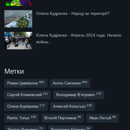
Олена Кудренко - Народ чи території?
Елена Кудренко - Апрель 2014 года. Начало
войны...
Метки
681
653
Роман Цимбалюк
Антон Санченко
211
176
Сергей Климовский
Володимир В’ятрович
172
139
Олена Курбанова
Алексей Копытько
138
99
98
Ramis Yunus
Віталій Портников
Иван Лютый
73
59
Дмитро Вовнянко
Валентина Емінова