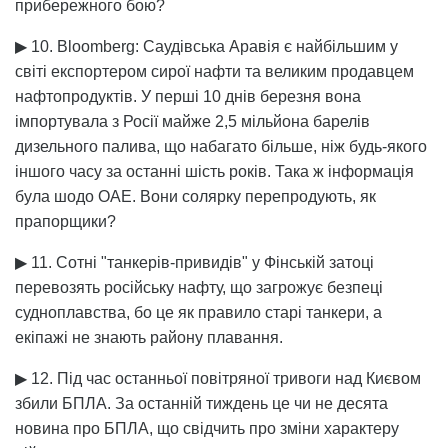
прибережного бою?
▶ 10. Bloomberg: Саудівська Аравія є найбільшим у
світі експортером сирої нафти та великим продавцем
нафтопродуктів. У перші 10 днів березня вона
імпортувала з Росії майже 2,5 мільйона барелів
дизельного палива, що набагато більше, ніж будь-якого
іншого часу за останні шість років. Така ж інформація
була шодо ОАЕ. Вони солярку перепродують, як
прапорщики?
▶ 11. Сотні "танкерів-привидів" у Фінській затоці
перевозять російську нафту, що загрожує безпеці
судноплавства, бо це як правило старі танкери, а
екіпажі не знають району плавання.
▶ 12. Під час останньої повітряної тривоги над Києвом
збили БПЛА. За останній тиждень це чи не десята
новина про БПЛА, що свідчить про зміни характеру