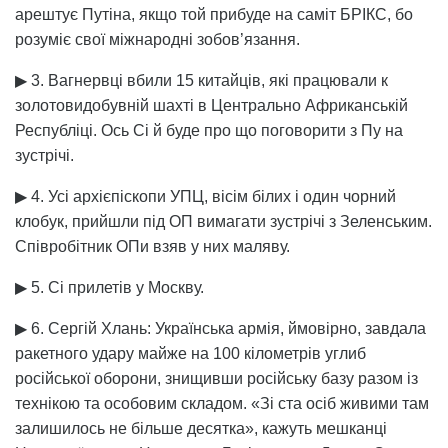
арештує Путіна, якщо той прибуде на саміт БРІКС, бо
розуміє свої міжнародні зобов’язання.
▶ 3. Вагнервці вбили 15 китайців, які працювали к
золотовидобувній шахті в Центрально Африканській
Республіці. Ось Сі й буде про що поговорити з Пу на
зустрічі.
▶ 4. Усі архієпіскопи УПЦ, вісім білих і один чорний
клобук, прийшли під ОП вимагати зустрічі з Зеленським.
Співробітник ОПи взяв у них маляву.
▶ 5. Сі прилетів у Москву.
▶ 6. Сергій Хлань: Українська армія, ймовірно, завдала
ракетного удару майже на 100 кілометрів углиб
російської оборони, знищивши російську базу разом із
технікою та особовим складом. «Зі ста осіб живими там
залишилось не більше десятка», кажуть мешканці