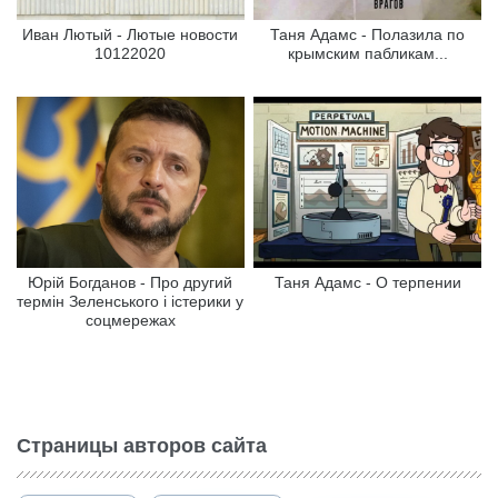
Иван Лютый - Лютые новости
Таня Адамс - Полазила по
10122020
крымским пабликам...
Юрій Богданов - Про другий
Таня Адамс - О терпении
термін Зеленського і істерики у
соцмережах
Страницы авторов сайта