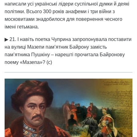
написали усі українські лідери суспільної думки й деякі
політики. Всього 300 років анафеми і три війни з
московитами знадобилося для повернення чесного
імені гетьмана.
▶ 21. І навіть поетка Чуприна запропонувала поставити
на вулиці Мазепи пам’ятник Байрону замість
пам’ятника Пушкіну – нарешті прочитала Байронову
поему «Мазепа»? (с)