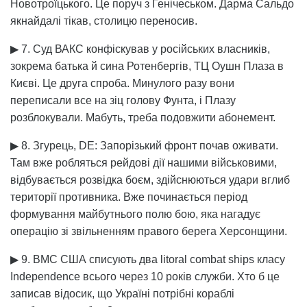
Новотроїцького. Це поруч з Генічеськом. Дарма Сальдо
якнайдалі тікав, столицю переносив.
▶ 7. Суд ВАКС конфіскував у російських власників,
зокрема батька й сина Ротенбергів, ТЦ Оушн Плаза в
Києві. Це друга спроба. Минулого разу вони
переписали все на зіц голову Фунта, і Плазу
розблокували. Мабуть, треба подовжити абонемент.
▶ 8. Згурець, DE: Запорізький фронт почав оживати.
Там вже робляться рейдові дії нашими військовими,
відбувається розвідка боєм, здійснюються удари вглиб
території противника. Вже починається період
формування майбутнього полю бою, яка нагадує
операцію зі звільненням правого берега Херсонщини.
▶ 9. ВМС США списують два litoral combat ships класу
Independence всього через 10 років служби. Хто б це
записав відосик, що Україні потрібні кораблі