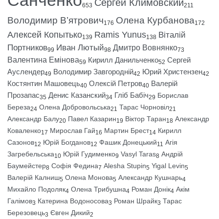
Сергей Климовский
653
211
Володимир В’ятрович
Олена Курбанова
176
172
Алексей Копытько
Ramis Yunus
Віталій
139
138
Портников
Иван Лютый
Дмитро Вовнянко
99
98
73
Валентина Емінова
Кирилл Данильченко
Сергей
59
52
Ауслендер
Володимир Завгородній
Юрий Христензен
49
42
42
Костянтин Машовець
Олексій Петров
Валерій
40
40
Прозапас
Денис Казанский
Гліб Бабіч
Борислав
35
34
29
Береза
Олена Добровольська
Тарас Чорновіл
24
21
21
Александр Балу
Павел Казарин
Віктор Таран
Александр
20
19
18
Коваленко
Мирослав Гай
Мартин Брест
Кирилл
17
16
14
Сазонов
Юрій Богданов
Фашик Донецький
Агія
12
12
11
Загребельська
Юрій Гудименко
Vasyl Taras
Андрій
10
9
8
Баумейстер
Софія Федина
Alesha Stupin
Yigal Levin
8
7
5
5
Валерій Калниш
Олена Монова
Александр Кушнарь
5
5
4
Михайло Подоляк
Олена Трибушна
Роман Донік
Акім
4
4
4
Галімов
Катерина Водоносова
Роман Шрайк
Тарас
3
3
3
Березовець
Євген Дикий
3
2