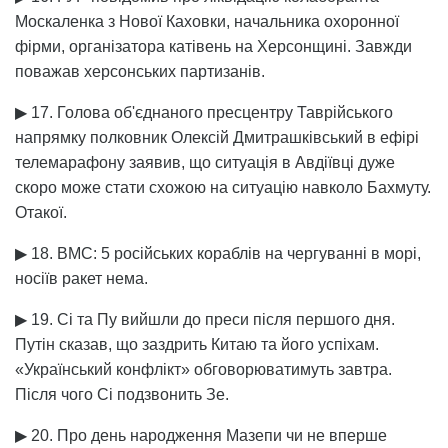
Москаленка з Нової Каховки, начальника охоронної
фірми, організатора катівень на Херсонщині. Завжди
поважав херсонських партизанів.
▶ 17. Голова об'єднаного пресцентру Таврійського
напрямку полковник Олексій Дмитрашківський в ефірі
телемарафону заявив, що ситуація в Авдіївці дуже
скоро може стати схожою на ситуацію навколо Бахмуту.
Отакої.
▶ 18. ВМС: 5 російських кораблів на чергуванні в морі,
носіїв ракет нема.
▶ 19. Сі та Пу вийшли до преси після першого дня.
Путін сказав, що заздрить Китаю та його успіхам.
«Український конфлікт» обговорюватимуть завтра.
Після чого Сі подзвонить Зе.
▶ 20. Про день народження Мазепи чи не вперше