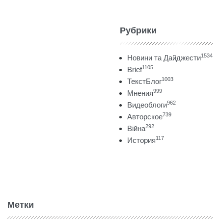
Рубрики
1534
Новини та Дайджести
1105
Brief
1003
ТекстБлог
999
Мнения
962
Видеоблоги
739
Авторское
292
Війна
117
История
Метки