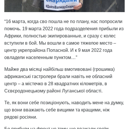
“16 марта, когда сво пошла не по плану, нас попросили
помочь. 19 марта 2022 года подразделения прибыли из
Африки, полностью экипированные, и сразу с колес
вступили в бой. Мы вошли в самое тяжелое место –
центр укрепрайона Попасной. И к 9 мая 2022 года
овладели населенным пунктом…”
Майже два місяці найбільш вмотивовані (грошима)
африканські гастролери брали навіть не обласний
центр – а містечко в 28 квадратних кілометрів, в
Сєвєродонецькому районі Луганської області.
Те, як вони себе позиціонують, наводить мене на думку,
що вони вважають себе вищими та кращими, ніж
рядові росіяни.
Бо прибули на фронт не тому, що вважали своїм