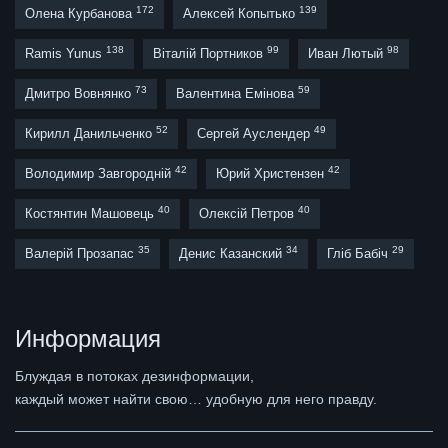
172
139
Олена Курбанова
Алексей Копытько
138
99
98
Ramis Yunus
Віталій Портников
Иван Лютый
73
59
Дмитро Вовнянко
Валентина Емінова
52
49
Кирилл Данильченко
Сергей Ауслендер
42
42
Володимир Завгородній
Юрий Христензен
40
40
Костянтин Машовець
Олексій Петров
35
34
29
Валерій Прозапас
Денис Казанский
Гліб Бабіч
Информация
Блуждая в потоках дезинформации,
каждый может найти свою… удобную для него правду.