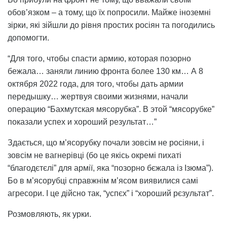
обов’язком – а тому, що їх попросили. Майже іноземні
зірки, які зійшли до рівня простих росіян та погодились
допомогти.
“Для того, чтобы спасти армию, которая позорно
бежала… заняли линию фронта более 130 км… А 8
октября 2022 года, для того, чтобы дать армии
передышку… жертвуя своими жизнями, начали
операцию “Бахмутская мясорубка”. В этой “мясорубке”
показали успех и хороший результат…”
Здається, що м’ясорубку почали зовсім не росіяни, і
зовсім не вагнерівці (бо це якісь окремі пихаті
“благодєтєлі” для армії, яка “позорно бєжала із Ізюма”).
Бо в м’ясорубці справжнім м’ясом виявилися самі
агресори. І це дійсно так, “успєх” і “хороший рєзультат”.
Розмовляють, як урки.