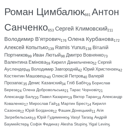
Роман Цимбалюк
Антон
681
Санченко
Сергей Климовский
653
211
Володимир В’ятрович
Олена Курбанова
176
172
Алексей Копытько
Ramis Yunus
Віталій
139
138
Портников
Иван Лютый
Дмитро Вовнянко
99
98
73
Валентина Емінова
Кирилл Данильченко
Сергей
59
52
Ауслендер
Володимир Завгородній
Юрий Христензен
49
42
42
Костянтин Машовець
Олексій Петров
Валерій
40
40
Прозапас
Денис Казанский
Гліб Бабіч
Борислав
35
34
29
Береза
Олена Добровольська
Тарас Чорновіл
24
21
21
Александр Балу
Павел Казарин
Віктор Таран
Александр
20
19
18
Коваленко
Мирослав Гай
Мартин Брест
Кирилл
17
16
14
Сазонов
Юрій Богданов
Фашик Донецький
Агія
12
12
11
Загребельська
Юрій Гудименко
Vasyl Taras
Андрій
10
9
8
Баумейстер
Софія Федина
Alesha Stupin
Yigal Levin
8
7
5
5