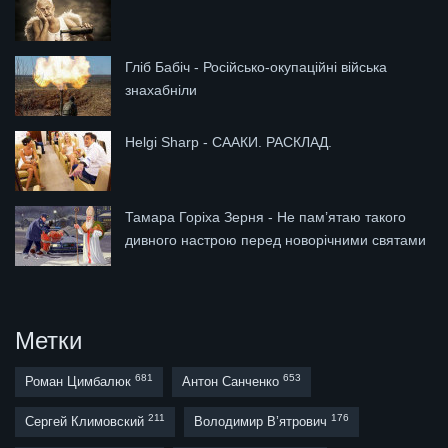
Гліб Бабіч - Російсько-окупаційні війська
знахабніли
Helgi Sharp - СААКИ. РАСКЛАД.
Тамара Горіха Зерня - Не пам’ятаю такого
дивного настрою перед новорічними святами
Метки
681
653
Роман Цимбалюк
Антон Санченко
211
176
Сергей Климовский
Володимир В’ятрович