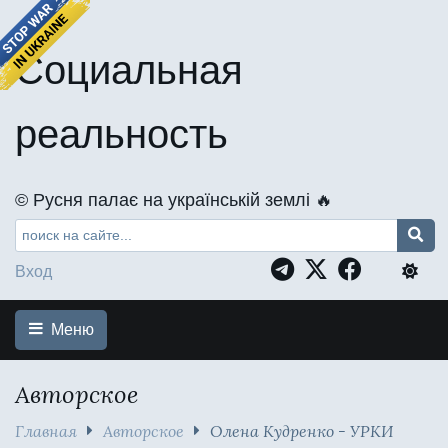
Социальная
реальность
©️ Русня палає на українській землі 🔥
Вход
Меню
Авторское
Главная
Авторское
Олена Кудренко - УРКИ