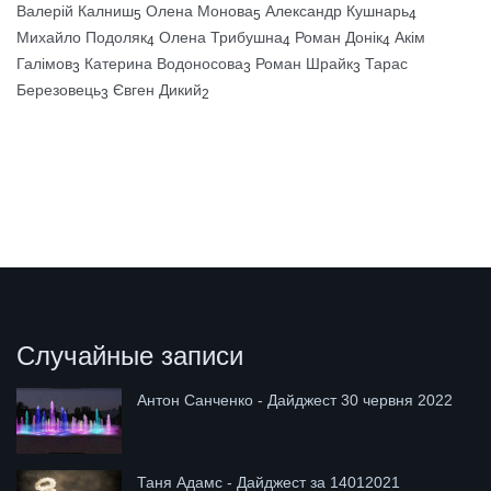
Валерій Калниш
Олена Монова
Александр Кушнарь
5
5
4
Михайло Подоляк
Олена Трибушна
Роман Донік
Акім
4
4
4
Галімов
Катерина Водоносова
Роман Шрайк
Тарас
3
3
3
Березовець
Євген Дикий
3
2
Случайные записи
Антон Санченко - Дайджест 30 червня 2022
Таня Адамс - Дайджест за 14012021