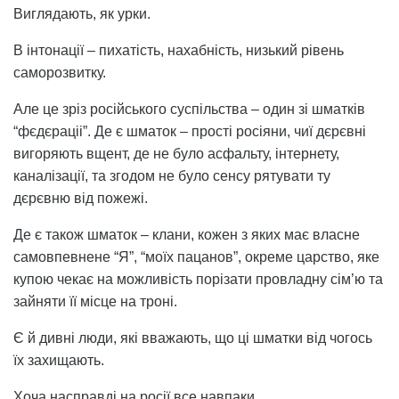
Виглядають, як урки.
В інтонації – пихатість, нахабність, низький рівень
саморозвитку.
Але це зріз російського суспільства – один зі шматків
“фєдєраціі”. Де є шматок – прості росіяни, чиї дєрєвні
вигоряють вщент, де не було асфальту, інтернету,
каналізації, та згодом не було сенсу рятувати ту
дєрєвню від пожежі.
Де є також шматок – клани, кожен з яких має власне
самовпевнене “Я”, “моїх пацанов”, окреме царство, яке
купою чекає на можливість порізати провладну сім’ю та
зайняти її місце на троні.
Є й дивні люди, які вважають, що ці шматки від чогось
їх захищають.
Хоча насправді на росії все навпаки…