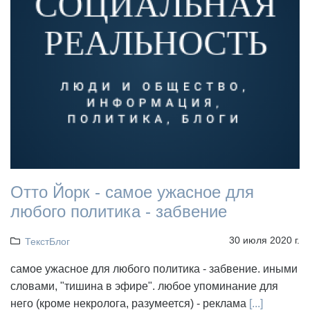
Отто Йорк - самое ужасное для
любого политика - забвение
30 июля 2020 г.
ТекстБлог
самое ужасное для любого политика - забвение. иными
словами, "тишина в эфире". любое упоминание для
него (кроме некролога, разумеется) - реклама
[...]