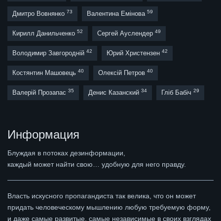
73
59
Дмитро Вовнянко
Валентина Емінова
52
49
Кирилл Данильченко
Сергей Ауслендер
42
42
Володимир Завгородній
Юрий Христензен
40
40
Костянтин Машовець
Олексій Петров
35
34
29
Валерій Прозапас
Денис Казанский
Гліб Бабіч
Информация
Блуждая в потоках дезинформации,
каждый может найти свою… удобную для него правду.
Власть искусного пропагандиста так велика, что он может
придать человеческому мышлению любую требуемую форму,
и даже самые развитые, самые независимые в своих взглядах