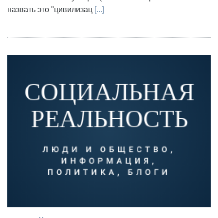
назвать это "цивилизац
[...]