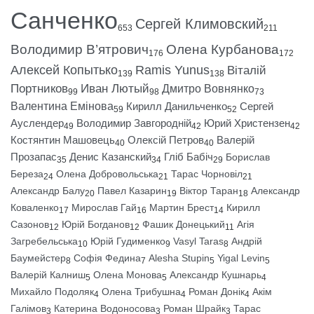
Санченко
Сергей Климовский
653
211
Володимир В’ятрович
Олена Курбанова
176
172
Алексей Копытько
Ramis Yunus
Віталій
139
138
Портников
Иван Лютый
Дмитро Вовнянко
99
98
73
Валентина Емінова
Кирилл Данильченко
Сергей
59
52
Ауслендер
Володимир Завгородній
Юрий Христензен
49
42
42
Костянтин Машовець
Олексій Петров
Валерій
40
40
Прозапас
Денис Казанский
Гліб Бабіч
Борислав
35
34
29
Береза
Олена Добровольська
Тарас Чорновіл
24
21
21
Александр Балу
Павел Казарин
Віктор Таран
Александр
20
19
18
Коваленко
Мирослав Гай
Мартин Брест
Кирилл
17
16
14
Сазонов
Юрій Богданов
Фашик Донецький
Агія
12
12
11
Загребельська
Юрій Гудименко
Vasyl Taras
Андрій
10
9
8
Баумейстер
Софія Федина
Alesha Stupin
Yigal Levin
8
7
5
5
Валерій Калниш
Олена Монова
Александр Кушнарь
5
5
4
Михайло Подоляк
Олена Трибушна
Роман Донік
Акім
4
4
4
Галімов
Катерина Водоносова
Роман Шрайк
Тарас
3
3
3