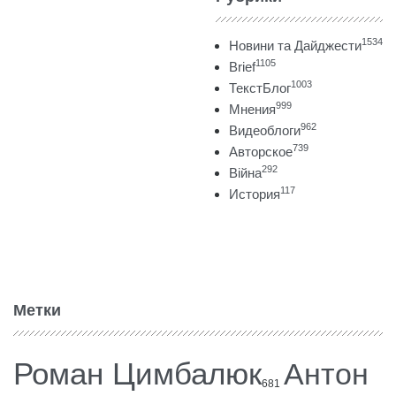
1534
Новини та Дайджести
1105
Brief
1003
ТекстБлог
999
Мнения
962
Видеоблоги
739
Авторское
292
Війна
117
История
Метки
Роман Цимбалюк
Антон
681