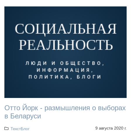
Отто Йорк - размышления о выборах
в Беларуси
9 августа 2020 г.
ТекстБлог