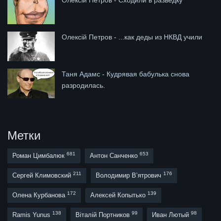
Олексій Петров - Сходили в разведку
Олексій Петров - ...как деды из НКВД учили
Таня Адамс - Кудрявая бабулька снова
разродилась.
Метки
681
653
Роман Цимбалюк
Антон Санченко
211
176
Сергей Климовский
Володимир В’ятрович
172
139
Олена Курбанова
Алексей Копытько
138
99
98
Ramis Yunus
Віталій Портников
Иван Лютый