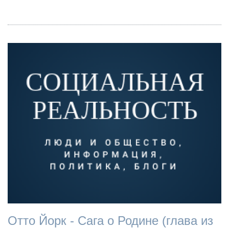
Отто Йорк - Сага о Родине (глава из