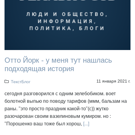
Отто Йорк - у меня тут нашлась
подходящая история
11 января 2021 г.
ТекстБлог
сегодня разговорился с одним зелебобиком. воет
болотной выпью по поводу тарифов (ммм, бальзам на
раны. "это просто праздник какой-то"(с)) жутко
разочарован своим вазелиновым кумиром. но :
"Порошенко ваш тоже был хорош,
[...]