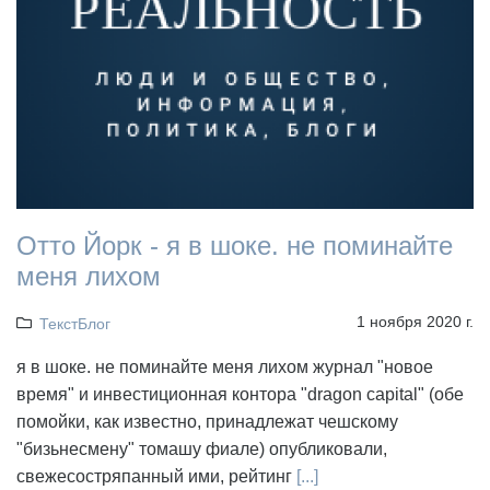
Отто Йорк - я в шоке. не поминайте
меня лихом
1 ноября 2020 г.
ТекстБлог
я в шоке. не поминайте меня лихом журнал "новое
время" и инвестиционная контора "dragon capital" (обе
помойки, как известно, принадлежат чешскому
"бизьнесмену" томашу фиале) опубликовали,
свежесостряпанный ими, рейтинг
[...]