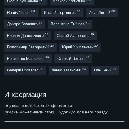
Олена Курбанова
Алексей Копытько
138
99
98
Ramis Yunus
Віталій Портников
Иван Лютый
73
59
Дмитро Вовнянко
Валентина Емінова
52
49
Кирилл Данильченко
Сергей Ауслендер
42
42
Володимир Завгородній
Юрий Христензен
40
40
Костянтин Машовець
Олексій Петров
35
34
29
Валерій Прозапас
Денис Казанский
Гліб Бабіч
Информация
Блуждая в потоках дезинформации,
каждый может найти свою… удобную для него правду.