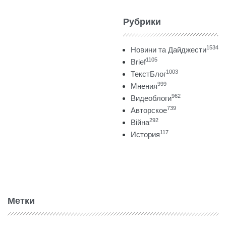
Рубрики
1534
Новини та Дайджести
1105
Brief
1003
ТекстБлог
999
Мнения
962
Видеоблоги
739
Авторское
292
Війна
117
История
Метки