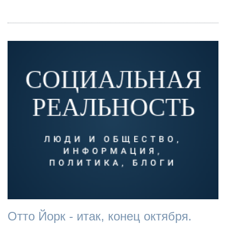
Отто Йорк - итак, конец октября.