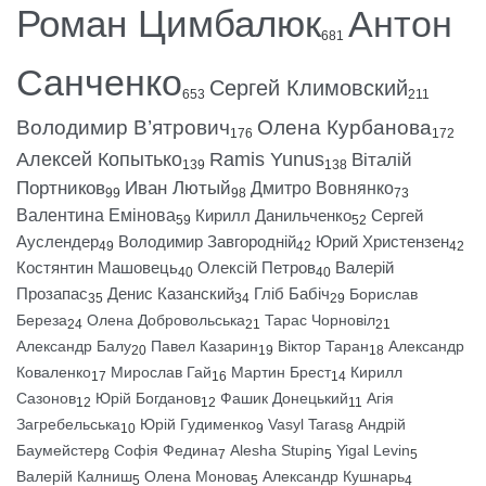
Роман Цимбалюк
Антон
681
Санченко
Сергей Климовский
653
211
Володимир В’ятрович
Олена Курбанова
176
172
Алексей Копытько
Ramis Yunus
Віталій
139
138
Портников
Иван Лютый
Дмитро Вовнянко
99
98
73
Валентина Емінова
Кирилл Данильченко
Сергей
59
52
Ауслендер
Володимир Завгородній
Юрий Христензен
49
42
42
Костянтин Машовець
Олексій Петров
Валерій
40
40
Прозапас
Денис Казанский
Гліб Бабіч
Борислав
35
34
29
Береза
Олена Добровольська
Тарас Чорновіл
24
21
21
Александр Балу
Павел Казарин
Віктор Таран
Александр
20
19
18
Коваленко
Мирослав Гай
Мартин Брест
Кирилл
17
16
14
Сазонов
Юрій Богданов
Фашик Донецький
Агія
12
12
11
Загребельська
Юрій Гудименко
Vasyl Taras
Андрій
10
9
8
Баумейстер
Софія Федина
Alesha Stupin
Yigal Levin
8
7
5
5
Валерій Калниш
Олена Монова
Александр Кушнарь
5
5
4