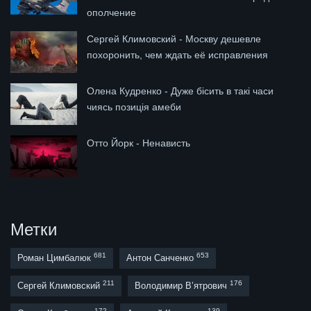
ополчение
Сергей Климовский - Москву дешевле
похоронить, чем ждать её исправления
Олена Кудренко - Дуже бісить в такі часи
чиясь позиція амеби
Отто Йорк - Ненависть
Метки
681
653
Роман Цимбалюк
Антон Санченко
211
176
Сергей Климовский
Володимир В’ятрович
172
139