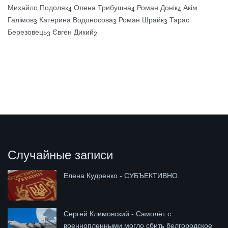
Михайло Подоляк
Олена Трибушна
Роман Донік
Акім
4
4
4
Галімов
Катерина Водоносова
Роман Шрайк
Тарас
3
3
3
Березовець
Євген Дикий
3
2
Случайные записи
Елена Кудренко - СУБЪЕКТИВНО.
Сергей Климовский - Самолёт с
военнопленными могло сбить белгородское