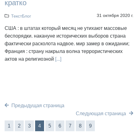
кратко
31 октября 2020 г.
ТекстБлог
США : в штатах который месяц не утихают массовые
беспорядки. накануне исторических выборов страна
фактически расколота надвое. мир замер в ожидании;
Франция : страну накрыла волна террористических
актов на религиозной
[...]
Предыдущая страница
Следующая страница
1
2
3
4
5
6
7
8
9