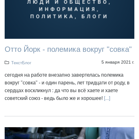
Отто Йорк - полемика вокруг "совка"
5 января 2021 г.
ТекстБлог
сегодня на работе внезапно завертелась полемика
вокруг "совка" - и один парень, лет тридцати от роду, в
сердцах воскликнул : да что вы всё хаете и хаете
советский союз - ведь было же и хорошее!
[...]